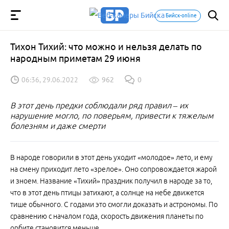
Бийск-online
Тихон Тихий: что можно и нельзя делать по
народным приметам 29 июня
06:36, 29.06.2022
962
0
В этот день предки соблюдали ряд правил – их
нарушение могло, по поверьям, привести к тяжелым
болезням и даже смерти
В народе говорили в этот день уходит «молодое» лето, и ему
на смену приходит лето «зрелое». Оно сопровождается жарой
и зноем. Название «Тихий» праздник получил в народе за то,
что в этот день птицы затихают, а солнце на небе движется
тише обычного. С годами это смогли доказать и астрономы. По
сравнению с началом года, скорость движения планеты по
орбите становится меньше.