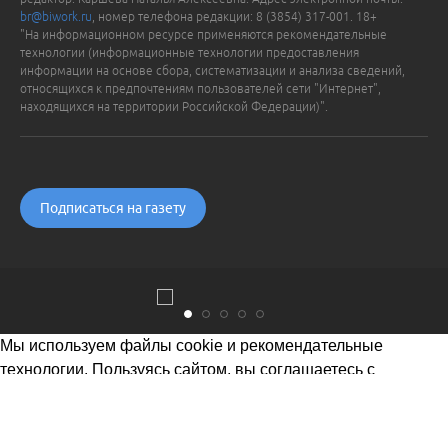
br@biwork.ru
, номер телефона редакции: 8 (3854) 317-001. 18+
"На информационном ресурсе применяются рекомендательные
технологии (информационные технологии предоставления
информации на основе сбора, систематизации и анализа сведений,
относящихся к предпочтениям пользователей сети "Интернет",
находящихся на территории Российской Федерации)".
Подписаться на газету
Мы используем файлы cookie и рекомендательные
технологии. Пользуясь сайтом, вы соглашаетесь с
Политикой обработки персональных данных
Понятно