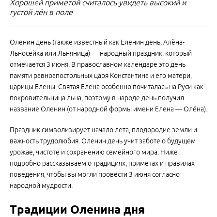
Хорошей приметой считалось увидеть высокий и
густой лён в поле
Оленин день (также известный как Еленин день, Алёна-
Льносейка или Льняница) — народный праздник, который
отмечается 3 июня. В православном календаре это день
памяти равноапостольных царя Константина и его матери,
царицы Елены. Святая Елена особенно почиталась на Руси как
покровительница льна, поэтому в народе день получил
название Оленин (от народной формы имени Елена — Олёна).
Праздник символизирует начало лета, плодородие земли и
важность трудолюбия. Оленин день учит заботе о будущем
урожае, чистоте и сохранению семейного мира. Ниже
подробно рассказываем о традициях, приметах и правилах
поведения, чтобы вы могли провести 3 июня согласно
народной мудрости.
Традиции Оленина дня