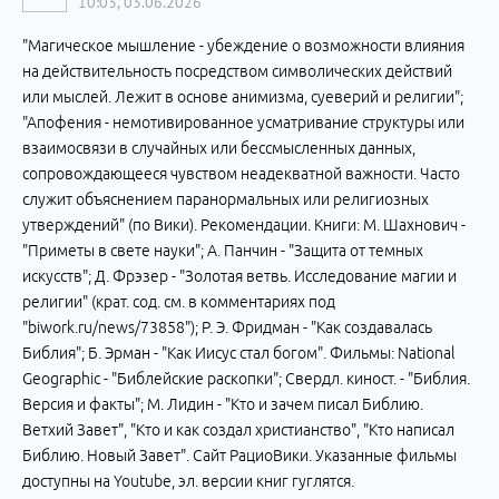
10:03, 03.06.2026
"Магическое мышление - убеждение о возможности влияния
на действительность посредством символических действий
или мыслей. Лежит в основе анимизма, суеверий и религии";
"Апофения - немотивированное усматривание структуры или
взаимосвязи в случайных или бессмысленных данных,
сопровождающееся чувством неадекватной важности. Часто
служит объяснением паранормальных или религиозных
утверждений" (по Вики). Рекомендации. Книги: М. Шахнович -
"Приметы в свете науки"; А. Панчин - "Защита от темных
искусств"; Д. Фрэзер - "Золотая ветвь. Исследование магии и
религии" (крат. сод. см. в комментариях под
"biwork.ru/news/73858"); Р. Э. Фридман - "Как создавалась
Библия"; Б. Эрман - "Как Иисус стал богом". Фильмы: National
Geographic - "Библейские раскопки"; Свердл. киност. - "Библия.
Версия и факты"; М. Лидин - "Кто и зачем писал Библию.
Ветхий Завет", "Кто и как создал христианство", "Кто написал
Библию. Новый Завет". Сайт РациоВики. Указанные фильмы
доступны на Youtube, эл. версии книг гуглятся.