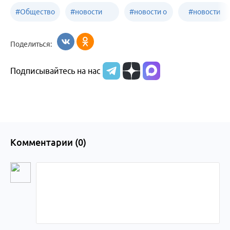
#
Общество
#
новости
#
новости о
#
новости
Бийск
образования
жизни
об армии
Поделиться:
Бийска и
Подписывайтесь на нас
Алтайского
края
Комментарии (
0
)