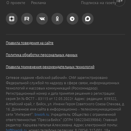
18+
О проекте
Реклама
Подписка на газету
Правила поведения на сайте
Политика обработки персональных данных
Правила применения рекомендательных технологий
Сетевое издание «Бийский рабочий». СМИ зарегистрировано
Федеральной службой по надзору в сфере связи, информационных
технологий и массовых коммуникаций (Роскомнадзор).
Регистрационный номер и дата принятия решения о регистрации:
серия Эл № ФС77 – 83115 от 12.05.2022г. Адрес: редакции: 659322,
Алтайский край, г. Бийск, ул. Имени Героя Советского Союза Спекова, д.
16. Доменное имя сайта в информационно – телекоммуникационной
сети "Интернет":
biwork.ru
. Учредитель: Общество с ограниченной
ответственностью "Пресса-Бийск" (ОГРН 1062204039864). Главный
редактор: Каршева Наталья Алексеевна. Адрес электронной почты:
br@biwork.ru
, номер телефона редакции: 8 (3854) 317-001. 18+