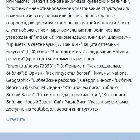
или мыслей. Лежит в основе анимизма, суеверий и религии";
"Апофения - немотивированное усматривание структуры или
взаимосвязи в случайных или бессмысленных данных,
сопровождающееся чувством неадекватной важности. Часто
служит объяснением паранормальных или религиозных
утверждений" (по Вики). Рекомендации. Книги: М. Шахнович -
"Приметы в свете науки"; А. Панчин - "Защита от темных
искусств"; Д. Фрэзер - "Золотая ветвь. Исследование магии и
религии" (крат. сод. см. в комментариях под
"biwork.ru/news/73858"); Р. Э. Фридман - "Как создавалась
Библия"; Б. Эрман - "Как Иисус стал богом". Фильмы: National
Geographic - "Библейские раскопки"; Свердл. киност. - "Библия.
Версия и факты"; М. Лидин - "Кто и зачем писал Библию.
Ветхий Завет", "Кто и как создал христианство", "Кто написал
Библию. Новый Завет". Сайт РациоВики. Указанные фильмы
доступны на Youtube, эл. версии книг гуглятся.
Ответить