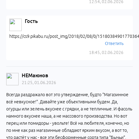
12:54, 02.06.2026
Гость
https://cs9.pikabu.ru/post_img/2018/02/08/0/15180384901770364
Ответить
18:45, 02.06.2026
НЕМаюнов
21:25, 01.06.2026
Всегда раздражало вот это утверждение, будто "Магазинное
всё невкусное!". Давайте уже объективными будем. Да,
огурцы или зелень вкуснее с грядки, а не тепличные. И фасоль
намного вкуснее наша, а не массового производства. Но вот
перец или помидоры - увольте! Всё на любителя, конечно, но
по мне как раз магазинные обладают ярким вкусом, а вот то,
что растёт у нас - все эти бесформенные сорта типа "Бычьи",