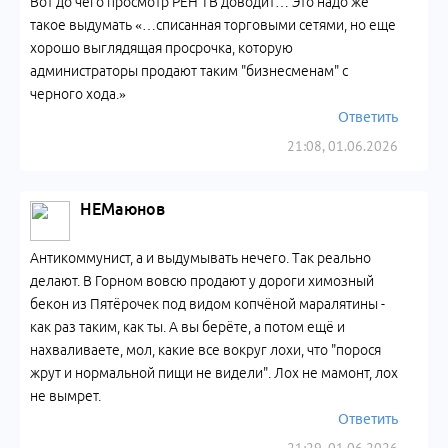
Вот до чего просмотр РЕН ТВ доводит… Это надо же
такое выдумать «…списанная торговыми сетями, но еще
хорошо выглядящая просрочка, которую
администраторы продают таким "бизнесменам" с
черного хода.»
Ответить
21:08, 01.06.2026
НЕМаюнов
Антикоммунист, а и выдумывать нечего. Так реально
делают. В Горном вовсю продают у дороги химозный
бекон из Пятёрочек под видом копчёной маралятины -
как раз таким, как ты. А вы берёте, а потом ещё и
нахваливаете, мол, какие все вокруг лохи, что "порося
жрут и нормальной пищи не видели". Лох не мамонт, лох
не вымрет.
Ответить