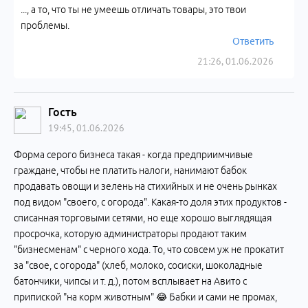
..., а то, что ты не умеешь отличать товары, это твои
проблемы.
Ответить
21:26, 01.06.2026
Гость
19:45, 01.06.2026
Форма серого бизнеса такая - когда предприимчивые
граждане, чтобы не платить налоги, нанимают бабок
продавать овощи и зелень на стихийных и не очень рынках
под видом "своего, с огорода". Какая-то доля этих продуктов -
списанная торговыми сетями, но еще хорошо выглядящая
просрочка, которую администраторы продают таким
"бизнесменам" с черного хода. То, что совсем уж не прокатит
за "свое, с огорода" (хлеб, молоко, сосиски, шоколадные
батончики, чипсы и т. д.), потом всплывает на Авито с
припиской "на корм животным" 😂 Бабки и сами не промах,