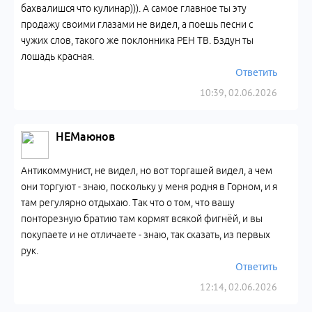
бахвалишся что кулинар))). А самое главное ты эту
продажу своими глазами не видел, а поешь песни с
чужих слов, такого же поклонника РЕН ТВ. Бздун ты
лошадь красная.
Ответить
10:39, 02.06.2026
НЕМаюнов
Антикоммунист, не видел, но вот торгашей видел, а чем
они торгуют - знаю, поскольку у меня родня в Горном, и я
там регулярно отдыхаю. Так что о том, что вашу
понторезную братию там кормят всякой фигнёй, и вы
покупаете и не отличаете - знаю, так сказать, из первых
рук.
Ответить
12:14, 02.06.2026