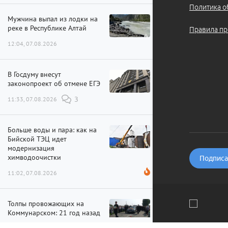
Политика о
Мужчина выпал из лодки на
реке в Республике Алтай
Правила пр
12:04, 07.08.2026
В Госдуму внесут
законопроект об отмене ЕГЭ
11:33, 07.08.2026
3
Больше воды и пара: как на
Бийской ТЭЦ идет
модернизация
химводоочистки
Подписат
11:02, 07.08.2026
Толпы провожающих на
Коммунарском: 21 год назад
погиб Михаил Евдокимов