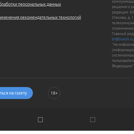
коммуникаци
бработки персональных данных
решения о ре
редакции: 65
именения рекомендательных технологий
Спекова, д. 
телекоммуни
ограниченно
Главный ред
br@biwork.ru
"На информа
(информацио
систематиза
пользовател
Федерации)"
ься на газету
18+