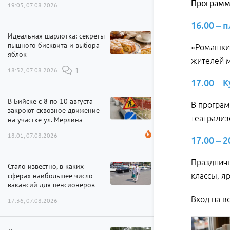
Программ
19:03, 07.08.2026
16.00 – 
Идеальная шарлотка: секреты
пышного бисквита и выбора
«Ромашки 
яблок
жителей 
18:32, 07.08.2026
1
17.00 – 
В Бийске с 8 по 10 августа
В програм
закроют сквозное движение
театрализ
на участке ул. Мерлина
18:01, 07.08.2026
17.00 – 
Празднич
Стало известно, в каких
сферах наибольшее число
классы, я
вакансий для пенсионеров
Вход на в
17:36, 07.08.2026