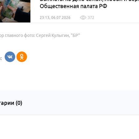
Общественная палата РФ
23:13, 06.07.2026
372
ор главного фото: Сергей Кулыгин, "БР"
:
арии (
0
)