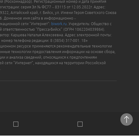
й (Роскомнадзор). Регистрационный номер и дата принятия
гистрации: серия Эл № ФС77 – 83115 от 12.05.2022г. Адрес:
9322, Алтайский край, г. Бийск, ул. Имени Героя Советского Союза
16. Доменное имя сайта в информационно –
кационной сети "Интернет":
biwork.ru
. Учредитель: Общество с
й ответственностью "Пресса-Бийск" (ОГРН 1062204039864).
актор: Каршева Наталья Алексеевна. Адрес электронной почты:
, номер телефона редакции: 8 (3854) 317-001. 18+
ционном ресурсе применяются рекомендательные технологии
нные технологии предоставления информации на основе сбора,
ции и анализа сведений, относящихся к предпочтениям
ей сети "Интернет", находящихся на территории Российской
.