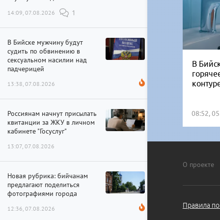
14:09, 07.08.2026
1
В Бийске мужчину будут
судить по обвинению в
сексуальном насилии над
В Бийск
падчерицей
горяче
контур
13:38, 07.08.2026
Россиянам начнут присылать
08:52, 0
квитанции за ЖКУ в личном
кабинете "Госуслуг"
13:07, 07.08.2026
О проекте
Новая рубрика: бийчанам
предлагают поделиться
фотографиями города
Правила по
12:36, 07.08.2026