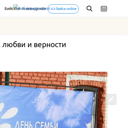
Бийское телевидение
Бийск-online
, любви и верности