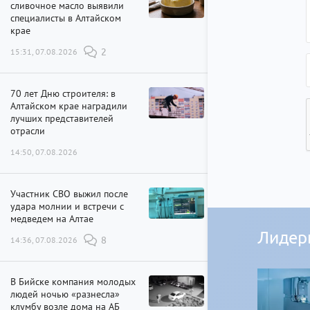
сливочное масло выявили
специалисты в Алтайском
крае
15:31, 07.08.2026
2
70 лет Дню строителя: в
Алтайском крае наградили
лучших представителей
отрасли
14:50, 07.08.2026
Участник СВО выжил после
удара молнии и встречи с
медведем на Алтае
Лидер
14:36, 07.08.2026
8
В Бийске компания молодых
людей ночью «разнесла»
клумбу возле дома на АБ