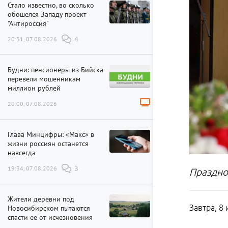
Стало известно, во сколько
обошелся Западу проект
"Антироссия"
20:31, 07.08.2026
4
Будни: пенсионеры из Бийска
перевели мошенникам
миллион рублей
20:00, 07.08.2026
Глава Минцифры: «Макс» в
жизни россиян останется
навсегда
19:34, 07.08.2026
3
Праздно
Жители деревни под
Завтра, 8
Новосибирском пытаются
спасти ее от исчезновения