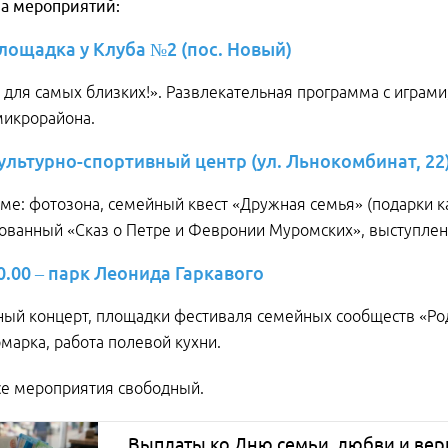
а мероприятий:
площадка у Клуба №2 (пос. Новый)
для самых близких!». Развлекательная программа с играм
микрорайона.
Культурно-спортивный центр (ул. Льнокомбинат, 22
ме: фотозона, семейный квест «Дружная семья» (подарки 
ованный «Сказ о Петре и Февронии Муромских», выступлени
20.00 – парк Леонида Гаркавого
ный концерт, площадки фестиваля семейных сообществ «Р
рмарка, работа полевой кухни.
се мероприятия свободный.
Выплаты ко Дню семьи, любви и вер