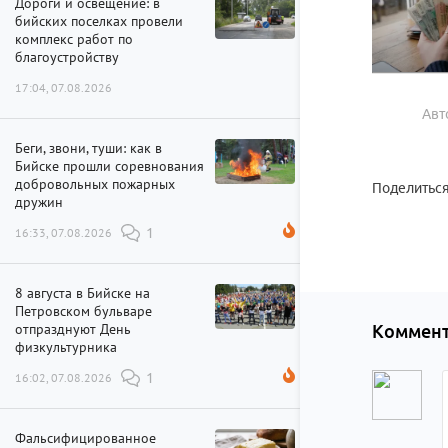
Дороги и освещение: в
бийских поселках провели
комплекс работ по
благоустройству
17:04, 07.08.2026
Авт
Беги, звони, туши: как в
Бийске прошли соревнования
добровольных пожарных
Поделиться
дружин
16:33, 07.08.2026
1
8 августа в Бийске на
Петровском бульваре
отпразднуют День
Коммент
физкультурника
16:02, 07.08.2026
1
Фальсифицированное