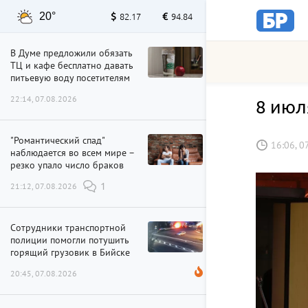
20°
82.17
94.84
В Думе предложили обязать
ТЦ и кафе бесплатно давать
питьевую воду посетителям
22:14, 07.08.2026
8 июл
"Романтический спад"
16:06, 0
наблюдается во всем мире –
резко упало число браков
21:12, 07.08.2026
1
Сотрудники транспортной
полиции помогли потушить
горящий грузовик в Бийске
20:45, 07.08.2026