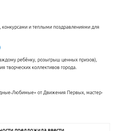
и, конкурсами и теплыми поздравлениями для
)
каждому ребёнку, розыгрыш ценных призов),
я творческих коллективов города.
одные‑Любимые» от Движения Первых, мастер-
ности предложила ввести