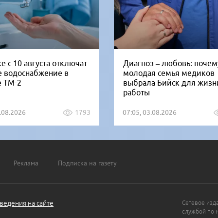
е с 10 августа отключат
Диагноз – любовь: почем
е водоснабжение в
молодая семья медиков
е ТМ-2
выбрала Бийск для жизн
работы
5.08.2026
1793
07:05, 03.08.2026
Реклама
Подписка на газету
ведения на сайте
Сетевое изд
службой по 