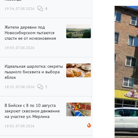
19:34, 07.08.2026
4
Жители деревни под
Новосибирском пытаются
спасти ее от исчезновения
19:03, 07.08.2026
Идеальная шарлотка: секреты
пышного бисквита и выбора
яблок
18:32, 07.08.2026
1
В Бийске с 8 по 10 августа
закроют сквозное движение
на участке ул. Мерлина
18:01, 07.08.2026