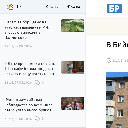
17°
82.17
94.84
Штраф за борщевик на
участке, выявленный ИИ,
впервые выписали в
Подмосковье
В Бий
23:13, 07.08.2026
11:11, 2
В Думе предложили обязать
ТЦ и кафе бесплатно давать
питьевую воду посетителям
22:14, 07.08.2026
3
"Романтический спад"
наблюдается во всем мире –
резко упало число браков
21:12, 07.08.2026
2