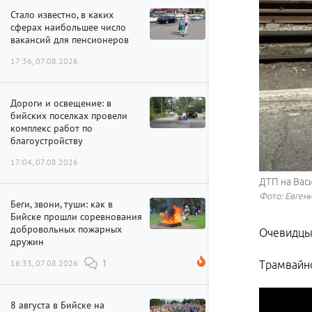
Стало известно, в каких
сферах наибольшее число
вакансий для пенсионеров
17:36, 07.08.2026
Дороги и освещение: в
бийских поселках провели
комплекс работ по
благоустройству
17:04, 07.08.2026
ДТП на Вас
Фото: Евген
Беги, звони, туши: как в
Бийске прошли соревнования
добровольных пожарных
Очевидцы 
дружин
16:33, 07.08.2026
1
Трамвайно
8 августа в Бийске на