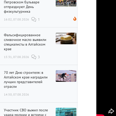
Петровском бульваре
отпразднуют День
физкультурника
16:02, 07.08.2026
1
Фальсифицированное
сливочное масло выявили
специалисты в Алтайском
крае
15:31, 07.08.2026
3
70 лет Дню строителя: в
Алтайском крае наградили
лучших представителей
отрасли
14:50, 07.08.2026
Участник СВО выжил после
удара молнии и встречи с