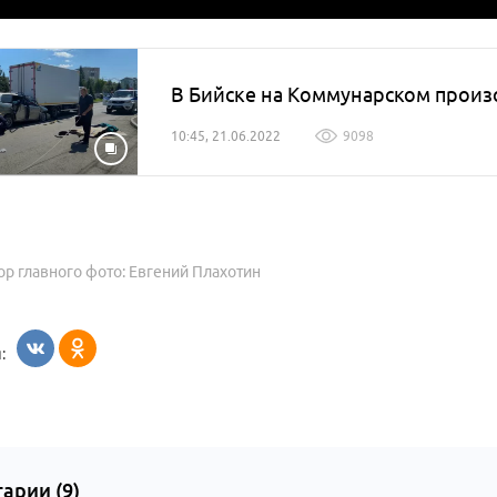
В Бийске на Коммунарском произ
10:45, 21.06.2022
9098
ор главного фото: Евгений Плахотин
:
арии (
9
)