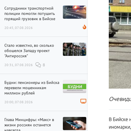
Сотрудники транспортной
полиции помогли потушить
горящий грузовик в Бийске
20:45, 07.08.2026
Стало известно, во сколько
обошелся Западу проект
"Антироссия"
20:31, 07.08.2026
8
Будни: пенсионеры из Бийска
перевели мошенникам
миллион рублей
Очевидц
20:00, 07.08.2026
В Бийске 
Глава Минцифры: «Макс» в
жизни россиян останется
иномарки,
навсегда