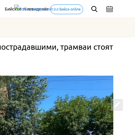
Бийское телевидение
Бийск-online
пострадавшими, трамваи стоят