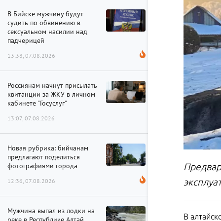
В Бийске мужчину будут
судить по обвинению в
сексуальном насилии над
падчерицей
13:38, 07.08.2026
Россиянам начнут присылать
квитанции за ЖКУ в личном
кабинете "Госуслуг"
13:07, 07.08.2026
Новая рубрика: бийчанам
предлагают поделиться
фотографиями города
Предвар
эксплуа
12:36, 07.08.2026
Мужчина выпал из лодки на
В алтайск
реке в Республике Алтай