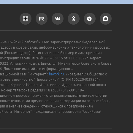
ание «Бийский рабочий». СМИ зарегистрировано Федеральной
надзору в сфере связи, информационных технологий и массовых
й (Роскомнадзор). Регистрационный номер и дата принятия
гистрации: серия Эл № ФС77 – 83115 от 12.05.2022г. Адрес:
9322, Алтайский край, г. Бийск, ул. Имени Героя Советского Союза
16. Доменное имя сайта в информационно –
кационной сети "Интернет":
biwork.ru
. Учредитель: Общество с
й ответственностью "Пресса-Бийск" (ОГРН 1062204039864).
актор: Каршева Наталья Алексеевна. Адрес электронной почты:
, номер телефона редакции: 8 (3854) 317-001. 18+
ционном ресурсе применяются рекомендательные технологии
нные технологии предоставления информации на основе сбора,
ции и анализа сведений, относящихся к предпочтениям
ей сети "Интернет", находящихся на территории Российской
.