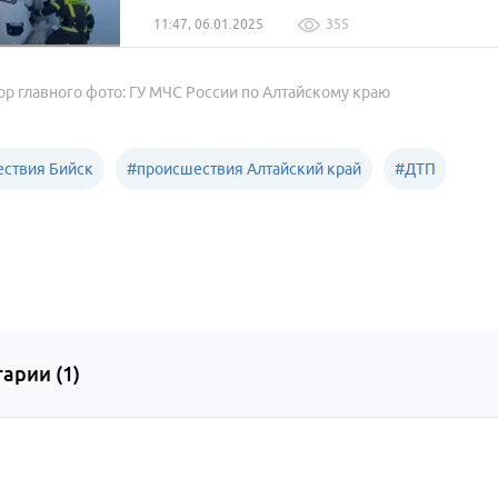
11:47, 06.01.2025
355
ор главного фото: ГУ МЧС России по Алтайскому краю
ствия Бийск
#
происшествия Алтайский край
#
ДТП
арии (
1
)