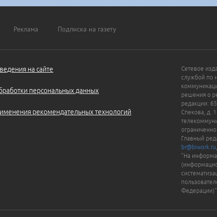
Реклама
Подписка на газету
ведения на сайте
Сетевое изд
службой по 
коммуникаци
бработки персональных данных
решения о ре
редакции: 65
именения рекомендательных технологий
Спекова, д. 
телекоммуни
ограниченно
Главный ред
br@biwork.ru
"На информа
(информацио
систематиза
пользовател
Федерации)"