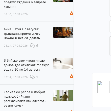
предупреждения о запрете
купания
08:36, 07.08.2026
Анна Летняя 7 августа:
традиции, приметы, что
можно и нельзя делать
08:14, 07.08.2026
6
В Бийске увеличили число
домов, где отключат горячую
воду с 10 по 14 августа
07:34, 07.08.2026
1
Сломал ей ребра и побрил
налысо: бийчане
рассказывают, как алкоголь
рушит семьи