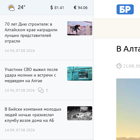
24°
81.41
94.06
70 лет Дню строителя: в
Алтайском крае наградили
лучших представителей
отрасли
В Алт
14:50, 07.08.2026
21:08, 0
Участник СВО выжил после
удара молнии и встречи с
медведем на Алтае
14:36, 07.08.2026
1
В Бийске компания молодых
людей ночью «разнесла»
клумбу возле дома на АБ
14:09, 07.08.2026