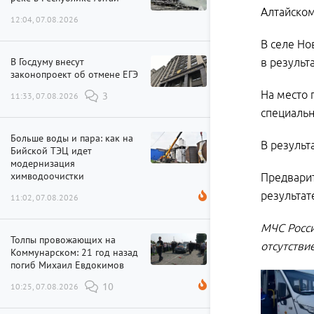
Алтайском
12:04, 07.08.2026
В селе Но
В Госдуму внесут
в результ
законопроект об отмене ЕГЭ
На место 
11:33, 07.08.2026
3
специальн
Больше воды и пара: как на
В результ
Бийской ТЭЦ идет
модернизация
химводоочистки
Предварит
результат
11:02, 07.08.2026
МЧС Росси
Толпы провожающих на
отсутстви
Коммунарском: 21 год назад
погиб Михаил Евдокимов
10:25, 07.08.2026
10