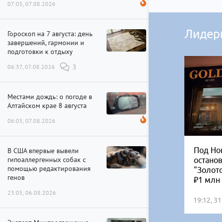
07:05, 07.08.2026
Лидер
Гороскоп на 7 августа: день
завершений, гармонии и
подготовки к отдыху
06:37, 07.08.2026
3
Местами дождь: о погоде в
Алтайском крае 8 августа
06:05, 07.08.2026
Под Но
В США впервые вывели
гипоаллергенных собак с
остано
помощью редактирования
"Золот
генов
₽1 млн
23:05, 06.08.2026
19:12, 3