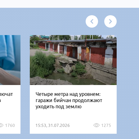
ключат
Четыре метра над уровнем:
Ди
в
гаражи бийчан продолжают
мо
уходить под землю
вы
ра
1760
15:53, 31.07.2026
1275
07: