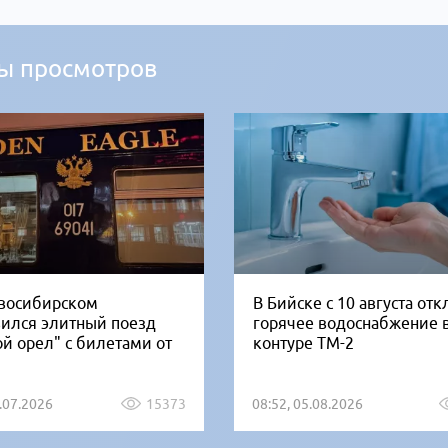
ы просмотров
восибирском
В Бийске с 10 августа от
вился элитный поезд
горячее водоснабжение 
ой орел" с билетами от
контуре ТМ-2
1.07.2026
15373
08:52, 05.08.2026