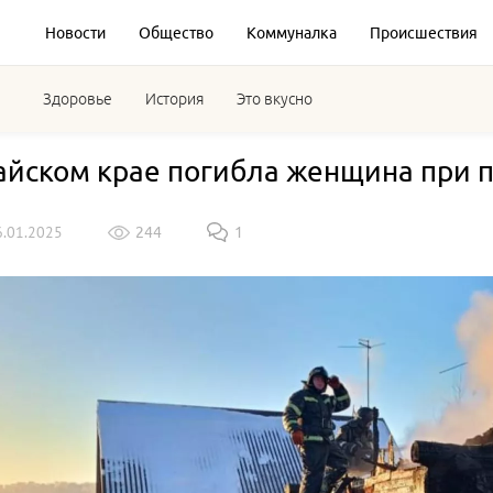
Новости
Общество
Коммуналка
Происшествия
Здоровье
История
Это вкусно
айском крае погибла женщина при 
6.01.2025
244
1