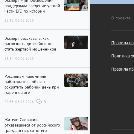
Эксперт Минпросвещения
поддержала введение устной
части ЕГЭ по истории
О проекте
22:12, 06.08.2026
Эксперт рассказала, как
Правила по
распознать дипфейк и не
стать жертвой мошенников
Политика о
21:14, 06.08.2026
Правила пр
Россиянам напомнили:
работодатель обязан
сократить рабочий день при
жаре в офисе
20:35, 06.08.2026
3
Жители Словакии,
отказавшиеся от российского
гражданства, хотят его