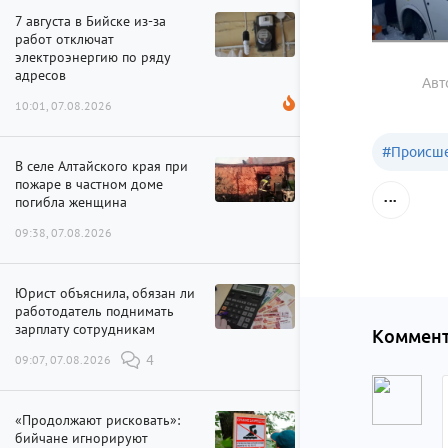
7 августа в Бийске из-за
работ отключат
электроэнергию по ряду
адресов
Авт
10:01, 07.08.2026
#
Происше
В селе Алтайского края при
пожаре в частном доме
погибла женщина
09:38, 07.08.2026
Юрист объяснила, обязан ли
работодатель поднимать
зарплату сотрудникам
Коммент
09:07, 07.08.2026
4
«Продолжают рисковать»:
бийчане игнорируют