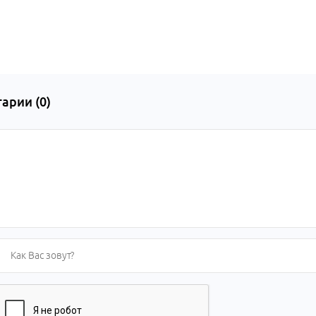
арии (
0
)