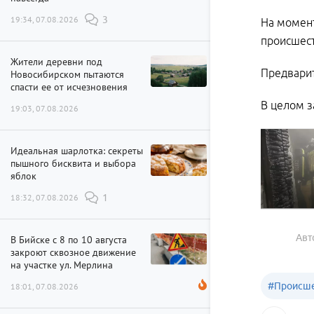
19:34, 07.08.2026
3
На момент
происшест
Жители деревни под
Предварит
Новосибирском пытаются
спасти ее от исчезновения
В целом з
19:03, 07.08.2026
Идеальная шарлотка: секреты
пышного бисквита и выбора
яблок
18:32, 07.08.2026
1
Авт
В Бийске с 8 по 10 августа
закроют сквозное движение
на участке ул. Мерлина
#
Происше
18:01, 07.08.2026