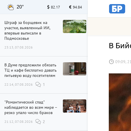
20°
82.17
94.84
Штраф за борщевик на
участке, выявленный ИИ,
впервые выписали в
Подмосковье
В Бий
23:13, 07.08.2026
09:09, 2
В Думе предложили обязать
ТЦ и кафе бесплатно давать
питьевую воду посетителям
22:14, 07.08.2026
1
"Романтический спад"
наблюдается во всем мире –
резко упало число браков
21:12, 07.08.2026
2