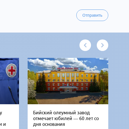
Отправить
у
Бийский олеумный завод
Ни
отмечает юбилей — 60 лет со
Би
и и
дня основания
го