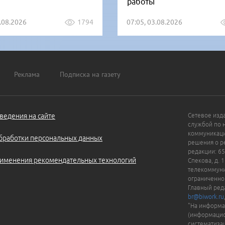
работы
5.08.2026
1794
07:05, 03.08.2026
Реклама
Подписка на газету
ведения на сайте
Сетевое изд
службой по 
коммуникаци
бработки персональных данных
решения о ре
редакции: 65
именения рекомендательных технологий
Спекова, д. 
телекоммуни
ограниченно
Главный ред
br@biwork.ru
"На информа
(информацио
систематиза