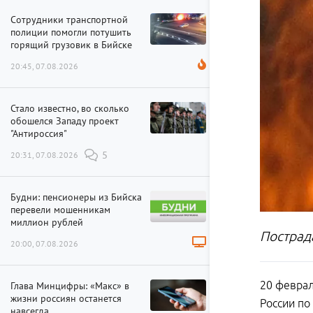
Сотрудники транспортной
полиции помогли потушить
горящий грузовик в Бийске
20:45, 07.08.2026
Стало известно, во сколько
обошелся Западу проект
"Антироссия"
20:31, 07.08.2026
5
Будни: пенсионеры из Бийска
перевели мошенникам
миллион рублей
Пострад
20:00, 07.08.2026
20 феврал
Глава Минцифры: «Макс» в
жизни россиян останется
России по
навсегда