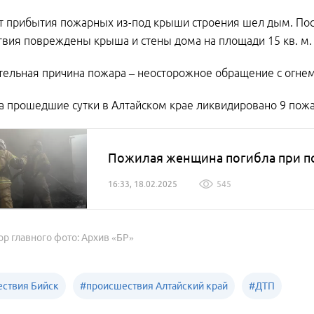
 прибытия пожарных из-под крыши строения шел дым. Пос
вия повреждены крыша и стены дома на площади 15 кв. м.
ельная причина пожара – неосторожное обращение с огнем
а прошедшие сутки в Алтайском крае ликвидировано 9 пожар
Пожилая женщина погибла при по
16:33, 18.02.2025
545
ор главного фото: Архив «БР»
ствия Бийск
#
происшествия Алтайский край
#
ДТП