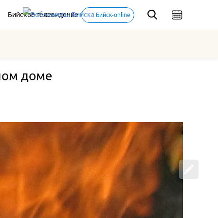
Бийское телевидение
Бийск-online
лом доме