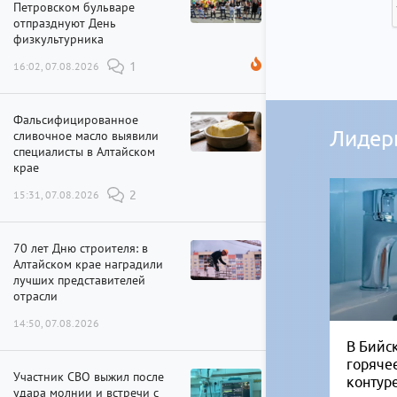
Петровском бульваре
отпразднуют День
физкультурника
16:02, 07.08.2026
1
Фальсифицированное
Лидер
сливочное масло выявили
специалисты в Алтайском
крае
15:31, 07.08.2026
2
70 лет Дню строителя: в
Алтайском крае наградили
лучших представителей
отрасли
14:50, 07.08.2026
В Бийск
горяче
Участник СВО выжил после
контур
удара молнии и встречи с