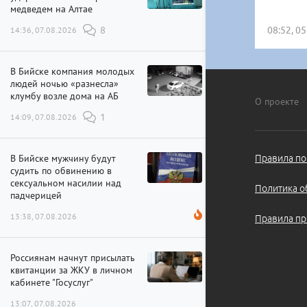
медведем на Алтае
14:36, 07.08.2026
8
08:52, 0
В Бийске компания молодых
людей ночью «разнесла»
клумбу возле дома на АБ
О проекте
14:09, 07.08.2026
1
В Бийске мужчину будут
Правила по
судить по обвинению в
сексуальном насилии над
Политика о
падчерицей
13:38, 07.08.2026
Правила пр
Россиянам начнут присылать
квитанции за ЖКУ в личном
кабинете "Госуслуг"
13:07, 07.08.2026