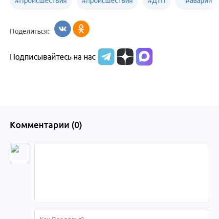
#
Происшествия
#
происшествия
#
ДТП
#
аварии
Бийск
Алтайский край
в
Поделиться:
Бийске
Подписывайтесь на нас
Комментарии (
0
)