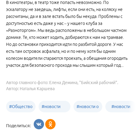
В кинотеатры, в театр тоже попасть невозможно. По
эскалатору не заедешь, лифты, если они есть, на коляску не
рассчитаны, да и в зале встать было бы некуда. Проблемы с
доступностью есть даже у нас – у нашего клуба за
«Разноторгом». Мы ведь расположены в небольшом частном
домике. Те, кто может ходить, добираются к нам на трамвае.
Но до остановки приходится идти по разбитой дороге. У нас
есть там островок асфальта, но и по нему хотя бы одним
колесом водители стараются проехать, а обещания огородить
участок для безопасного прохода мы слышим который год...
Автор главного фото: Елена Демина, "Бийский рабочий".
Автор: Наталья Каршева
#
Общество
#
новости
#
новости о
#
новости
Бийск
образования
жизни
об армии
Поделиться:
Бийска и