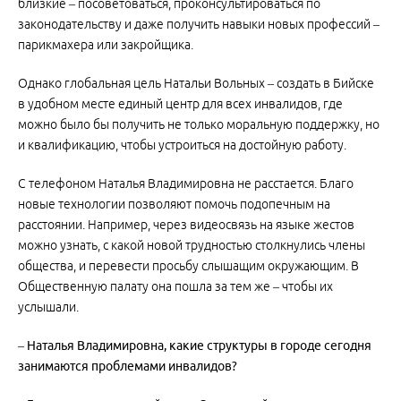
близкие – посоветоваться, проконсультироваться по
законодательству и даже получить навыки новых профессий –
парикмахера или закройщика.
Однако глобальная цель Натальи Вольных – создать в Бийске
в удобном месте единый центр для всех инвалидов, где
можно было бы получить не только моральную поддержку, но
и квалификацию, чтобы устроиться на достойную работу.
С телефоном Наталья Владимировна не расстается. Благо
новые технологии позволяют помочь подопечным на
расстоянии. Например, через видеосвязь на языке жестов
можно узнать, с какой новой трудностью столкнулись члены
общества, и перевести просьбу слышащим окружающим. В
Общественную палату она пошла за тем же – чтобы их
услышали.
– Наталья Владимировна, какие структуры в городе сегодня
занимаются проблемами инвалидов?