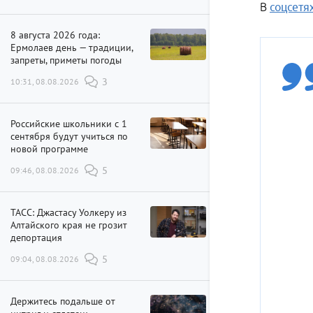
В
соцсетя
8 августа 2026 года:
Ермолаев день — традиции,
запреты, приметы погоды
10:31, 08.08.2026
3
Российские школьники с 1
сентября будут учиться по
новой программе
09:46, 08.08.2026
5
ТАСС: Джастасу Уолкеру из
Алтайского края не грозит
депортация
09:04, 08.08.2026
5
Держитесь подальше от