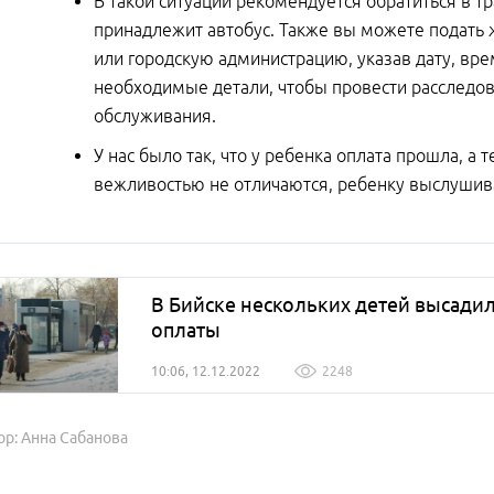
В такой ситуации рекомендуется обратиться в 
принадлежит автобус. Также вы можете подать 
или городскую администрацию, указав дату, вре
необходимые детали, чтобы провести расследо
обслуживания.
У нас было так, что у ребенка оплата прошла, а 
вежливостью не отличаются, ребенку выслушива
В Бийске нескольких детей высадил
оплаты
10:06, 12.12.2022
2248
ор: Анна Сабанова