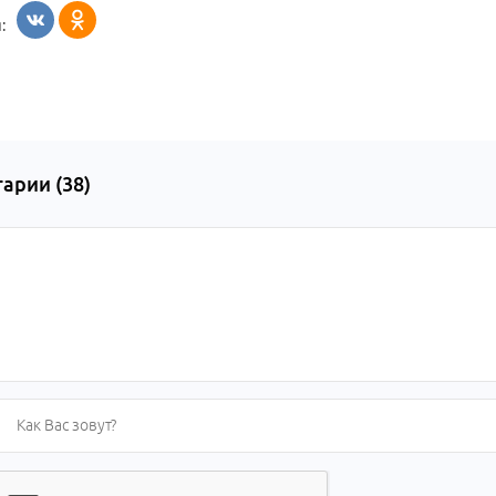
:
арии (
38
)