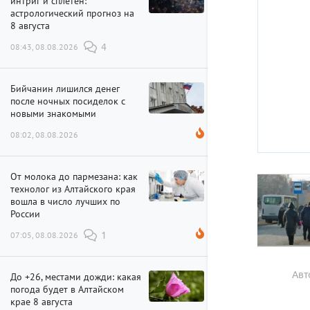
интриг и сплетен:
астрологический прогноз на
8 августа
08:43, 08.08.2026
4
Бийчанин лишился денег
после ночных посиделок с
новыми знакомыми
08:02, 08.08.2026
От молока до пармезана: как
технолог из Алтайского края
вошла в число лучших по
России
07:05, 08.08.2026
1
Авт
До +26, местами дожди: какая
погода будет в Алтайском
крае 8 августа