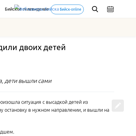
Бийское телевидение
Бийск-online
адили двоих детей
а, дети вышли сами
роизошла ситуация с высадкой детей из
дну остановку в нужном направлении, и вышли на
едшем.