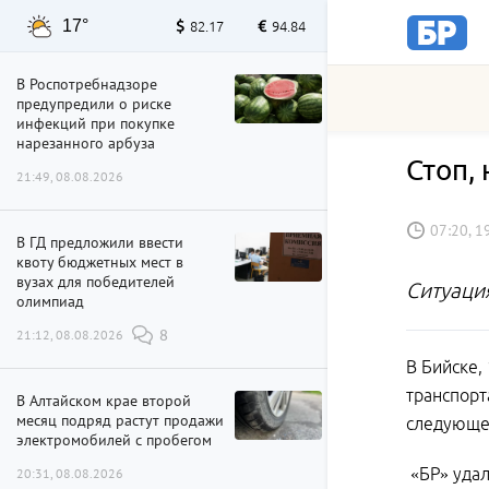
17°
82.17
94.84
В Роспотребнадзоре
предупредили о риске
инфекций при покупке
нарезанного арбуза
Стоп,
21:49, 08.08.2026
07:20, 1
В ГД предложили ввести
квоту бюджетных мест в
вузах для победителей
Ситуаци
олимпиад
21:12, 08.08.2026
8
В Бийске,
транспорт
В Алтайском крае второй
месяц подряд растут продажи
следующей
электромобилей с пробегом
«БР» удал
20:31, 08.08.2026