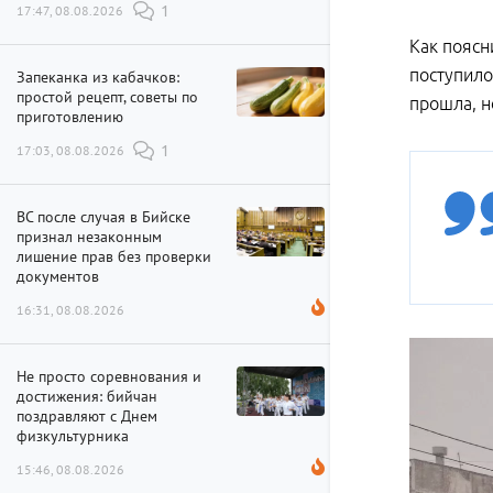
17:47, 08.08.2026
1
Как поясн
поступило.
Запеканка из кабачков:
простой рецепт, советы по
прошла, н
приготовлению
17:03, 08.08.2026
1
ВС после случая в Бийске
признал незаконным
лишение прав без проверки
документов
16:31, 08.08.2026
Не просто соревнования и
достижения: бийчан
поздравляют с Днем
физкультурника
15:46, 08.08.2026