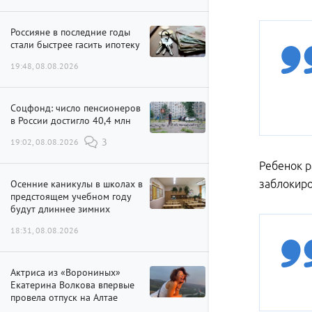
Россияне в последние годы
стали быстрее гасить ипотеку
19:48, 08.08.2026
Соцфонд: число пенсионеров
в России достигло 40,4 млн
19:02, 08.08.2026
3
Ребенок р
Осенние каникулы в школах в
заблокиро
предстоящем учебном году
будут длиннее зимних
18:31, 08.08.2026
Актриса из «Ворониных»
Екатерина Волкова впервые
провела отпуск на Алтае