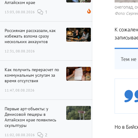
Алтайском крае
снегопад, с
13:03, 08.08.2026
1
Фото: Сергей
К сожален
Россиянам рассказали, как
избежать взлома сразу
записывае
нескольких аккаунтов
12:31, 08.08.2026
Тем не
Как получить перерасчет по
коммунальным услугам за
время отсутствия
11:47, 08.08.2026
Первые арт-объекты: у
Денисовой пещеры в
Алтайском крае появились
скульптуры
Но в Бийс
11:02, 08.08.2026
2