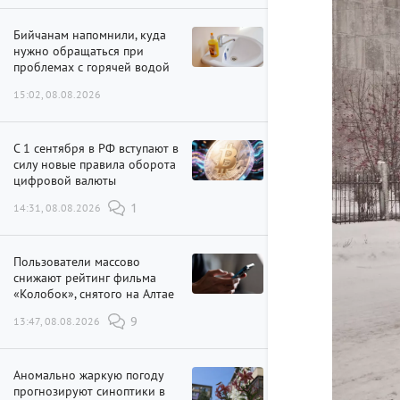
Бийчанам напомнили, куда
нужно обращаться при
проблемах с горячей водой
15:02, 08.08.2026
С 1 сентября в РФ вступают в
силу новые правила оборота
цифровой валюты
14:31, 08.08.2026
1
Пользователи массово
снижают рейтинг фильма
«Колобок», снятого на Алтае
13:47, 08.08.2026
9
Аномально жаркую погоду
прогнозируют синоптики в