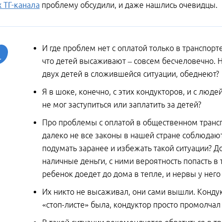
х ТГ-канала
проблему обсудили, и даже нашлись очевидцы.
И где проблем нет с оплатой только в транспорте
что детей высаживают – совсем бесчеловечно. Н
двух детей в сложившейся ситуации, обеднеют?
Я в шоке, конечно, с этих кондукторов, и с люде
не мог заступиться или заплатить за детей?
Про проблемы с оплатой в общественном транспо
далеко не все законы в нашей стране соблюдают
подумать заранее и избежать такой ситуации? Д
наличные деньги, с ними вероятность попасть в 
ребенок доедет до дома в тепле, и нервы у него
Их никто не высаживал, они сами вышли. Кондук
«стоп-листе» была, кондуктор просто промолчал 