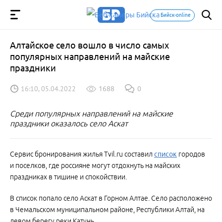
Бийск-online
Алтайское село вошло в число самых
популярных направлений на майские
праздники
16:10, 05.04.2022
1688
0
Среди популярных направлений на майские
праздники оказалось село Аскат
Сервис бронирования жилья Tvil.ru составил
список
городов
и поселков, где россияне могут отдохнуть на майских
праздниках в тишине и спокойствии.
В список попало село Аскат в Горном Алтае. Село расположено
в Чемальском муниципальном районе, Республики Алтай, на
левом берегу реки Катунь.