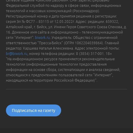
Сетевое издание «Бийский рабочий». СМИ зарегистрировано
Федеральной службой по надзору в сфере связи, информационных
технологий и массовых коммуникаций (Роскомнадзор).
Регистрационный номер и дата принятия решения о регистрации:
серия Эл № ФС77 – 83115 от 12.05.2022г. Адрес: редакции: 659322,
Алтайский край, г. Бийск, ул. Имени Героя Советского Союза Спекова, д.
16. Доменное имя сайта в информационно – телекоммуникационной
сети "Интернет":
biwork.ru
. Учредитель: Общество с ограниченной
ответственностью "Пресса-Бийск" (ОГРН 1062204039864). Главный
редактор: Каршева Наталья Алексеевна. Адрес электронной почты:
br@biwork.ru
, номер телефона редакции: 8 (3854) 317-001. 18+
"На информационном ресурсе применяются рекомендательные
технологии (информационные технологии предоставления
информации на основе сбора, систематизации и анализа сведений,
относящихся к предпочтениям пользователей сети "Интернет",
находящихся на территории Российской Федерации)".
Подписаться на газету