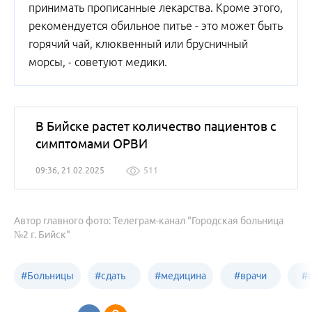
принимать прописанные лекарства. Кроме этого,
рекомендуется обильное питье - это может быть
горячий чай, клюквенный или брусничный
морсы, - советуют медики.
В Бийске растет количество пациентов с
симптомами ОРВИ
09:36, 21.02.2025
511
Автор главного фото: Телеграм-канал "Городская больница
№2 г. Бийск"
#
Больницы
#
сдать
#
медицина
#
врачи
#
Бийска
анализы
Бийска
Бийска
Б