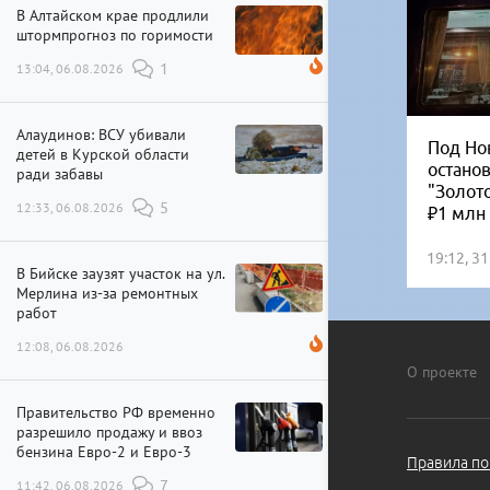
В Алтайском крае продлили
штормпрогноз по горимости
13:04, 06.08.2026
1
Алаудинов: ВСУ убивали
Под Но
детей в Курской области
остано
ради забавы
"Золот
12:33, 06.08.2026
5
₽1 млн
19:12, 3
В Бийске заузят участок на ул.
Мерлина из-за ремонтных
работ
12:08, 06.08.2026
О проекте
Правительство РФ временно
разрешило продажу и ввоз
бензина Евро-2 и Евро-3
Правила по
11:42, 06.08.2026
7