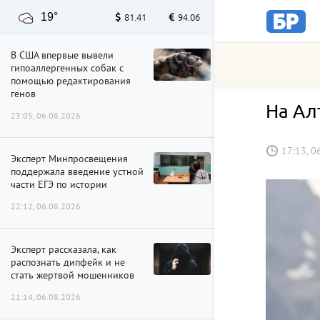
19°
81.41
94.06
В США впервые вывели
гипоаллергенных собак с
помощью редактирования
генов
На Ал
23:05, 06.08.2026
17:13, 0
Эксперт Минпросвещения
поддержала введение устной
части ЕГЭ по истории
22:12, 06.08.2026
Эксперт рассказала, как
распознать дипфейк и не
стать жертвой мошенников
21:14, 06.08.2026