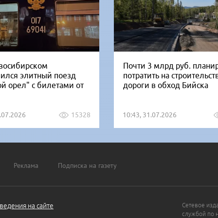
восибирском
Почти 3 млрд руб. плани
вился элитный поезд
потратить на строительст
ой орел" с билетами от
дороги в обход Бийска
1.07.2026
15328
10:43, 31.07.2026
Реклама
Подписка на газету
ведения на сайте
Сетевое изд
службой по 