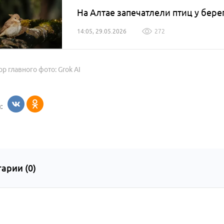
На Алтае запечатлели птиц у бере
14:05, 29.05.2026
272
ор главного фото: Grok AI
:
арии (
0
)