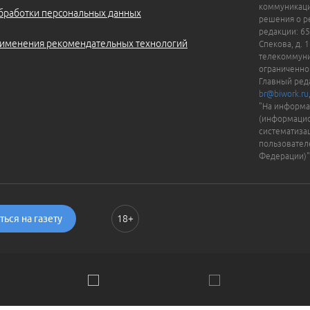
коммуникаци
бработки персональных данных
решения о ре
редакции: 65
именения рекомендательных технологий
Спекова, д. 
телекоммуни
ограниченно
Главный ред
br@biwork.ru
"На информа
(информацио
систематиза
пользовател
Федерации)"
ься на газету
18+