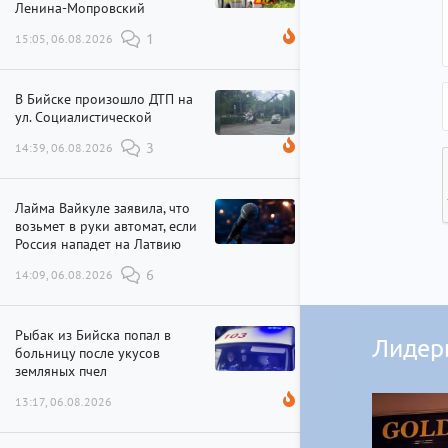
Ленина-Мопровский
15:05, 06.08.2026
1
В Бийске произошло ДТП на
ул. Социалистической
14:39, 06.08.2026
3
Лайма Вайкуле заявила, что
возьмет в руки автомат, если
Россия нападет на Латвию
14:09, 06.08.2026
6
Рыбак из Бийска попал в
Лидер
больницу после укусов
земляных пчел
13:17, 06.08.2026