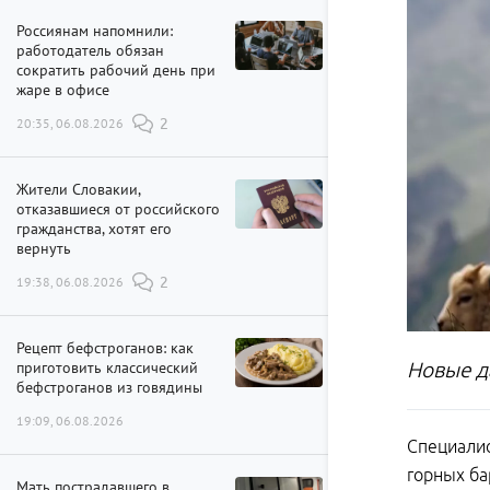
Россиянам напомнили:
работодатель обязан
сократить рабочий день при
жаре в офисе
20:35, 06.08.2026
2
Жители Словакии,
отказавшиеся от российского
гражданства, хотят его
вернуть
19:38, 06.08.2026
2
Рецепт бефстроганов: как
приготовить классический
Новые д
бефстроганов из говядины
19:09, 06.08.2026
Специалис
горных ба
Мать пострадавшего в