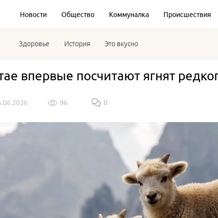
Новости
Общество
Коммуналка
Происшествия
Здоровье
История
Это вкусно
тае впервые посчитают ягнят редко
6.06.2026
96
0