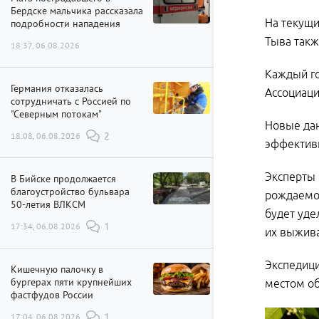
Бердске мальчика рассказала
На текущи
подробности нападения
Тыва такж
18:37, 06.08.2026
Каждый го
Германия отказалась
Ассоциаци
сотрудничать с Россией по
"Северным потокам"
Новые дан
18:08, 06.08.2026
2
эффективн
Эксперты 
В Бийске продолжается
благоустройство бульвара
рождаемос
50-летия ВЛКСМ
будет уде
17:34, 06.08.2026
1
их выжив
Экспедици
Кишечную палочку в
бургерах пяти крупнейших
местом об
фастфудов России
17:04, 06.08.2026
1