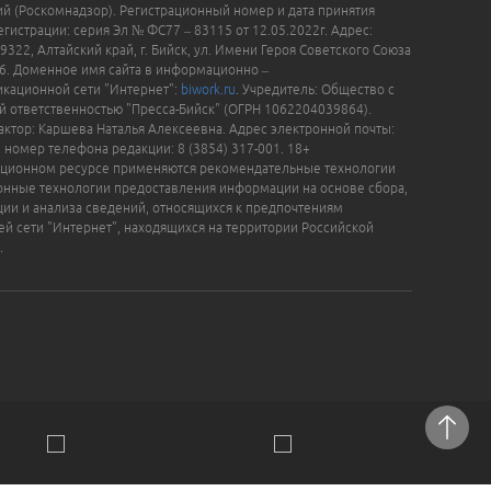
й (Роскомнадзор). Регистрационный номер и дата принятия
гистрации: серия Эл № ФС77 – 83115 от 12.05.2022г. Адрес:
9322, Алтайский край, г. Бийск, ул. Имени Героя Советского Союза
16. Доменное имя сайта в информационно –
кационной сети "Интернет":
biwork.ru
. Учредитель: Общество с
й ответственностью "Пресса-Бийск" (ОГРН 1062204039864).
актор: Каршева Наталья Алексеевна. Адрес электронной почты:
, номер телефона редакции: 8 (3854) 317-001. 18+
ционном ресурсе применяются рекомендательные технологии
нные технологии предоставления информации на основе сбора,
ции и анализа сведений, относящихся к предпочтениям
ей сети "Интернет", находящихся на территории Российской
.