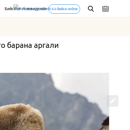
Бийское телевидение
Бийск-online
го барана аргали