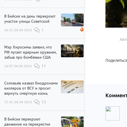
В Бийске на день перекроют
участок улицы Советской
16:32, 06.08.2026
1
Авт
Мэр Хиросимы заявил, что
РФ пугает ядерным оружием,
забыв про бомбёжки США
Поделиться
16:07, 06.08.2026
11
Соловьёв назвал биодронами
киллеров от ВСУ и просит
вернуть смертную казнь
Коммент
15:45, 06.08.2026
13
В Бийске перекроют
движение на перекрестке