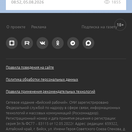
08:52, 05.08.2026
1855
18+
О проекте
Реклама
Подписка на газету
Правила поведения на сайте
Политика обработки персональных данных
Правила применения рекомендательных технологий
Сетевое издание «Бийский рабочий». СМИ зарегистрировано
Федеральной службой по надзору в сфере связи, информационных
технологий и массовых коммуникаций (Роскомнадзор).
Регистрационный номер и дата принятия решения о регистрации:
серия Эл № ФС77 – 83115 от 12.05.2022г. Адрес: редакции: 659322,
Алтайский край, г. Бийск, ул. Имени Героя Советского Союза Спекова, д.