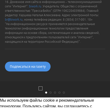
16. Доменное имя сайта в информационно – телекоммуникационной
сети "Интернет":
biwork.ru
. Учредитель: Общество с ограниченной
ответственностью "Пресса-Бийск" (ОГРН 1062204039864). Главный
редактор: Каршева Наталья Алексеевна. Адрес электронной почты:
br@biwork.ru
, номер телефона редакции: 8 (3854) 317-001. 18+
"На информационном ресурсе применяются рекомендательные
технологии (информационные технологии предоставления
информации на основе сбора, систематизации и анализа сведений,
относящихся к предпочтениям пользователей сети "Интернет",
находящихся на территории Российской Федерации)".
Подписаться на газету
Мы используем файлы cookie и рекомендательные
технологии. Пользуясь сайтом, вы соглашаетесь с