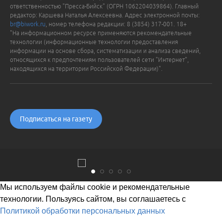
ответственностью "Пресса-Бийск" (ОГРН 1062204039864). Главный
редактор: Каршева Наталья Алексеевна. Адрес электронной почты:
br@biwork.ru
, номер телефона редакции: 8 (3854) 317-001. 18+
"На информационном ресурсе применяются рекомендательные
технологии (информационные технологии предоставления
информации на основе сбора, систематизации и анализа сведений,
относящихся к предпочтениям пользователей сети "Интернет",
находящихся на территории Российской Федерации)".
Подписаться на газету
Мы используем файлы cookie и рекомендательные
технологии. Пользуясь сайтом, вы соглашаетесь с
Политикой обработки персональных данных