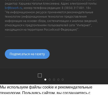
редактор: Каршева Наталья Алексеевна. Адрес электронной почты:
br@biwork.ru
, номер телефона редакции: 8 (3854) 317-001. 18+
"На информационном ресурсе применяются рекомендательные
технологии (информационные технологии предоставления
информации на основе сбора, систематизации и анализа сведений,
относящихся к предпочтениям пользователей сети "Интернет",
находящихся на территории Российской Федерации)".
Подписаться на газету
Мы используем файлы cookie и рекомендательные
технологии. Пользуясь сайтом, вы соглашаетесь с
Политикой обработки персональных данных