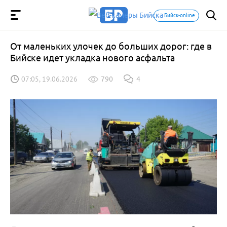
Бийск-online
От маленьких улочек до больших дорог: где в
Бийске идет укладка нового асфальта
07:05, 19.06.2026
790
4