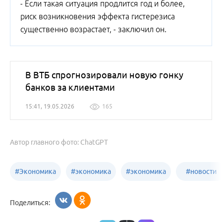
- Если такая ситуация продлится год и более,
риск возникновения эффекта гистерезиса
существенно возрастает, - заключил он.
В ВТБ спрогнозировали новую гонку
банков за клиентами
15:41, 19.05.2026
165
Автор главного фото: ChatGPT
#
Экономика
#
экономика
#
экономика
#
новости
Алтайский
Бийск
бизнеса
Поделиться:
край