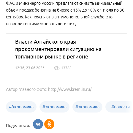
ФАС и Минэнерго России предлагают снизить минимальный
объем продаж бензина на бирже с 15% до 10% с 1 июля по 30
сентября. Как поясняют в антимонопольной службе, это
позволит оптимизировать логистику.
Власти Алтайского края
прокомментировали ситуацию на
топливном рынке в регионе
12:36, 23.06.2026
13788
Автор главного фото: http://www.kremlin.ru/
#
Экономика
#
экономика
#
экономика
#
новости
Алтайский
Бийск
бизнеса
Поделиться:
край