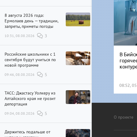
8 августа 2026 года:
Ермолаев день — традиции,
запреты, приметы погоды
10:31, 08.08.2026
3
Российские школьники с 1
В Бийск
сентября будут учиться по
горяче
новой программе
контур
09:46, 08.08.2026
5
08:52, 0
ТАСС: Джастасу Уолкеру из
Алтайского края не грозит
депортация
09:04, 08.08.2026
5
О проекте
Держитесь подальше от