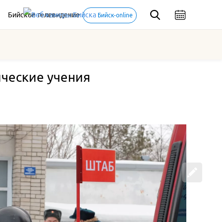
Бийское телевидение
Бийск-online
ические учения