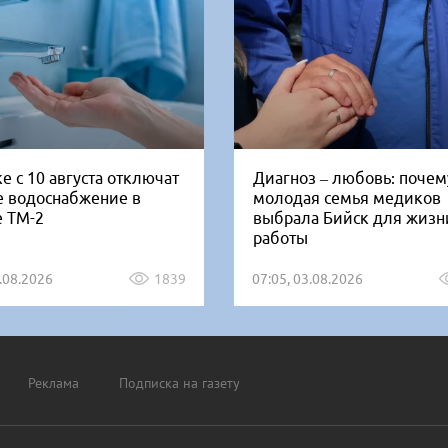
е с 10 августа отключат
Диагноз – любовь: почем
е водоснабжение в
молодая семья медиков
е ТМ-2
выбрала Бийск для жизн
работы
5.08.2026
1839
07:05, 03.08.2026
Реклама
Подписка на газету