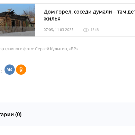
Дом горел, соседи думали – там де
жилья
07:05, 11.03.2025
1348
ор главного фото: Сергей Кулыгин, «БР»
:
арии (
0
)