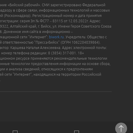
ание «Бийский рабочий». СМИ зарегистрировано Федеральной
надзору в сфере связи, информационных технологий и массовых
й (Роскомнадзор). Регистрационный номер и дата принятия
гистрации: серия Эл № ФС77 – 83115 от 12.05.2022г. Адрес:
9322, Алтайский край, г. Бийск, ул. Имени Героя Советского Союза
16. Доменное имя сайта в информационно –
кационной сети "Интернет":
biwork.ru
. Учредитель: Общество с
й ответственностью "Пресса-Бийск" (ОГРН 1062204039864).
актор: Каршева Наталья Алексеевна. Адрес электронной почты:
, номер телефона редакции: 8 (3854) 317-001. 18+
ционном ресурсе применяются рекомендательные технологии
нные технологии предоставления информации на основе сбора,
ции и анализа сведений, относящихся к предпочтениям
ей сети "Интернет", находящихся на территории Российской
.