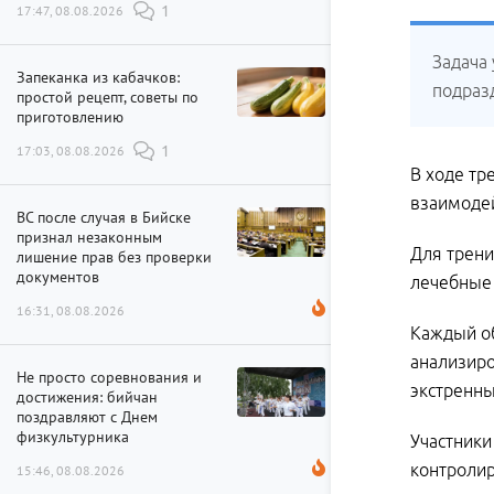
17:47, 08.08.2026
1
Задача
Запеканка из кабачков:
подраз
простой рецепт, советы по
приготовлению
17:03, 08.08.2026
1
В ходе тр
взаимодей
ВС после случая в Бийске
признал незаконным
Для трени
лишение прав без проверки
документов
лечебные 
16:31, 08.08.2026
Каждый об
анализиро
Не просто соревнования и
экстренны
достижения: бийчан
поздравляют с Днем
физкультурника
Участники
контроли
15:46, 08.08.2026