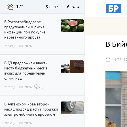
17°
82.17
94.84
В Роспотребнадзоре
предупредили о риске
инфекций при покупке
нарезанного арбуза
В Бий
21:49, 08.08.2026
14:38, 1
В ГД предложили ввести
квоту бюджетных мест в
вузах для победителей
олимпиад
21:12, 08.08.2026
6
В Алтайском крае второй
месяц подряд растут продажи
электромобилей с пробегом
20:31, 08.08.2026