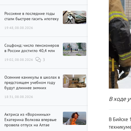
Россияне в последние годы
стали быстрее гасить ипотеку
19:48, 08.08.2026
Соцфонд: число пенсионеров
в России достигло 40,4 млн
19:02, 08.08.2026
3
Осенние каникулы в школах в
предстоящем учебном году
будут длиннее зимних
18:31, 08.08.2026
В ходе 
Актриса из «Ворониных»
В Бийске 
Екатерина Волкова впервые
провела отпуск на Алтае
техникуме