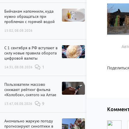
Бийчанам напомнили, куда
нужно обращаться при
проблемах с горячей водой
15:02, 08.08.2026
Авт
С 1 сентября в РФ вступают в
силу новые правила оборота
цифровой валюты
14:31, 08.08.2026
1
Поделиться
Пользователи массово
снижают рейтинг фильма
«Колобок», снятого на Алтае
13:47, 08.08.2026
9
Коммент
Аномально жаркую погоду
прогнозируют синоптики в