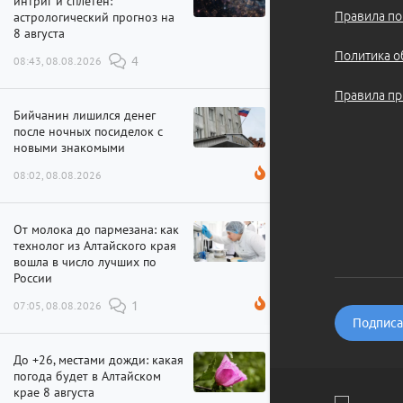
интриг и сплетен:
Правила по
астрологический прогноз на
8 августа
Политика о
08:43, 08.08.2026
4
Правила пр
Бийчанин лишился денег
после ночных посиделок с
новыми знакомыми
08:02, 08.08.2026
От молока до пармезана: как
технолог из Алтайского края
вошла в число лучших по
России
07:05, 08.08.2026
1
Подписат
До +26, местами дожди: какая
погода будет в Алтайском
крае 8 августа