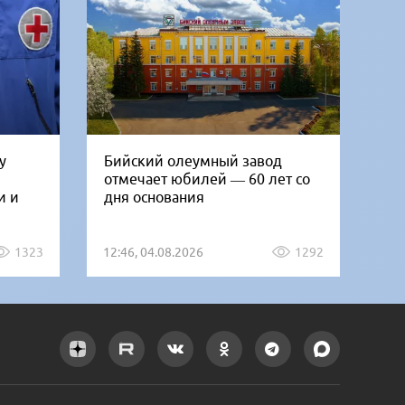
у
Бийский олеумный завод
Ни
отмечает юбилей — 60 лет со
Би
и и
дня основания
го
1323
12:46, 04.08.2026
1292
12: