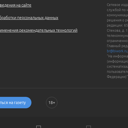
ведения на сайте
Сетевое изд
службой по 
коммуникаци
бработки персональных данных
решения о ре
редакции: 65
именения рекомендательных технологий
Спекова, д. 
телекоммуни
ограниченно
Главный ред
br@biwork.ru
"На информа
(информацио
систематиза
пользовател
Федерации)"
ься на газету
18+