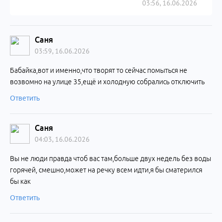
03:56, 16.06.2026
Саня
03:59, 16.06.2026
Бабайка,вот и именно,что творят то сейчас помыться не
возвомно на улице 35,ещё и холодную собрались отключить
Ответить
Саня
04:03, 16.06.2026
Вы не люди правда чтоб вас там,больше двух недель без воды
горячей, смешно,может на речку всем идти,я бы сматерился
бы как
Ответить