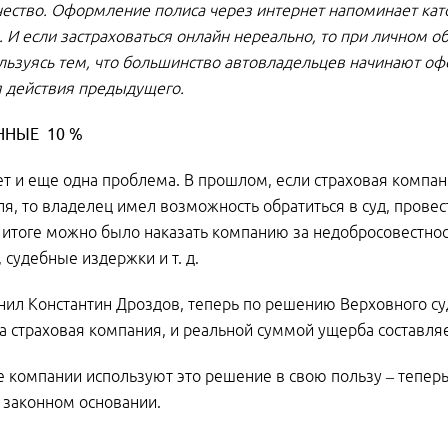
ство. Оформление полиса через интернет напоминает катор
. И если застраховаться онлайн нереально, то при личном
ользуясь тем, что большинство автовладельцев начинают оф
 действия предыдущего.
ННЫЕ 10 %
т и еще одна проблема. В прошлом, если страховая компа
я, то владелец имел возможность обратиться в суд, прове
 итоге можно было наказать компанию за недобросовестнос
, судебные издержки и т. д.
нил Константин Дроздов, теперь по решению Верховного су
а страховая компания, и реальной суммой ущерба составляе
 компании используют это решение в свою пользу – тепер
 законном основании.