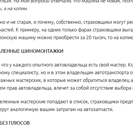
ельзя. На мои вопросы отвечали, что машина не новая, поэт
, а на копии.
 но и не старая, и почему, собственно, страховщики могут р
частей. К примеру, на одних только фарах страховщики в
понскую машину можно приобрести за 20 тысяч, то на копию
МЛЕННЫЕ ШИНОМОНТАЖКИ
, что у каждого опытного автовладельца есть свой мастер. 
ому специалисту, но и в этом владельцам автотранспорта о
жных мастерских, в которые может обратиться владелец ав
м прав автовладельца, влечет за собой отсутствие выбо
еленные мастерские попадают в список, страховщики предп
ерут аналогичную вашим затратам на автозапчасти.
БЕЗ ПЛЮСОВ