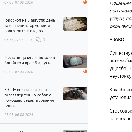
07:05, 07.08.2026
мошенниче
вон плохо
услуги, п
Гороскоп на 7 августа: день
завершений, гармонии и
окончания
подготовки к отдыху
УЗАКОНЕ
06:37, 07.08.2026
3
Существуе
Местами дождь: о погоде в
автомобил
Алтайском крае 8 августа
ущерба. В
06:05, 07.08.2026
неустойку
В США впервые вывели
Как объяс
гипоаллергенных собак с
установил
помощью редактирования
генов
Страховые
23:05, 06.08.2026
на вполне