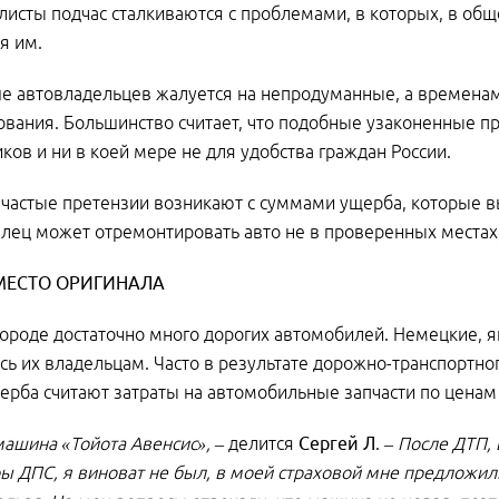
исты подчас сталкиваются с проблемами, в которых, в обще
я им.
е автовладельцев жалуется на непродуманные, а времена
ования. Большинство считает, что подобные узаконенные п
ков и ни в коей мере не для удобства граждан России.
частые претензии возникают с суммами ущерба, которые вы
лец может отремонтировать авто не в проверенных местах, 
МЕСТО ОРИГИНАЛА
ороде достаточно много дорогих автомобилей. Немецкие, я
ь их владельцам. Часто в результате дорожно-транспортно
рба считают затраты на автомобильные запчасти по ценам к
машина «Тойота Авенсис», –
делится
Сергей Л
. –
После ДТП, 
ы ДПС, я виноват не был, в моей страховой мне предложил