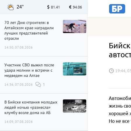
24°
81.41
94.06
70 лет Дню строителя: в
Алтайском крае наградили
лучших представителей
отрасли
Бийск
14:50, 07.08.2026
автос
Участник СВО выжил после
удара молнии и встречи с
19:44, 0
медведем на Алтае
14:36, 07.08.2026
1
Автомобил
В Бийске компания молодых
жизнь сво
людей ночью «разнесла»
клумбу возле дома на АБ
хорошей ж
Но не все
14:09, 07.08.2026