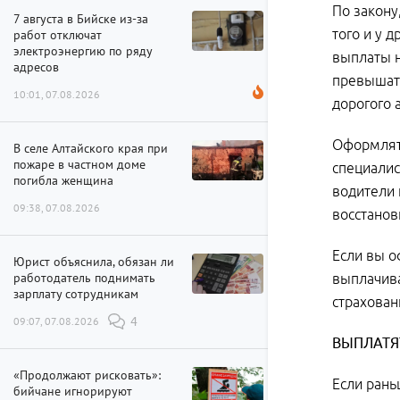
По закону
7 августа в Бийске из-за
того и у 
работ отключат
электроэнергию по ряду
выплаты н
адресов
превышать
10:01, 07.08.2026
дорогого 
Оформлять
В селе Алтайского края при
пожаре в частном доме
специалис
погибла женщина
водители 
09:38, 07.08.2026
восстанов
Если вы о
Юрист объяснила, обязан ли
работодатель поднимать
выплачива
зарплату сотрудникам
страхован
09:07, 07.08.2026
4
ВЫПЛАТЯ
«Продолжают рисковать»:
Если рань
бийчане игнорируют