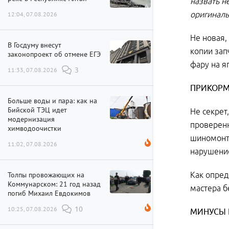
назвать н
оригиналы
12:04, 07.08.2026
Не новая,
В Госдуму внесут
копии зап
законопроект об отмене ЕГЭ
фару на я
11:33, 07.08.2026
3
ПРИКОР
Больше воды и пара: как на
Бийской ТЭЦ идет
Не секрет
модернизация
проверенн
химводоочистки
шиномонта
11:02, 07.08.2026
нарушение
Толпы провожающих на
Как опред
Коммунарском: 21 год назад
мастера б
погиб Михаил Евдокимов
10:25, 07.08.2026
10
МИНУСЫ 