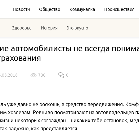
Новости
Общество
Коммуналка
Происшествия
Здоровье
История
Это вкусно
ие автомобилисты не всегда поним
трахования
3.08.2018
730
0
ь уже давно не роскошь, а средство передвижения. Комф
им хозяевам. Ревниво посматривают на автовладельцев п
изни некоторых сограждан – никаких тебе остановок, ме
 так радужно, как представляется.