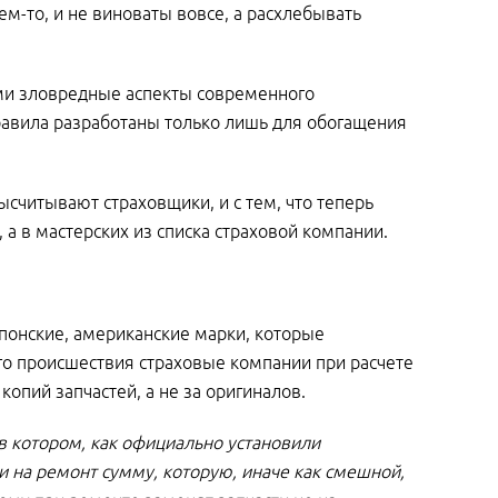
м-то, и не виноваты вовсе, а расхлебывать
ми зловредные аспекты современного
равила разработаны только лишь для обогащения
считывают страховщики, и с тем, что теперь
а в мастерских из списка страховой компании.
понские, американские марки, которые
го происшествия страховые компании при расчете
опий запчастей, а не за оригиналов.
в котором, как официально установили
и на ремонт сумму, которую, иначе как смешной,