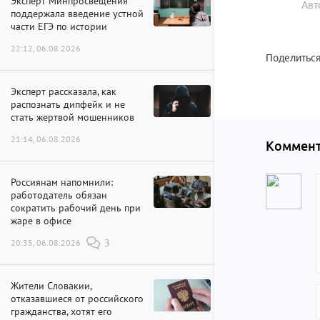
Эксперт Минпросвещения
Авт
поддержала введение устной
части ЕГЭ по истории
22:12, 06.08.2026
Поделиться
Эксперт рассказала, как
распознать дипфейк и не
стать жертвой мошенников
21:14, 06.08.2026
Коммент
Россиянам напомнили:
работодатель обязан
сократить рабочий день при
жаре в офисе
20:35, 06.08.2026
3
Жители Словакии,
отказавшиеся от российского
гражданства, хотят его