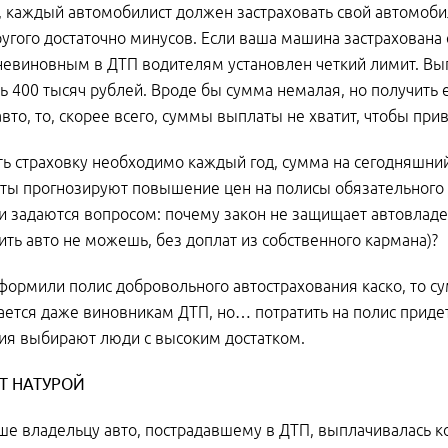
, каждый автомобилист должен застраховать свой автомоби
другого достаточно минусов. Если ваша машина застрахована
евиновным в ДТП водителям установлен четкий лимит. Вы
 400 тысяч рублей. Вроде бы сумма немалая, но получить 
авто, то, скорее всего, суммы выплаты не хватит, чтобы пр
 страховку необходимо каждый год, сумма на сегодняшний
ты прогнозируют повышение цен на полисы обязательного 
и задаются вопросом: почему закон не защищает автовладел
ить авто не можешь, без доплат из собственного кармана)?
формили полис добровольного автострахования каско, то су
ется даже виновникам ДТП, но… потратить на полис придет
ия выбирают люди с высоким достатком.
Т НАТУРОЙ
ше владельцу авто, пострадавшему в ДТП, выплачивалась 