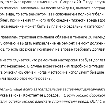
я, то сейчас правила изменились. С апреля 2017 года вступ
о полисам, заключенным после этой даты, выплата постра
ом виде, то есть ремонтом, за исключением полной гибел
блей, причинения тяжкого либо средней тяжести вреда зд
 возмещение может быть выплачено отдельным категория
правилам страховая компания обязана в течение 20 кале
у случаю и выдать направление на ремонт. Ремонт должен
оса, то есть страховая компания не вправе требовать доплат
е часто случается, что ремонтная мастерская требует доплат
это незаконно. В случае возникновения подобной ситуации
а. Участились случаи, когда мастерские используют бывшие 
ыли просто отремонтированы.
тельно, чаще всего автовладельцев заставляют доплачивать
ква закона» Константин Дроздов. –
С этим можно бороться
али, остаток можно взыскать с причинителя вреда. ОСАГО 