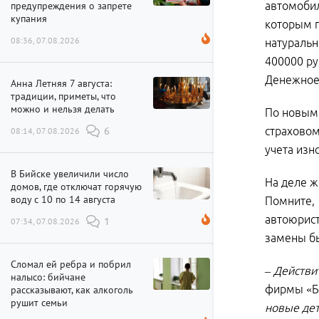
предупреждения о запрете
автомобил
купания
которым п
08:36, 07.08.2026
натуральн
400000 ру
Денежное
Анна Летняя 7 августа:
традиции, приметы, что
можно и нельзя делать
По новым 
страховом
08:14, 07.08.2026
6
учета изн
В Бийске увеличили число
На деле ж
домов, где отключат горячую
воду с 10 по 14 августа
Помните, 
автоюрист
07:34, 07.08.2026
1
замены б
Сломал ей ребра и побрил
– Действи
налысо: бийчане
фирмы «Бу
рассказывают, как алкоголь
рушит семьи
новые дет