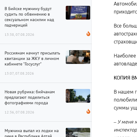
Автомобил
В Бийске мужчину будут
приходитс
судить по обвинению в
сексуальном насилии над
падчерицей
Все больш
автострах
13:38, 07.08.2026
страховщи
Россиянам начнут присылать
Наиболее 
квитанции за ЖКУ в личном
автовладе
кабинете "Госуслуг"
13:07, 07.08.2026
КОПИЯ В
Новая рубрика: бийчанам
В нашем г
предлагают поделиться
полюбилис
фотографиями города
суммы уще
12:36, 07.08.2026
– У меня 
инспектор
Мужчина выпал из лодки на
реке в Республике Алтай