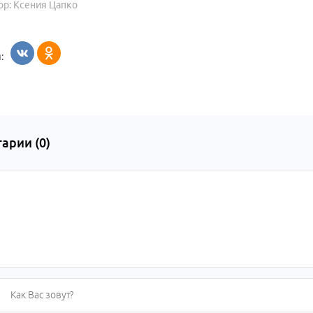
ор: Ксения Цапко
:
арии (
0
)