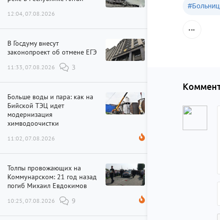
#
Больниц
12:04, 07.08.2026
В Госдуму внесут
законопроект об отмене ЕГЭ
11:33, 07.08.2026
3
Коммент
Больше воды и пара: как на
Бийской ТЭЦ идет
модернизация
химводоочистки
11:02, 07.08.2026
Толпы провожающих на
Коммунарском: 21 год назад
погиб Михаил Евдокимов
10:25, 07.08.2026
9