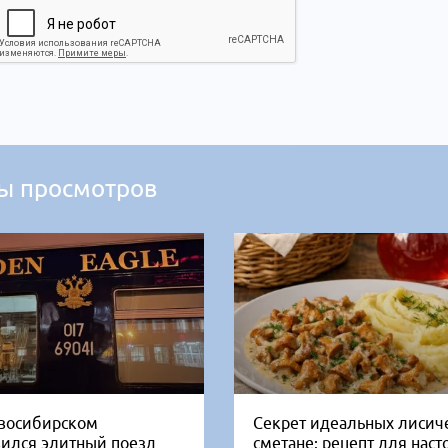
ы просмотров
восибирском
Секрет идеальных лисич
вился элитный поезд
сметане: рецепт для нас