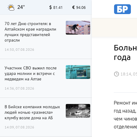
24°
81.41
94.06
70 лет Дню строителя: в
Алтайском крае наградили
лучших представителей
отрасли
Больн
14:50, 07.08.2026
года
Участник СВО выжил после
удара молнии и встречи с
18:14, 0
медведем на Алтае
14:36, 07.08.2026
Ремонт ин
В Бийске компания молодых
год назад
людей ночью «разнесла»
клумбу возле дома на АБ
чем чинов
отделение
14:09, 07.08.2026