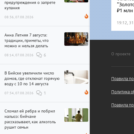
предупреждения о запрете
"Золот
купания
₽1 млн
08:36, 07.08.2026
19:12, 3
Анна Летняя 7 августа:
традиции, приметы, что
можно и нельзя делать
О проекте
08:14, 07.08.2026
6
В Бийске увеличили число
домов, где отключат горячую
Правила по
воду с 10 по 14 августа
Политика о
07:34, 07.08.2026
1
Правила пр
Сломал ей ребра и побрил
налысо: бийчане
рассказывают, как алкоголь
рушит семьи