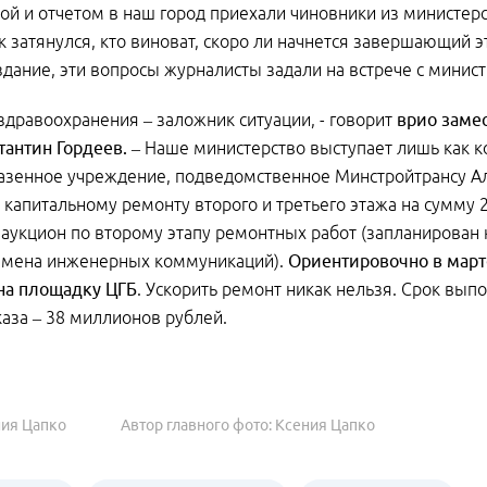
ой и отчетом в наш город приехали чиновники из министер
к затянулся, кто виноват, скоро ли начнется завершающий 
здание, эти вопросы журналисты задали на встрече с минис
 здравоохранения – заложник ситуации, - говорит
врио заме
тантин Гордеев. –
Наше министерство выступает лишь как к
азенное учреждение, подведомственное Минстройтрансу А
 капитальному ремонту второго и третьего этажа на сумму
 аукцион по второму этапу ремонтных работ (запланирован 
замена инженерных коммуникаций).
Ориентировочно в март
на площадку ЦГБ
. Ускорить ремонт никак нельзя. Срок выпо
аза – 38 миллионов рублей.
ния Цапко
Автор главного фото: Ксения Цапко