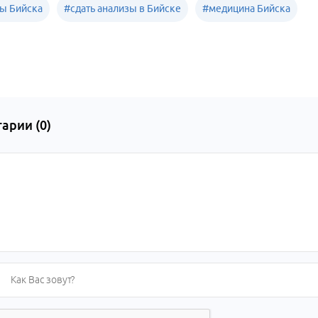
ы Бийска
#
сдать анализы в Бийске
#
медицина Бийска
арии (
0
)