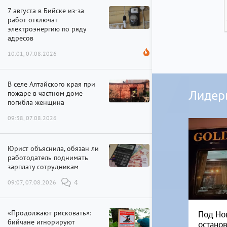
7 августа в Бийске из-за
работ отключат
электроэнергию по ряду
адресов
10:01, 07.08.2026
В селе Алтайского края при
пожаре в частном доме
Лидер
погибла женщина
09:38, 07.08.2026
Юрист объяснила, обязан ли
работодатель поднимать
зарплату сотрудникам
09:07, 07.08.2026
4
«Продолжают рисковать»:
Под Но
бийчане игнорируют
остано