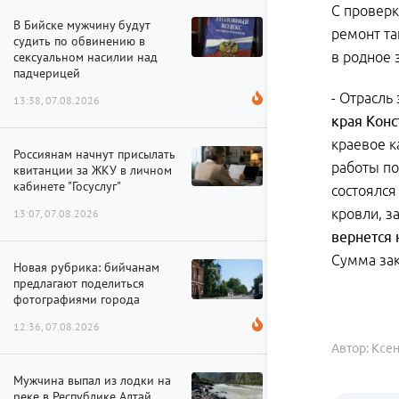
С проверк
В Бийске мужчину будут
ремонт та
судить по обвинению в
сексуальном насилии над
в родное 
падчерицей
- Отрасль
13:38, 07.08.2026
края Конс
краевое к
Россиянам начнут присылать
работы по
квитанции за ЖКУ в личном
кабинете "Госуслуг"
состоялся
кровли, 
13:07, 07.08.2026
вернется 
Сумма зак
Новая рубрика: бийчанам
предлагают поделиться
фотографиями города
12:36, 07.08.2026
Автор: Ксе
Мужчина выпал из лодки на
реке в Республике Алтай