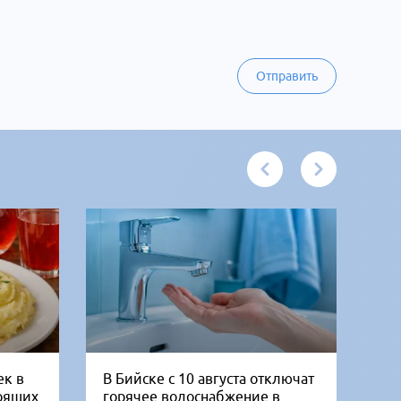
Отправить
ек в
В Бийске с 10 августа отключат
Че
тоящих
горячее водоснабжение в
га