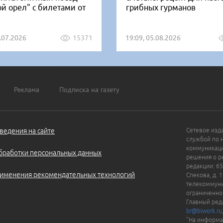
ой орел" с билетами от
грибных гурманов
1.07.2026
15371
19:09, 05.08.2026
Реклама
Подписка на газету
ведения на сайте
Сетевое изд
службой по 
коммуникаци
бработки персональных данных
решения о ре
редакции: 65
именения рекомендательных технологий
Спекова, д. 
телекоммуни
ограниченно
Главный ред
br@biwork.ru
"На информа