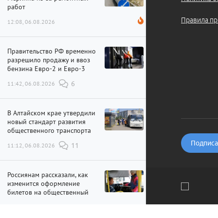
работ
Правила пр
12:08, 06.08.2026
Правительство РФ временно
разрешило продажу и ввоз
бензина Евро-2 и Евро-3
11:42, 06.08.2026
6
В Алтайском крае утвердили
новый стандарт развития
общественного транспорта
Подписат
11:12, 06.08.2026
11
Россиянам рассказали, как
изменится оформление
билетов на общественный
транспорт
Мы используем файлы cookie и рекомендательные технолог
10:32, 06.08.2026
2