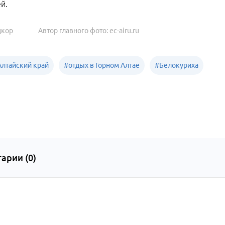
й.
цкор
Автор главного фото: ec-airu.ru
Алтайский край
#
отдых в Горном Алтае
#
Белокуриха
арии (
0
)