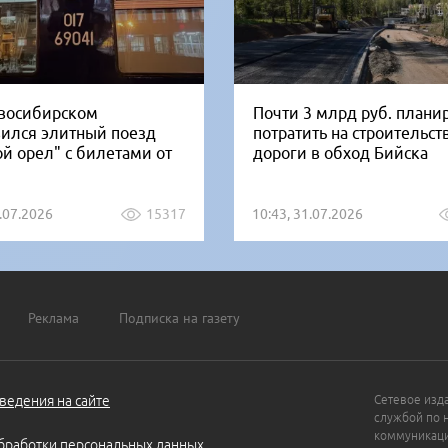
восибирском
Почти 3 млрд руб. плани
вился элитный поезд
потратить на строительст
ой орел" с билетами от
дороги в обход Бийска
1.07.2026
15317
10:43, 31.07.2026
Реклама
Подписка на газету
ведения на сайте
Сетевое изд
службой по 
коммуникаци
бработки персональных данных