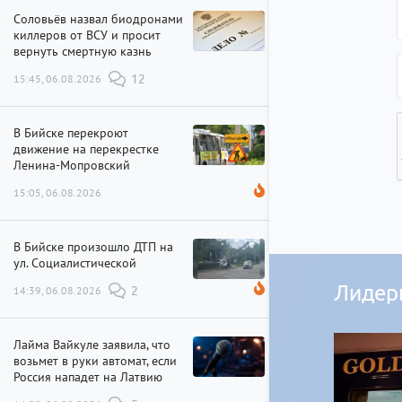
Соловьёв назвал биодронами
киллеров от ВСУ и просит
вернуть смертную казнь
15:45, 06.08.2026
12
В Бийске перекроют
движение на перекрестке
Ленина-Мопровский
15:05, 06.08.2026
В Бийске произошло ДТП на
ул. Социалистической
Лидер
14:39, 06.08.2026
2
Лайма Вайкуле заявила, что
возьмет в руки автомат, если
Россия нападет на Латвию