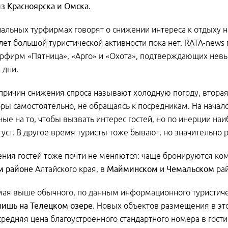
из Красноярска и Омска
.
нальных турфирмах говорят о снижении интереса к отдыху на
ет большой туристической активности пока нет. RATA-new
урфирм «Пятница», «Арго» и «Охота», подтверждающих нев
 дни.
причин снижения спроса называют холодную погоду, вторая 
оры самостоятельно, не обращаясь к посредникам. На начал
ные на то, чтобы вызвать интерес гостей, но по инерции н
густ. В другое время туристы тоже бывают, но значительно 
ния гостей тоже почти не меняются: чаще бронируются ко
м районе
Алтайского края, в
Майминском
и
Чемальском
рай
мая выше обычного, по данным информационного туристиче
лишь на Телецком озере
. Новых объектов размещения в это
средняя цена благоустроенного стандартного номера в гости