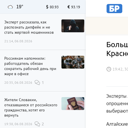
19°
80.93
93.19
Эксперт рассказала, как
распознать дипфейк и не
стать жертвой мошенников
21:14, 06.08.2026
Больш
Красн
Россиянам напомнили:
работодатель обязан
сократить рабочий день при
19:42, 3
жаре в офисе
20:35, 06.08.2026
1
Эксперты 
Жители Словакии,
опрошенны
отказавшиеся от российского
гражданства, хотят его
выбирают 
вернуть
Алтайские
19:38, 06.08.2026
2