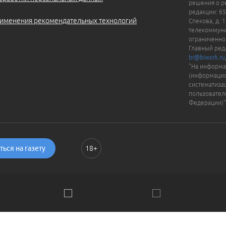
решения о ре
редакции: 65
именения рекомендательных технологий
Спекова, д. 
телекоммуни
ограниченно
Главный ред
br@biwork.ru
"На информа
(информацио
систематиза
пользовател
Федерации)"
ься на газету
18+
ии. Пользуясь сайтом, вы соглашаетесь с
Политикой обраб