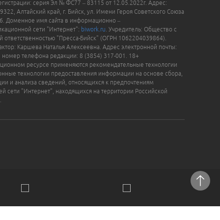
гистрации: серия Эл № ФС77 – 83115 от 12.05.2022г. Адрес:
9322, Алтайский край, г. Бийск, ул. Имени Героя Советского Союза
16. Доменное имя сайта в информационно –
кационной сети "Интернет":
biwork.ru
. Учредитель: Общество с
й ответственностью "Пресса-Бийск" (ОГРН 1062204039864).
актор: Каршева Наталья Алексеевна. Адрес электронной почты:
, номер телефона редакции: 8 (3854) 317-001. 18+
ционном ресурсе применяются рекомендательные технологии
нные технологии предоставления информации на основе сбора,
ции и анализа сведений, относящихся к предпочтениям
ей сети "Интернет", находящихся на территории Российской
.
отки персональных данных