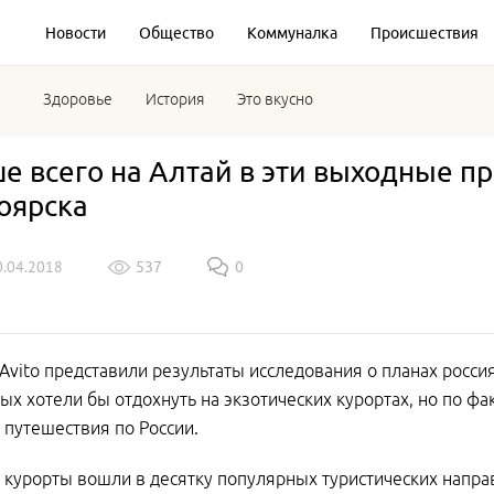
Новости
Общество
Коммуналка
Происшествия
Здоровье
История
Это вкусно
е всего на Алтай в эти выходные пр
оярска
0.04.2018
537
0
Avito представили результаты исследования о планах росси
х хотели бы отдохнуть на экзотических курортах, но по фа
путешествия по России.
 курорты вошли в десятку популярных туристических напра