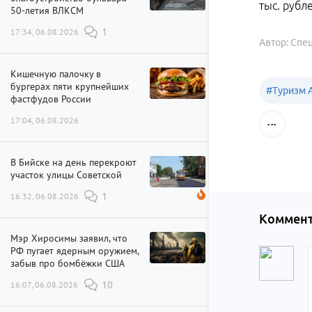
тыс. рубле
50-летия ВЛКСМ
17:34, 06.08.2026
1
Автор: Спе
Кишечную палочку в
бургерах пяти крупнейших
#
Туризм 
фастфудов России
17:04, 06.08.2026
В Бийске на день перекроют
участок улицы Советской
16:32, 06.08.2026
1
Коммент
Мэр Хиросимы заявил, что
РФ пугает ядерным оружием,
забыв про бомбёжки США
16:07, 06.08.2026
10