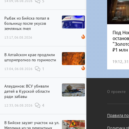
14:09, 06.08.2026
5
Рыбак из Бийска попал в
больницу после укусов
земляных пчел
Под Но
13:17, 06.08.2026
остано
"Золот
₽1 млн
В Алтайском крае продлили
штормпрогноз по горимости
19:12, 3
13:04, 06.08.2026
1
Алаудинов: ВСУ убивали
детей в Курской области
О проекте
ради забавы
12:33, 06.08.2026
4
Правила по
В Бийске заузят участок на ул.
Мерлина из-за ремонтных
Политика о