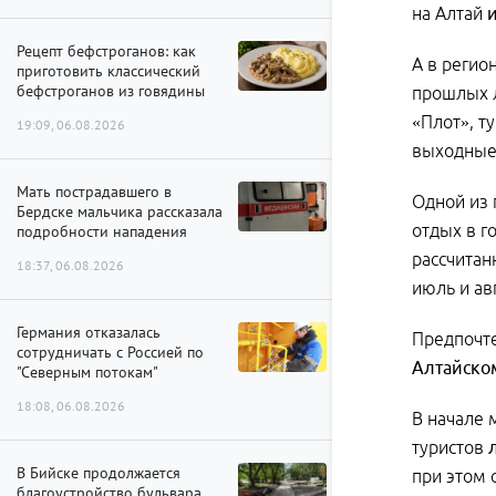
на Алтай
Рецепт бефстроганов: как
А в регио
приготовить классический
бефстроганов из говядины
прошлых л
«Плот», т
19:09, 06.08.2026
выходные
Мать пострадавшего в
Одной из 
Бердске мальчика рассказала
отдых в г
подробности нападения
рассчитан
18:37, 06.08.2026
июль и ав
Германия отказалась
Предпочте
сотрудничать с Россией по
Алтайско
"Северным потокам"
18:08, 06.08.2026
В начале 
туристов
В Бийске продолжается
при этом 
благоустройство бульвара