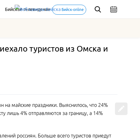
Бийское телевидение
Бийск-online
иехало туристов из Омска и
ян на майские праздники. Выяснилось, что 24%
кту лишь 4% отправляются за границу, а 14%
влений россиян. Больше всего туристов приедут