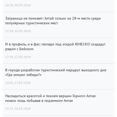
18:38, 09.03.2018
Заграница не поможет: Алтай только на 28-м месте среди
популярных туристических мест
17:39, 10.03.2018
И в профиль, и в фас: геопарк под эгидой ЮНЕСКО создадут
рядом с Бийском
17:54, 12.03.2018
В городе разработан туристический маршрут выходного дня
«Где зимуют лебеди?»
23:01, 17.03.2018
Насладиться красотой и покоем вершин Горного Алтая
можно лишь побывав в подземном Алтае
15:27, 24.03.2018