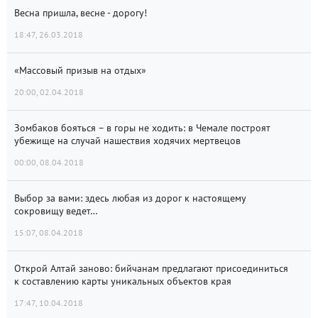
Весна пришла, весне - дорогу!
18:47, 26.03.2018
«Массовый призыв на отдых»
20:00, 02.04.2018
Зомбаков бояться – в горы не ходить: в Чемале построят
убежище на случай нашествия ходячих мертвецов
00:00, 08.04.2018
Выбор за вами: здесь любая из дорог к настоящему
сокровищу ведет…
15:07, 08.04.2018
Открой Алтай заново: бийчанам предлагают присоединиться
к составлению карты уникальных объектов края
17:47, 10.04.2018