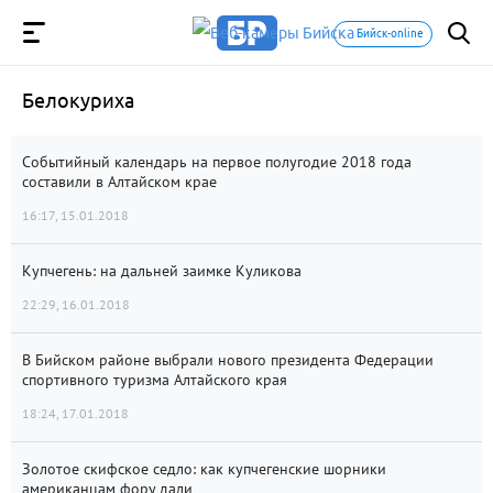
Бийск-online
Белокуриха
Событийный календарь на первое полугодие 2018 года
составили в Алтайском крае
16:17, 15.01.2018
Купчегень: на дальней заимке Куликова
22:29, 16.01.2018
В Бийском районе выбрали нового президента Федерации
спортивного туризма Алтайского края
18:24, 17.01.2018
Золотое скифское седло: как купчегенские шорники
американцам фору дали