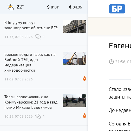
22°
81.41
94.06
В Госдуму внесут
законопроект об отмене ЕГЭ
11:33, 07.08.2026
1
Евген
Больше воды и пара: как на
Бийской ТЭЦ идет
21:56, 0
модернизация
химводоочистки
11:02, 07.08.2026
Стало изв
Толпы провожающих на
защиты на
Коммунарском: 21 год назад
погиб Михаил Евдокимов
До недав
10:25, 07.08.2026
1
Сегодня Е