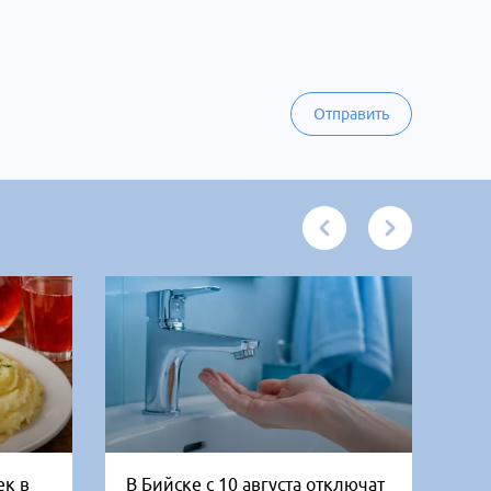
Отправить
ек в
В Бийске с 10 августа отключат
Че