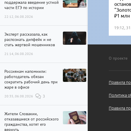
поддержала введение устной
остано
части ЕГЭ по истории
"Золот
₽1 млн
22:12, 06.08.2026
19:12, 3
Эксперт рассказала, как
распознать дипфейк и не
стать жертвой мошенников
21:14, 06.08.2026
О проекте
Россиянам напомнили:
работодатель обязан
сократить рабочий день при
Правила по
жаре в офисе
Политика о
20:35, 06.08.2026
3
Правила пр
Жители Словакии,
отказавшиеся от российского
гражданства, хотят его
вернуть