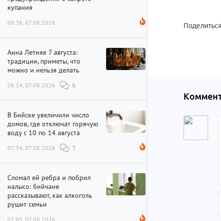
купания
08:36, 07.08.2026
Поделиться
Анна Летняя 7 августа:
традиции, приметы, что
можно и нельзя делать
08:14, 07.08.2026
6
Коммент
В Бийске увеличили число
домов, где отключат горячую
воду с 10 по 14 августа
07:34, 07.08.2026
1
Сломал ей ребра и побрил
налысо: бийчане
рассказывают, как алкоголь
рушит семьи
07:05, 07.08.2026