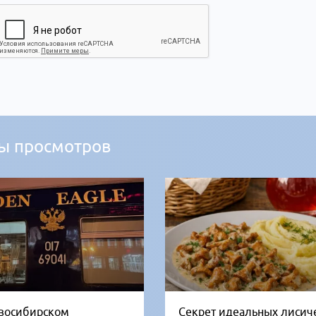
ы просмотров
восибирском
Секрет идеальных лисич