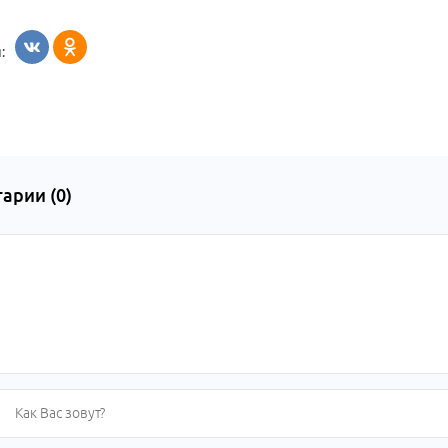
:
арии (
0
)