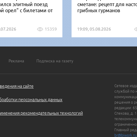
вился элитный поезд
сметане: рецепт для нас
ой орел" с билетами от
грибных гурманов
1.07.2026
15359
19:09, 05.08.2026
Реклама
Подписка на газету
ведения на сайте
Сетевое изд
службой по 
коммуникаци
бработки персональных данных
решения о ре
редакции: 65
именения рекомендательных технологий
Спекова, д. 
телекоммуни
ограниченно
Главный ред
br@biwork.ru