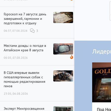
Гороскоп на 7 августа: день
завершений, гармонии и
подготовки к отдыху
06:37, 07.08.2026
3
Местами дождь: о погоде в
Алтайском крае 8 августа
Лидер
06:05, 07.08.2026
В США впервые вывели
гипоаллергенных собак с
помощью редактирования
генов
23:05, 06.08.2026
Эксперт Минпросвещения
Под Но