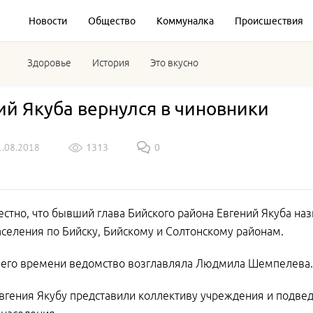
Новости
Общество
Коммуналка
Происшествия
Здоровье
История
Это вкусно
ий Якуба вернулся в чиновники
1.08.2018
1313
0
естно, что бывший глава Бийского района Евгений Якуба н
селения по Бийску, Бийскому и Солтонскому районам.
него времени ведомство возглавляла Людмила Шемпелева.
вгения Якубу представили коллективу учреждения и подвед