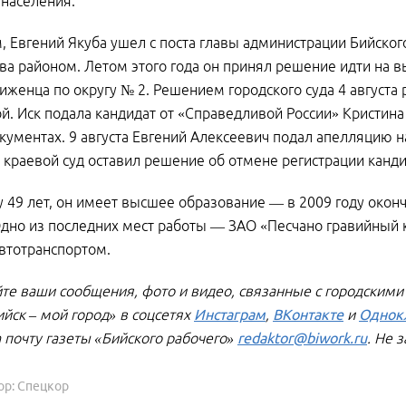
 населения.
 Евгений Якуба ушел с поста главы администрации Бийского
ва районом. Летом этого года он принял решение идти на 
женца по округу № 2. Решением городского суда 4 августа 
й. Иск подала кандидат от «Справедливой России» Кристина
кументах. 9 августа Евгений Алексеевич подал апелляцию на
 краевой суд оставил решение об отмене регистрации канди
 49 лет, он имеет высшее образование — в 2009 году око
дно из последних мест работы — ЗАО «Песчано гравийный к
автотранспортом.
те ваши сообщения, фото и видео, связанные с городскими
ийск – мой город» в соцсетях
Инстаграм
,
ВКонтакте
и
Однок
а почту газеты «Бийского рабочего»
redaktor@biwork.ru
. Не 
ор: Спецкор