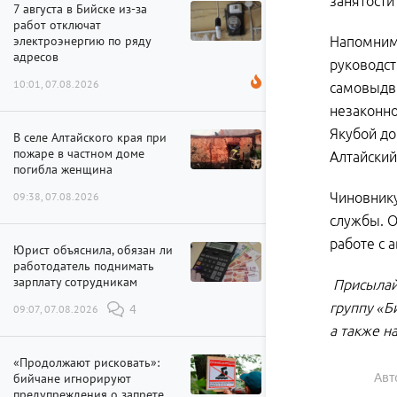
занятости
7 августа в Бийске из-за
работ отключат
электроэнергию по ряду
Напомним,
адресов
руководст
10:01, 07.08.2026
самовыдви
незаконно
Якубой до
В селе Алтайского края при
пожаре в частном доме
Алтайский
погибла женщина
09:38, 07.08.2026
Чиновнику
службы. О
работе с 
Юрист объяснила, обязан ли
работодатель поднимать
зарплату сотрудникам
Присылай
группу «Б
09:07, 07.08.2026
4
а также н
«Продолжают рисковать»:
бийчане игнорируют
Авт
предупреждения о запрете