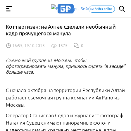
Бийск-online
Кот-партизан: на Алтае сделали необычный
кадр прячущегося манула
16:55, 19.10.2018
1575
0
Съемочной группе из Москвы, чтобы
сфотографировать манула, пришлось сидеть "в засаде"
больше часа.
С начала октября на территории Республики Алтай
работает съемочная группа компании AirPano из
Москвы.
Оператор Станислав Седов и журналист-фотограф
Наталия Судец снимают панорамные фото- и
видеотуры самых красивых мест региона, в том