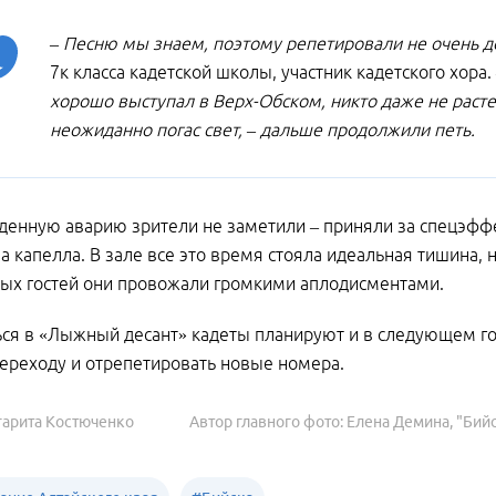
– Песню мы знаем, поэтому репетировали не очень д
7к класса кадетской школы, участник кадетского хора.
хорошо выступал в Верх-Обском, никто даже не расте
неожиданно погас свет, – дальше продолжили петь.
енную аварию зрители не заметили – приняли за спецэфф
а капелла. В зале все это время стояла идеальная тишина, н
ых гостей они провожали громкими аплодисментами.
ся в «Лыжный десант» кадеты планируют и в следующем году
ереходу и отрепетировать новые номера.
гарита Костюченко
Автор главного фото: Елена Демина, "Бий