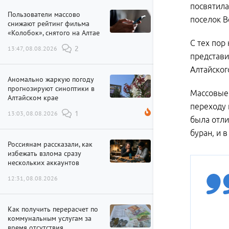
посвятила
Пользователи массово
поселок В
снижают рейтинг фильма
«Колобок», снятого на Алтае
С тех пор
13:47, 08.08.2026
2
представи
Алтайског
Аномально жаркую погоду
прогнозируют синоптики в
Массовые 
Алтайском крае
переходу 
13:03, 08.08.2026
1
была отли
буран, и 
Россиянам рассказали, как
избежать взлома сразу
нескольких аккаунтов
12:31, 08.08.2026
Как получить перерасчет по
коммунальным услугам за
время отсутствия