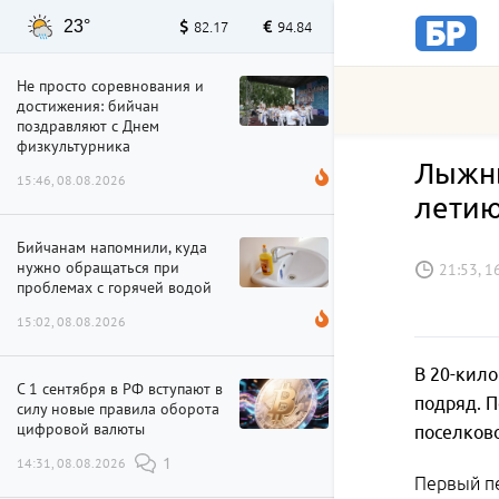
23°
82.17
94.84
Не просто соревнования и
достижения: бийчан
поздравляют с Днем
физкультурника
Лыжны
15:46, 08.08.2026
летию
Бийчанам напомнили, куда
нужно обращаться при
21:53, 1
проблемах с горячей водой
15:02, 08.08.2026
В 20-кило
С 1 сентября в РФ вступают в
подряд. 
силу новые правила оборота
цифровой валюты
поселков
14:31, 08.08.2026
1
Первый пе