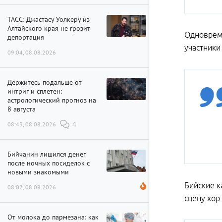
ТАСС: Джастасу Уолкеру из
Алтайского края не грозит
Одновреме
депортация
участники
09:04, 08.08.2026
Держитесь подальше от
интриг и сплетен:
астрологический прогноз на
8 августа
08:43, 08.08.2026
4
Бийчанин лишился денег
после ночных посиделок с
новыми знакомыми
Бийские к
08:02, 08.08.2026
сцену хор
От молока до пармезана: как