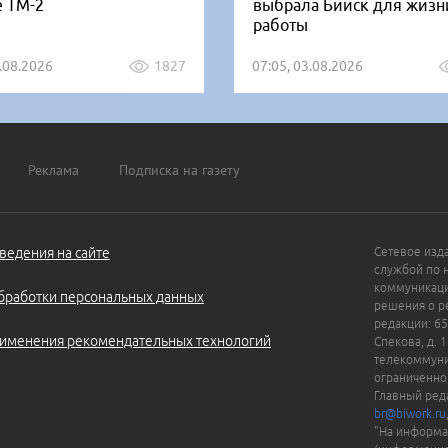
е ТМ-2
выбрала Бийск для жизн
работы
5.08.2026
1827
07:05, 03.08.2026
Реклама
Подписка на газету
ведения на сайте
Сетевое изд
службой по 
коммуникаци
бработки персональных данных
решения о ре
редакции: 65
именения рекомендательных технологий
Спекова, д. 
телекоммуни
ограниченно
Главный ред
br@biwork.ru
"На информа