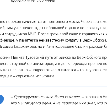
просили взять их с собой.
но переход начинается от понтонного моста. Через засне
ий, там участников ждет небольшой отдых и полевая кухня,
4 и сотрудников МЧС. После гречневой каши и горячего чая
 финише, у памятника неизвестному солдату в Верх-Обском.
хаила Евдокимова, но и 75-й годовщине Сталинградской б
ассник
Никита Тузовский
путь от Бийска до Верх-Обского п
сте с группой организаторов, а в день перехода прошел по 
ыжах несложно – подросток часто катается – то на уроках фи
одцем – серьезное испытание.
– Прокладывать лыжню было тяжелее, –
рассказал Ни
что мы так долго едем. А на переходе уже знал, что 