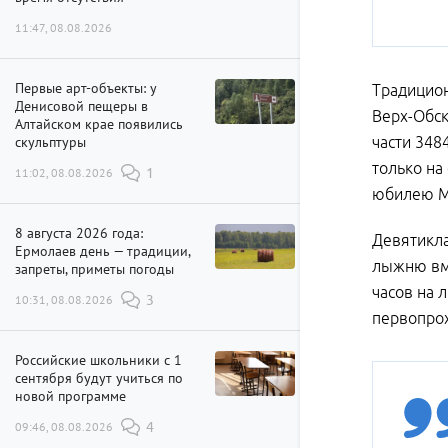
11:47, 08.08.2026
Первые арт-объекты: у
Традицион
Денисовой пещеры в
Верх-Обск
Алтайском крае появились
скульптуры
части 348
только на
11:02, 08.08.2026
1
юбилею Ми
8 августа 2026 года:
Девятикл
Ермолаев день — традиции,
лыжню вме
запреты, приметы погоды
часов на л
10:31, 08.08.2026
3
первопрох
Российские школьники с 1
сентября будут учиться по
новой программе
09:46, 08.08.2026
4