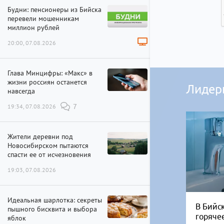
Будни: пенсионеры из Бийска
перевели мошенникам
миллион рублей
20:00, 07.08.2026
Глава Минцифры: «Макс» в
жизни россиян останется
Лидер
навсегда
19:34, 07.08.2026
7
Жители деревни под
Новосибирском пытаются
спасти ее от исчезновения
19:03, 07.08.2026
Идеальная шарлотка: секреты
В Бийск
пышного бисквита и выбора
горяче
яблок