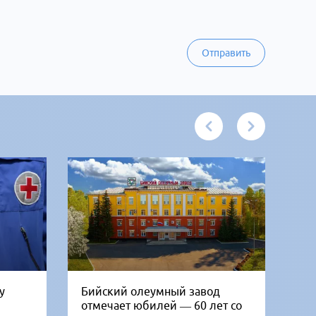
Отправить
у
Бийский олеумный завод
Ни
отмечает юбилей — 60 лет со
Би