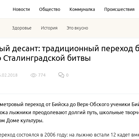
Новости
Общество
Коммуналка
Происшествия
Здоровье
История
Это вкусно
й десант: традиционный переход б
 Сталинградской битвы
6.02.2018
774
0
метровый переход от Бийска до Верх-Обского ученики Би
Пока лыжники преодолевают долгий путь, школьные творч
ом Доме культуры.
реход состоялся в 2006 году: на лыжню встали 12 кадет в