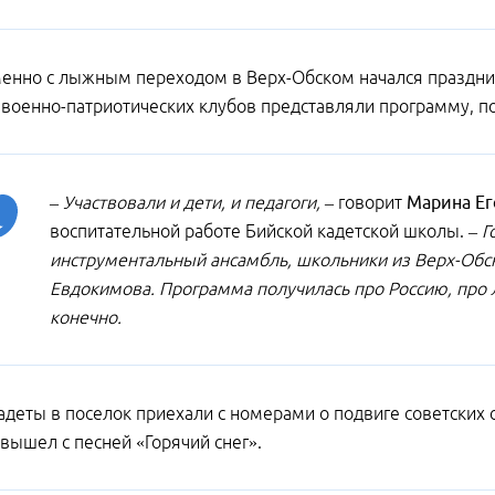
нно с лыжным переходом в Верх-Обском начался празднич
 военно-патриотических клубов представляли программу, п
– Участвовали и дети, и педагоги, –
говорит
Марина Ег
воспитательной работе Бийской кадетской школы.
– Г
инструментальный ансамбль, школьники из Верх-Обс
Евдокимова. Программа получилась про Россию, про 
конечно.
адеты в поселок приехали с номерами о подвиге советских
 вышел с песней «Горячий снег».