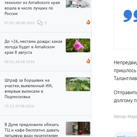
технолог из Алтайского края
вошла в число лучших по
России
07:05, 08.08.2026
1
До +26, местами дожди: какая
погода будет в Алтайском
крае 8 августа
06:31, 08.08.2026
Непредвид
пришлось 
Талантлив
Штраф за борщевик на
участке, выявленный ИИ,
впервые выписали в
Отправить
Подмосковье
долгому п
23:13, 07.08.2026
Автор: Мар
В Думе предложили обязать
ТЦ и кафе бесплатно давать
питьевую воду посетителям