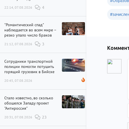
#
Образов
22:14, 07.08.2026
4
#
зачисле
"Романтический спад"
наблюдается во всем мире –
резко упало число браков
21:12, 07.08.2026
3
Коммент
Сотрудники транспортной
полиции помогли потушить
горящий грузовик в Бийске
20:45, 07.08.2026
Стало известно, во сколько
обошелся Западу проект
"Антироссия"
20:31, 07.08.2026
23