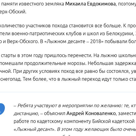
 памяти известного земляка
Михаила Евдокимова
, поэтом
ерх-Обский.
 количество участников похода становится все больше. К пр
тели военно-патриотических клубов и школ из Белокурихи, 
о и Верх-Обского. В «Лыжном десанте – 2018» побывали бо
старты в этом году пришлось перенести. На лыжню школьн
помешали продолжительные морозы. Небольшая задержка по
чной. При других условиях поход все равно бы состоялся, у
в снегопад. Тем более, что в лыжный переход идут только ст
– Ребята участвуют в мероприятии по желанию: те, кт
дистанцию, –
объяснил
Андрей Коноваленко
, замест
работе по кадетскому компоненту Бийской кадетской
«Лыжный десант». В этом году желающих было очень