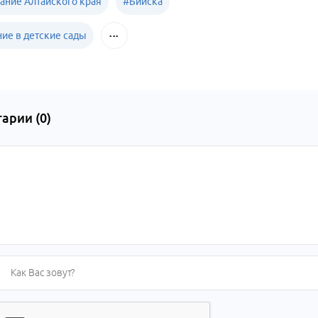
ание Алтайского края
#
Бийска
ние в детские сады
арии (
0
)