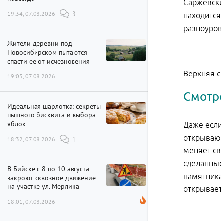
Саржевски
19:34, 07.08.2026
3
находится
разноуров
Жители деревни под
Новосибирском пытаются
спасти ее от исчезновения
Верхняя с
19:03, 07.08.2026
Смотр
Идеальная шарлотка: секреты
пышного бисквита и выбора
яблок
Даже если
открывают
18:32, 07.08.2026
1
меняет св
сделанные
В Бийске с 8 по 10 августа
памятника
закроют сквозное движение
на участке ул. Мерлина
открывает
18:01, 07.08.2026