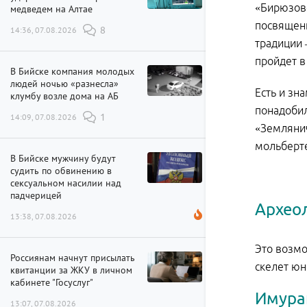
«Бирюзово
медведем на Алтае
посвященн
14:36, 07.08.2026
8
традиции 
пройдет в 
В Бийске компания молодых
людей ночью «разнесла»
Есть и зн
клумбу возле дома на АБ
понадобил
14:09, 07.08.2026
1
«Землянич
мольберте
В Бийске мужчину будут
судить по обвинению в
сексуальном насилии над
падчерицей
Архео
13:38, 07.08.2026
Это возмо
Россиянам начнут присылать
скелет юн
квитанции за ЖКУ в личном
кабинете "Госуслуг"
Имура
13:07, 07.08.2026