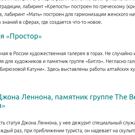
традиции, лабиринт «Крепость» построен по греческому (кри
в, лабиринт «Мать» построен для гармонизации женского на
 знаний в сферах, где создается что-то новое.
я «Простор»
ная в России художественная галерея в горах. Не случайно
я для художников и памятник группе «Битлз». Негласно га
Бирюзовой Катуни». Здесь выставлены работы алтайских ху
жона Леннона, памятник группе The B
а»
сть статуя Джона Леннона, у нее дежурит специальный служ
аждый раз, при приближении туриста, он надевает на скульп