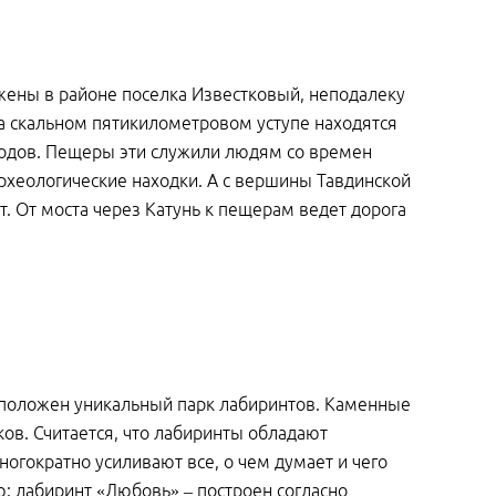
ожены в районе поселка Известковый, неподалеку
На скальном пятикилометровом уступе находятся
ходов. Пещеры эти служили людям со времен
археологические находки. А с вершины Тавдинской
т. От моста через Катунь к пещерам ведет дорога
асположен уникальный парк лабиринтов. Каменные
ов. Считается, что лабиринты обладают
гократно усиливают все, о чем думает и чего
: лабиринт «Любовь» – построен согласно