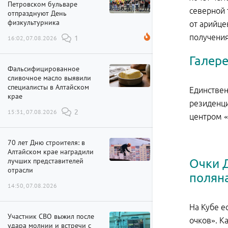
Петровском бульваре
северной 
отпразднуют День
физкультурника
от арийце
получения
16:02, 07.08.2026
1
Галере
Фальсифицированное
сливочное масло выявили
специалисты в Алтайском
Единствен
крае
резиденци
15:31, 07.08.2026
2
центром «
70 лет Дню строителя: в
Алтайском крае наградили
лучших представителей
Очки Д
отрасли
полян
14:50, 07.08.2026
На Кубе е
Участник СВО выжил после
очков». К
удара молнии и встречи с