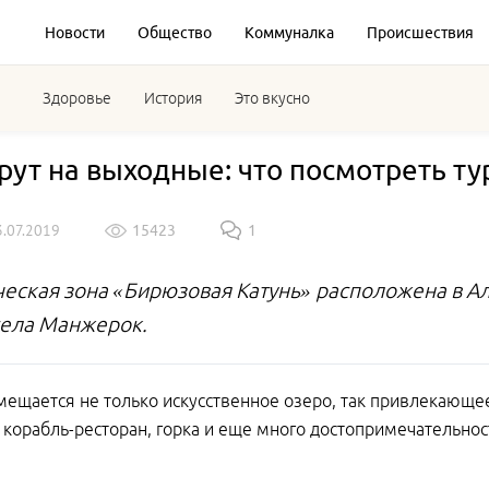
Новости
Общество
Коммуналка
Происшествия
Здоровье
История
Это вкусно
ут на выходные: что посмотреть ту
3.07.2019
15423
1
ческая зона «Бирюзовая Катунь» расположена в Ал
 села Манжерок.
мещается не только искусственное озеро, так привлекающе
 корабль-ресторан, горка и еще много достопримечательнос