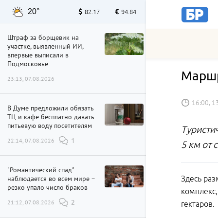
20°
82.17
94.84
Штраф за борщевик на
участке, выявленный ИИ,
впервые выписали в
Подмосковье
Маршр
23:13, 07.08.2026
16:00, 1
В Думе предложили обязать
ТЦ и кафе бесплатно давать
питьевую воду посетителям
Туристи
22:14, 07.08.2026
1
5 км от
"Романтический спад"
наблюдается во всем мире –
Здесь раз
резко упало число браков
комплекс,
21:12, 07.08.2026
2
гектаров.