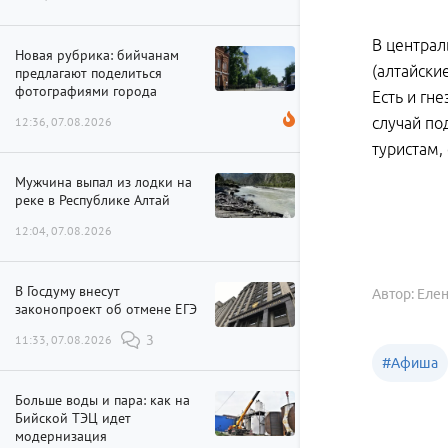
В централ
Новая рубрика: бийчанам
(алтайски
предлагают поделиться
фотографиями города
Есть и гн
12:36, 07.08.2026
случай по
туристам,
Мужчина выпал из лодки на
реке в Республике Алтай
12:04, 07.08.2026
В Госдуму внесут
Автор: Еле
законопроект об отмене ЕГЭ
11:33, 07.08.2026
3
#
Афиша
Больше воды и пара: как на
Бийской ТЭЦ идет
модернизация