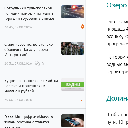
Озеро
Сотрудники транспортной
полиции помогли потушить
горящий грузовик в Бийске
Оно – сам
20:45, 07.08.2026
площадь 4
осенью, к
прогревае
Стало известно, во сколько
обошелся Западу проект
"Антироссия"
На террит
20:31, 07.08.2026
5
водные мо
территори
Будни: пенсионеры из Бийска
перевели мошенникам
миллион рублей
Долин
20:00, 07.08.2026
Чтобы пос
Глава Минцифры: «Макс» в
жизни россиян останется
пути, 10 
навсегда