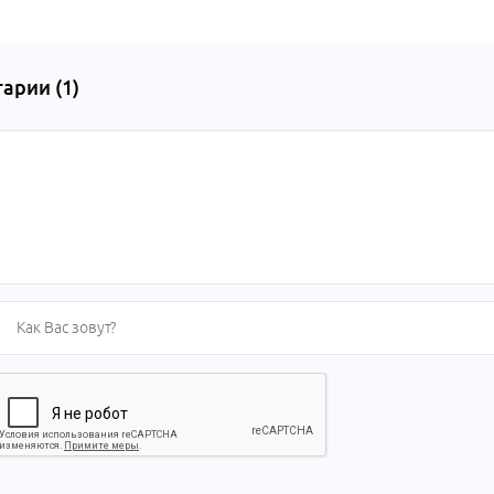
арии (
1
)