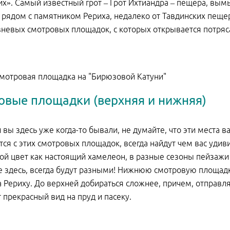
х». Самый известный грот – Грот Ихтиандра – пещера, вым
 рядом с памятником Рериха, недалеко от Тавдинских пеще
невых смотровых площадок, с которых открывается потря
мотровая площадка на "Бирюзовой Катуни"
овые площадки (верхняя и нижняя)
 вы здесь уже когда-то бывали, не думайте, что эти места
ся с этих смотровых площадок, всегда найдут чем вас удиви
ой цвет как настоящий хамелеон, в разные сезоны пейзаж
 здесь, всегда будут разными! Нижнюю смотровую площадк
 Рериху. До верхней добираться сложнее, причем, отправлят
 прекрасный вид на пруд и пасеку.