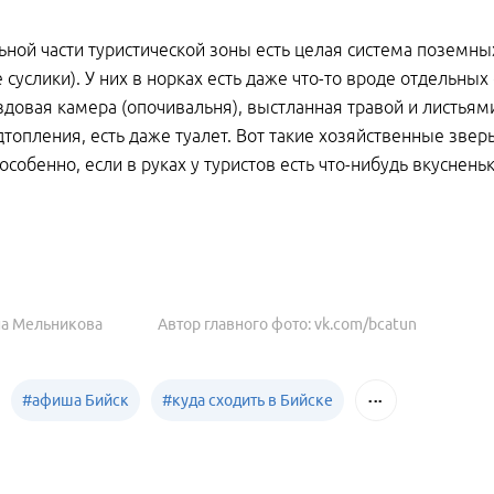
ьной части туристической зоны есть целая система поземны
е суслики). У них в норках есть даже что-то вроде отдельны
ездовая камера (опочивальня), выстланная травой и листьям
дтопления, есть даже туалет. Вот такие хозяйственные зве
 особенно, если в руках у туристов есть что-нибудь вкуснень
на Мельникова
Автор главного фото: vk.com/bcatun
#
афиша Бийск
#
куда сходить в Бийске