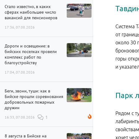
Стало известно, в каких
Тавди
сферах наибольшее число
вакансий для пенсионеров
Система Т
17:36, 07.08.2026
от границ
около 30 
Дороги и освещение: в
бронзовог
бийских поселках провели
комплекс работ по
горы откр
благоустройству
и указате
17:04, 07.08.2026
Беги, звони, туши: как в
Парк 
Бийске прошли соревнования
добровольных пожарных
дружин
Рядом с т
16:33, 07.08.2026
1
лабиринты
свойствам
8 августа в Бийске на
хочет чел