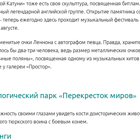
й Катуни» тоже есть своя скульптура, посвященная битла
ый легендарной английской группе. Открытие памятника со
– теперь ежегодно здесь проходит музыкальный фестиваль «Be
августе.
аменитые очки Леннона с автографом певца. Правда, храните
ось бы два-три человека, ведь размер металлических очков 1
ные поляны», посвященная одному из музыкальных хитов 
 у галереи «Простор».
логический парк «Перекресток миров»
жность своими глазами увидеть кости доисторических живо
ого тюркского воина с боевым конем.
нги