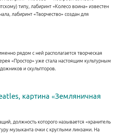
тскому) типу, лабиринт «Колесо воина» известен
чала, лабиринт «Творчество» создан для
 именно рядом с ней располагается творческая
лерея «Простор» уже стала настоящим культурным
дожников и скульпторов.
eatles, картина «Земляничная
ащий, должность которого называется «хранитель
туру музыканта очки с круглыми линзами. На