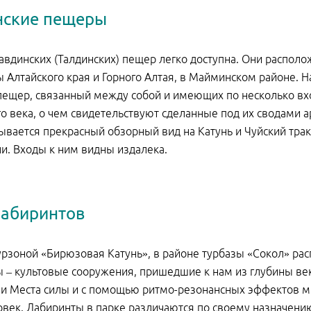
нские пещеры
авдинских (Талдинских) пещер легко доступна. Они распол
ы Алтайского края и Горного Алтая, в Майминском районе. 
пещер, связанный между собой и имеющих по несколько в
о века, о чем свидетельствуют сделанные под их сводами 
ывается прекрасный обзорный вид на Катунь и Чуйский трак
ли. Входы к ним видны издалека.
лабиринтов
урзоной «Бирюзовая Катунь», в районе турбазы «Сокол» р
 – культовые сооружения, пришедшие к нам из глубины век
и Места силы и с помощью ритмо-резонансных эффектов мно
овек. Лабиринты в парке различаются по своему назначению