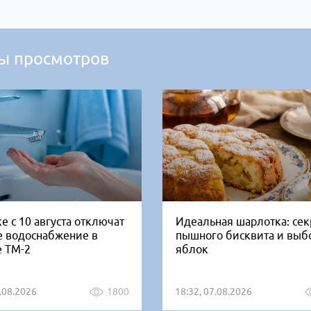
ы просмотров
е с 10 августа отключат
Идеальная шарлотка: се
е водоснабжение в
пышного бисквита и выб
е ТМ-2
яблок
5.08.2026
1800
18:32, 07.08.2026