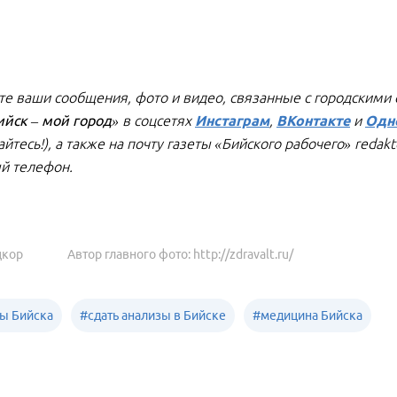
е ваши сообщения, фото и видео, связанные с городскими
ийск – мой город»
в соцсетях
Инстаграм
,
ВКонтакте
и
Одн
йтесь!), а также на почту газеты «Бийского рабочего» redak
й телефон.
цкор
Автор главного фото: http://zdravalt.ru/
ы Бийска
#
сдать анализы в Бийске
#
медицина Бийска