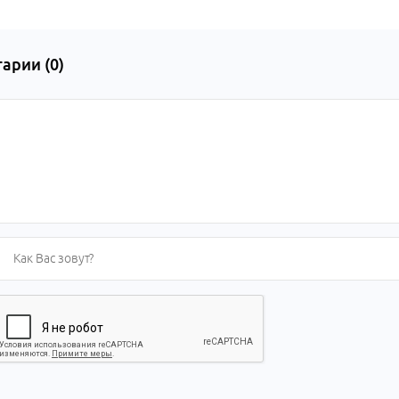
арии (
0
)