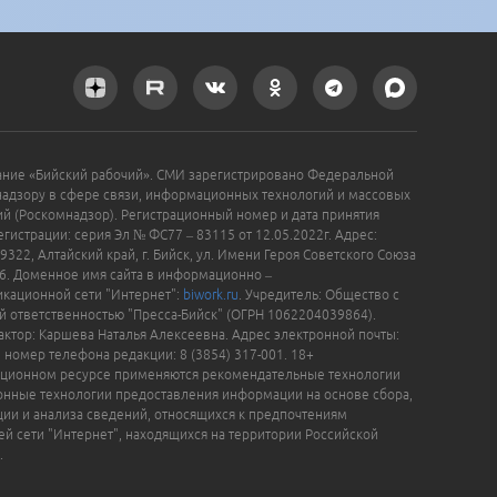
ание «Бийский рабочий». СМИ зарегистрировано Федеральной
надзору в сфере связи, информационных технологий и массовых
й (Роскомнадзор). Регистрационный номер и дата принятия
гистрации: серия Эл № ФС77 – 83115 от 12.05.2022г. Адрес:
9322, Алтайский край, г. Бийск, ул. Имени Героя Советского Союза
16. Доменное имя сайта в информационно –
кационной сети "Интернет":
biwork.ru
. Учредитель: Общество с
й ответственностью "Пресса-Бийск" (ОГРН 1062204039864).
актор: Каршева Наталья Алексеевна. Адрес электронной почты:
, номер телефона редакции: 8 (3854) 317-001. 18+
ционном ресурсе применяются рекомендательные технологии
нные технологии предоставления информации на основе сбора,
ции и анализа сведений, относящихся к предпочтениям
ей сети "Интернет", находящихся на территории Российской
.