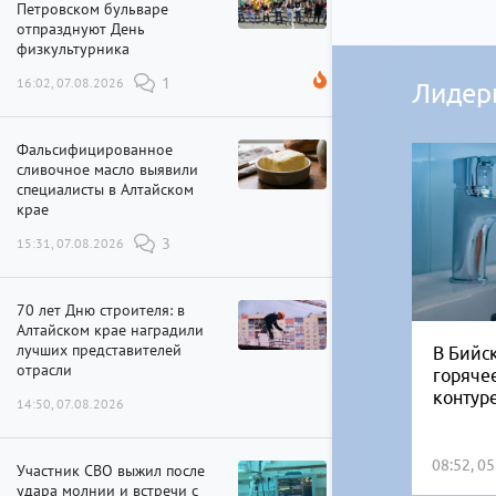
Петровском бульваре
отпразднуют День
физкультурника
16:02, 07.08.2026
1
Лидер
Фальсифицированное
сливочное масло выявили
специалисты в Алтайском
крае
15:31, 07.08.2026
3
70 лет Дню строителя: в
Алтайском крае наградили
лучших представителей
В Бийск
отрасли
горяче
контур
14:50, 07.08.2026
08:52, 0
Участник СВО выжил после
удара молнии и встречи с