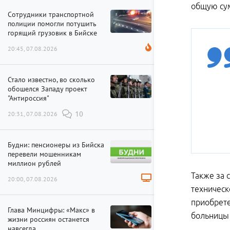
общую сум
Сотрудники транспортной
полиции помогли потушить
горящий грузовик в Бийске
20:45, 07.08.2026
Стало известно, во сколько
обошелся Западу проект
"Антироссия"
20:31, 07.08.2026
10
Будни: пенсионеры из Бийска
перевели мошенникам
миллион рублей
Также за 
20:00, 07.08.2026
техническ
приобрете
Глава Минцифры: «Макс» в
больницы 
жизни россиян останется
навсегда