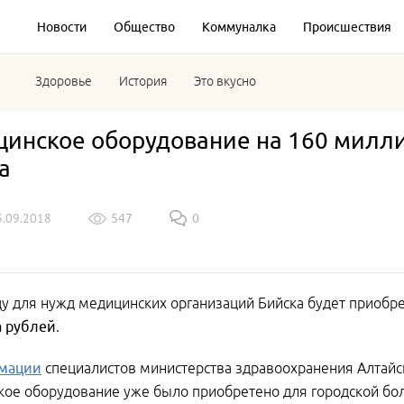
Новости
Общество
Коммуналка
Происшествия
Здоровье
История
Это вкусно
инское оборудование на 160 милли
а
3.09.2018
547
0
ду для нужд медицинских организаций Бийска будет приоб
 рублей
.
мации
специалистов министерства здравоохранения Алтайск
ое оборудование уже было приобретено для городской бол