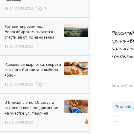
19:34, 07.08.2026
4
Жители деревни под
Новосибирском пытаются
Присылайт
спасти ее от исчезновения
группу
«Б
19:03, 07.08.2026
подписыва
контактны
Идеальная шарлотка: секреты
пышного бисквита и выбора
яблок
18:32, 07.08.2026
1
Автор: Спе
В Бийске с 8 по 10 августа
#
Больниц
закроют сквозное движение
на участке ул. Мерлина
18:01, 07.08.2026