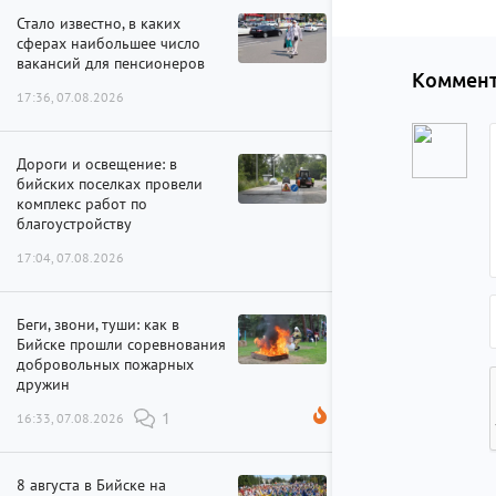
Стало известно, в каких
сферах наибольшее число
вакансий для пенсионеров
Коммент
17:36, 07.08.2026
Дороги и освещение: в
бийских поселках провели
комплекс работ по
благоустройству
17:04, 07.08.2026
Беги, звони, туши: как в
Бийске прошли соревнования
добровольных пожарных
дружин
16:33, 07.08.2026
1
8 августа в Бийске на