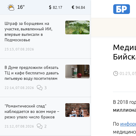
16°
82.17
94.84
Штраф за борщевик на
участке, выявленный ИИ,
впервые выписали в
Подмосковье
Медиц
23:13, 07.08.2026
Бийск
В Думе предложили обязать
ТЦ и кафе бесплатно давать
01:23, 0
питьевую воду посетителям
22:14, 07.08.2026
3
В 2018 го
"Романтический спад"
миллиона
наблюдается во всем мире –
резко упало число браков
По
инфор
21:12, 07.08.2026
2
медицинск