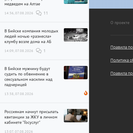
медведем на Алтае
14:36, 07.08.2026
11
О проекте
В Бийске компания молодых
людей ночью «разнесла»
клумбу возле дома на АБ
Правила по
14:09, 07.08.2026
1
Политика о
В Бийске мужчину будут
Правила пр
судить по обвинению в
сексуальном насилии над
падчерицей
13:38, 07.08.2026
Россиянам начнут присылать
квитанции за ЖКУ в личном
кабинете "Госуслуг"
13:07, 07.08.2026