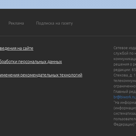
Реклама
Подписка на газету
ведения на сайте
Сетевое изд
службой по 
коммуникаци
бработки персональных данных
решения о ре
редакции: 65
именения рекомендательных технологий
Спекова, д. 
телекоммуни
ограниченно
Главный ред
br@biwork.ru
"На информа
(информацио
систематиза
пользовател
Федерации)"