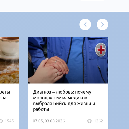
креты
Диагноз – любовь: почему
Би
ора
молодая семья медиков
от
выбрала Бийск для жизни и
дн
работы
1545
07:05, 03.08.2026
1262
12: