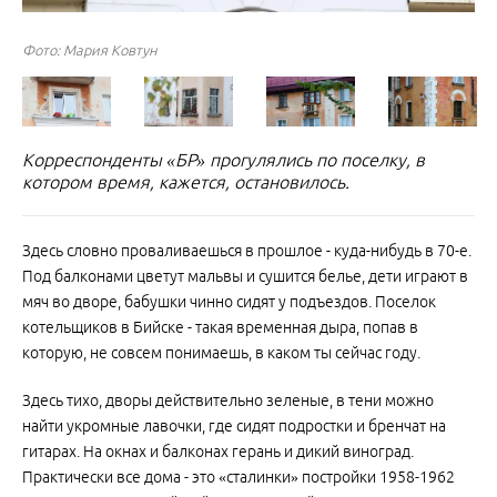
Фото: Мария Ковтун
Фото: Мария Ковтун
Фото: Мария Ковтун
Фото: Мария Ковтун
Фото: Мария Ковтун
Фото: Мария Ковтун
Фото: Мария Ковтун
Фото: Мария Ковтун
Фото: Мария Ковтун
Фото: Мария Ковтун
Фото: Мария Ковтун
Фото: Мария Ковтун
Фото: Мария Ковтун
Корреспонденты «БР» прогулялись по поселку, в
котором время, кажется, остановилось.
Здесь словно проваливаешься в прошлое - куда-нибудь в 70-е.
Под балконами цветут мальвы и сушится белье, дети играют в
мяч во дворе, бабушки чинно сидят у подъездов. Поселок
котельщиков в Бийске - такая временная дыра, попав в
которую, не совсем понимаешь, в каком ты сейчас году.
Здесь тихо, дворы действительно зеленые, в тени можно
найти укромные лавочки, где сидят подростки и бренчат на
гитарах. На окнах и балконах герань и дикий виноград.
Практически все дома - это «сталинки» постройки 1958-1962