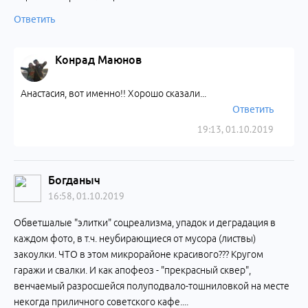
Ответить
Конрад Маюнов
Анастасия, вот именно!! Хорошо сказали...
Ответить
19:13, 01.10.2019
Богданыч
16:58, 01.10.2019
Обветшалые "элитки" соцреализма, упадок и деградация в
каждом фото, в т.ч. неубирающиеся от мусора (листвы)
закоулки. ЧТО в этом микрорайоне красивого??? Кругом
гаражи и свалки. И как апофеоз - "прекрасный сквер",
венчаемый разросшейся полуподвало-тошниловкой на месте
некогда приличного советского кафе....