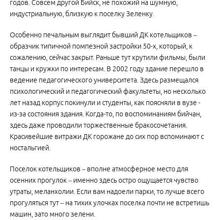
годов. Совсем другой Бийск, не похожий на шумную,
индустриальную, близкую к поселку Зеленку.
Особенно печальным выглядит бывший ДК котельщиков –
образчик типичной помпезной застройки 50-х, который, к
сожалению, сейчас закрыт. Раньше тут крутили фильмы, были
танцы и кружки по интересам. В 2002 году здание перешло в
ведение педагогического университета. Здесь размещался
психологический и педагогический факультеты, но несколько
лет назад корпус покинули и студенты, как поясняли в вузе -
из-за состояния здания. Когда-то, по воспоминаниям бийчан,
здесь даже проводили торжественные бракосочетания.
Красивейшие витражи ДК горожане до сих пор вспоминают с
ностальгией.
Поселок котельщиков – вполне атмосферное место для
осенних прогулок – именно здесь остро ощущается чувство
утраты, меланхолии. Если вам надоели парки, то лучше всего
прогуляться тут – на тихих улочках поселка почти не встретишь
машин, зато много зелени.