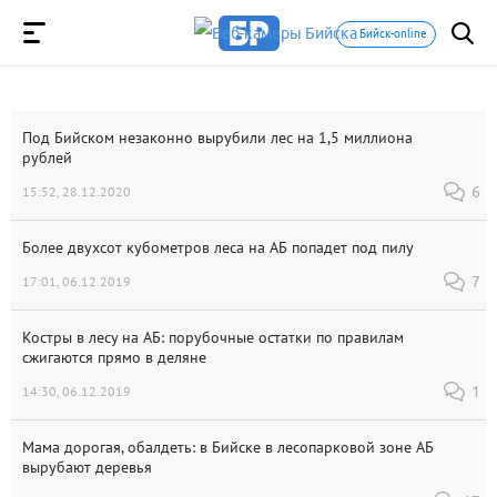
Бийск-online
Под Бийском незаконно вырубили лес на 1,5 миллиона
рублей
15:52, 28.12.2020
6
Более двухсот кубометров леса на АБ попадет под пилу
17:01, 06.12.2019
7
Костры в лесу на АБ: порубочные остатки по правилам
сжигаются прямо в деляне
14:30, 06.12.2019
1
Мама дорогая, обалдеть: в Бийске в лесопарковой зоне АБ
вырубают деревья