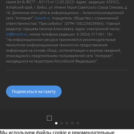
серия Эл № ФС77 – 83115 от 12.05.2022г. Адрес: редакции: 659322,
Алтайский край, г. Бийск, ул. Имени Героя Советского Союза Спекова, д.
16. Доменное имя сайта в информационно – телекоммуникационной
сети "Интернет":
biwork.ru
. Учредитель: Общество с ограниченной
ответственностью "Пресса-Бийск" (ОГРН 1062204039864). Главный
редактор: Каршева Наталья Алексеевна. Адрес электронной почты:
br@biwork.ru
, номер телефона редакции: 8 (3854) 317-001. 18+
"На информационном ресурсе применяются рекомендательные
технологии (информационные технологии предоставления
информации на основе сбора, систематизации и анализа сведений,
относящихся к предпочтениям пользователей сети "Интернет",
находящихся на территории Российской Федерации)".
Подписаться на газету
Мы используем файлы cookie и рекомендательные