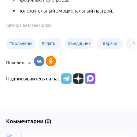
положительный эмоциональный настрой.
Автор: Светлана Скляр
#
Больницы
#
сдать
#
медицина
#
врачи
#
Бийска
анализы
Бийска
Бийска
Б
Поделиться:
в
Подписывайтесь на нас
Бийске
Комментарии (
0
)