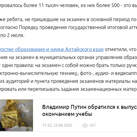
ировалось более 11 тысяч человек, из них более 500 - это 
кже ребята, не пришедшие на экзамен в основной период 
согласно Порядку проведения государственной итоговой атт
 по 2 июля.
рстве образования и науки Алтайского края
отметили, что
ия на экзамен в муниципальных органах управления образ
 одни правила: на экзамен с собой можно брать только ручк
ектронно-вычислительную технику, фото-, аудио- и видеоап
из аудиторий и пункта проведения экзаменов материалы н
ровать или переписывать задания экзаменационных матер
Владимир Путин обратился к выпус
окончанием учебы
11:25, 25.06.2022
687