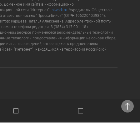
16. Доменное имя сайта в информационно –
кационной сети "Интернет":
biwork.ru
. Учредитель: Общество с
й ответственностью "Пресса-Бийск" (ОГРН 1062204039864).
актор: Каршева Наталья Алексеевна. Адрес электронной почты:
, номер телефона редакции: 8 (3854) 317-001. 18+
ционном ресурсе применяются рекомендательные технологии
нные технологии предоставления информации на основе сбора,
ции и анализа сведений, относящихся к предпочтениям
ей сети "Интернет", находящихся на территории Российской
.
отки персональных данных