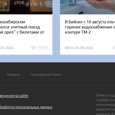
восибирском
В Бийске с 10 августа от
вился элитный поезд
горячее водоснабжение 
ой орел" с билетами от
контуре ТМ-2
1.07.2026
15379
08:52, 05.08.2026
Реклама
Подписка на газету
ведения на сайте
Сетевое изд
службой по 
коммуникаци
бработки персональных данных
решения о ре
редакции: 65