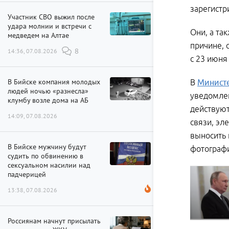
зарегистр
Участник СВО выжил после
удара молнии и встречи с
Они, а та
медведем на Алтае
причине, 
14:36, 07.08.2026
8
с 23 июня
В Бийске компания молодых
В
Министе
людей ночью «разнесла»
уведомлен
клумбу возле дома на АБ
действуют
14:09, 07.08.2026
связи, эл
выносить 
В Бийске мужчину будут
фотографи
судить по обвинению в
сексуальном насилии над
падчерицей
13:38, 07.08.2026
Россиянам начнут присылать