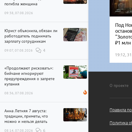
погибла женщина
09:38, 07.08.2026
Под Но
Юрист объяснила, обязан ли
остано
работодатель поднимать
"Золот
зарплату сотрудникам
₽1 млн
09:07, 07.08.2026
4
19:12, 3
«Продолжают рисковать»:
бийчане игнорируют
предупреждения о запрете
купания
О проекте
08:36, 07.08.2026
Правила по
Анна Летняя 7 августа:
традиции, приметы, что
можно и нельзя делать
Политика о
08:14, 07.08.2026
6