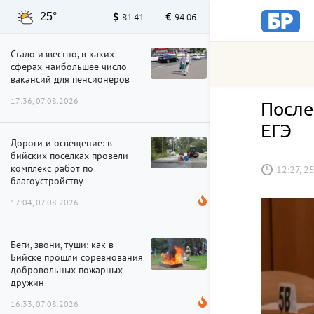
25°
81.41
94.06
Стало известно, в каких
сферах наибольшее число
вакансий для пенсионеров
17:36, 07.08.2026
После
ЕГЭ
Дороги и освещение: в
бийских поселках провели
комплекс работ по
12:27, 2
благоустройству
17:04, 07.08.2026
Беги, звони, туши: как в
Бийске прошли соревнования
добровольных пожарных
дружин
16:33, 07.08.2026