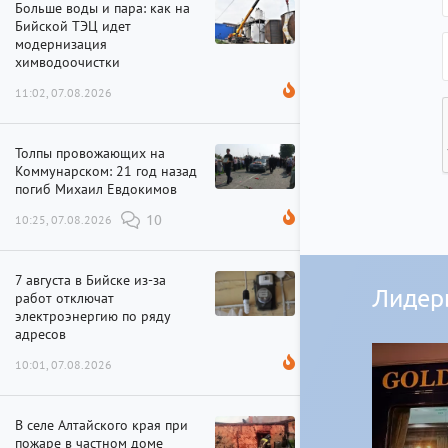
Больше воды и пара: как на
Бийской ТЭЦ идет
модернизация
химводоочистки
11:02, 07.08.2026
Толпы провожающих на
Коммунарском: 21 год назад
погиб Михаил Евдокимов
10:25, 07.08.2026
10
7 августа в Бийске из-за
Лидер
работ отключат
электроэнергию по ряду
адресов
10:01, 07.08.2026
В селе Алтайского края при
пожаре в частном доме