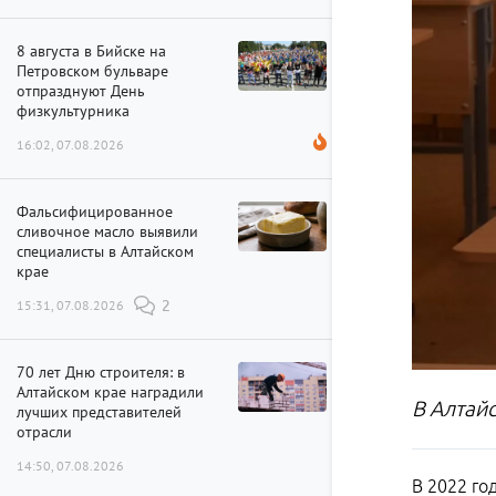
8 августа в Бийске на
Петровском бульваре
отпразднуют День
физкультурника
16:02, 07.08.2026
Фальсифицированное
сливочное масло выявили
специалисты в Алтайском
крае
15:31, 07.08.2026
2
70 лет Дню строителя: в
Алтайском крае наградили
В Алтай
лучших представителей
отрасли
14:50, 07.08.2026
В 2022 го