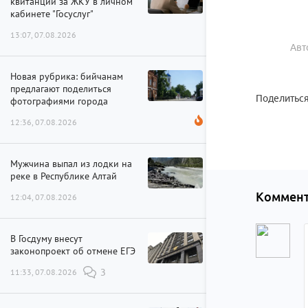
квитанции за ЖКУ в личном
кабинете "Госуслуг"
13:07, 07.08.2026
Авт
Новая рубрика: бийчанам
предлагают поделиться
Поделиться
фотографиями города
12:36, 07.08.2026
Мужчина выпал из лодки на
реке в Республике Алтай
Коммент
12:04, 07.08.2026
В Госдуму внесут
законопроект об отмене ЕГЭ
11:33, 07.08.2026
3