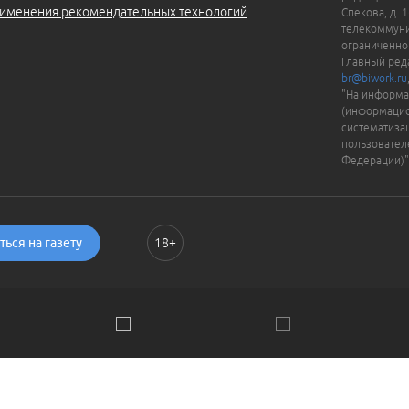
именения рекомендательных технологий
Спекова, д. 
телекоммуни
ограниченно
Главный ред
br@biwork.ru
"На информа
(информацио
систематиза
пользовател
Федерации)"
ься на газету
18+
ии. Пользуясь сайтом, вы соглашаетесь с
Политикой обраб