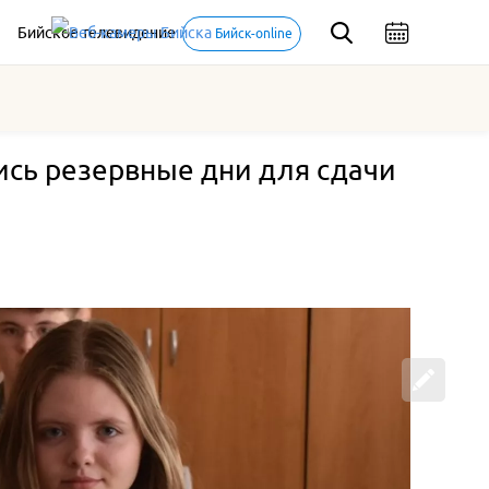
Бийское телевидение
Бийск-online
ись резервные дни для сдачи