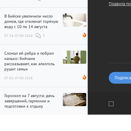
Правила пр
В Бийске увеличили число
домов, где отключат горячую
воду с 10 по 14 августа
07:34, 07.08.2026
1
Сломал ей ребра и побрил
налысо: бийчане
рассказывают, как алкоголь
рушит семьи
Подписат
07:05, 07.08.2026
Гороскоп на 7 августа: день
завершений, гармонии и
подготовки к отдыху
06:37, 07.08.2026
3
Мы используем файлы cookie и рекомендательные технолог