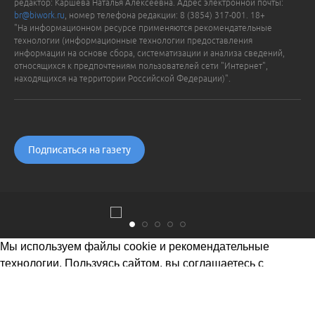
редактор: Каршева Наталья Алексеевна. Адрес электронной почты:
br@biwork.ru
, номер телефона редакции: 8 (3854) 317-001. 18+
"На информационном ресурсе применяются рекомендательные
технологии (информационные технологии предоставления
информации на основе сбора, систематизации и анализа сведений,
относящихся к предпочтениям пользователей сети "Интернет",
находящихся на территории Российской Федерации)".
Подписаться на газету
Мы используем файлы cookie и рекомендательные
технологии. Пользуясь сайтом, вы соглашаетесь с
Политикой обработки персональных данных
Понятно