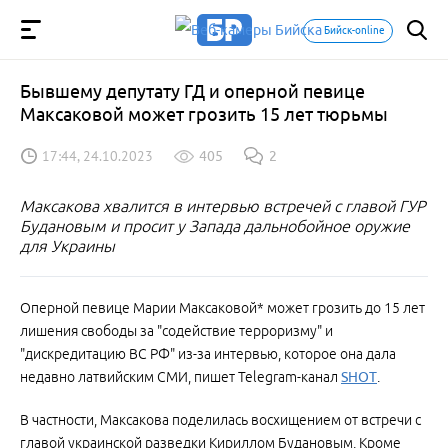
Бийск-online
Бывшему депутату ГД и оперной певице
Максаковой может грозить 15 лет тюрьмы
17:44, 24.10.2023
405
2
Максакова хвалится в интервью встречей с главой ГУР
Будановым и просит у Запада дальнобойное оружие
для Украины
Оперной певице Марии Максаковой* может грозить до 15 лет
лишения свободы за "содействие терроризму" и
"дискредитацию ВС РФ" из-за интервью, которое она дала
недавно латвийским СМИ, пишет Telegram-канал
SHOT
.
В частности, Максакова поделилась восхищением от встречи с
главой украинской разведки Кириллом Будановым. Кроме