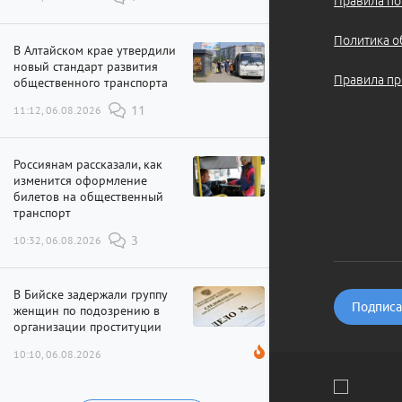
Правила по
Политика о
В Алтайском крае утвердили
новый стандарт развития
Правила пр
общественного транспорта
11:12, 06.08.2026
11
Россиянам рассказали, как
изменится оформление
билетов на общественный
транспорт
10:32, 06.08.2026
3
В Бийске задержали группу
Подписат
женщин по подозрению в
организации проституции
10:10, 06.08.2026