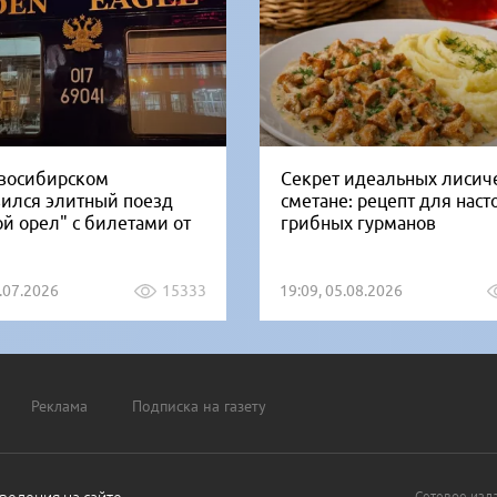
восибирском
Секрет идеальных лисич
вился элитный поезд
сметане: рецепт для нас
ой орел" с билетами от
грибных гурманов
1.07.2026
15333
19:09, 05.08.2026
Реклама
Подписка на газету
Сетевое изд