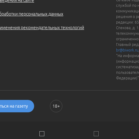
ведения на сайте
службой по 
коммуникаци
бработки персональных данных
решения о ре
редакции: 65
именения рекомендательных технологий
Спекова, д. 
телекоммуни
ограниченно
Главный ред
br@biwork.ru
"На информа
(информацио
систематиза
пользовател
Федерации)"
ься на газету
18+