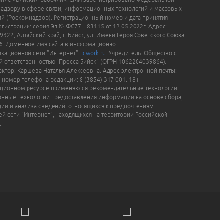
надзору в сфере связи, информационных технологий и массовых
й (Роскомнадзор). Регистрационный номер и дата принятия
гистрации: серия Эл № ФС77 – 83115 от 12.05.2022г. Адрес:
9322, Алтайский край, г. Бийск, ул. Имени Героя Советского Союза
16. Доменное имя сайта в информационно –
кационной сети "Интернет":
biwork.ru
. Учредитель: Общество с
й ответственностью "Пресса-Бийск" (ОГРН 1062204039864).
актор: Каршева Наталья Алексеевна. Адрес электронной почты:
, номер телефона редакции: 8 (3854) 317-001. 18+
ционном ресурсе применяются рекомендательные технологии
нные технологии предоставления информации на основе сбора,
ции и анализа сведений, относящихся к предпочтениям
ей сети "Интернет", находящихся на территории Российской
.