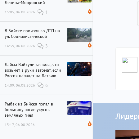
Ленина-Мопровский
15:05, 06.08.2026
1
В Бийске произошло ДТП на
ул. Социалистической
14:39, 06.08.2026
3
Лайма Вайкуле заявила, что
возьмет в руки автомат, если
Россия нападет на Латвию
14:09, 06.08.2026
6
Рыбак из Бийска попал в
больницу после укусов
Лидер
земляных пчел
13:17, 06.08.2026