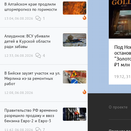
В Алтайском крае продлили
штормпрогноз по горимости
13:04, 06.08.2026
1
Алаудинов: ВСУ убивали
детей в Курской области
ради забавы
Под Но
остано
12:33, 06.08.2026
4
"Золот
₽1 млн
В Бийске заузят участок на ул.
19:12, 3
Мерлина из-за ремонтных
работ
12:08, 06.08.2026
О проекте
Правительство РФ временно
разрешило продажу и ввоз
бензина Евро-2 и Евро-3
11:42, 06.08.2026
7