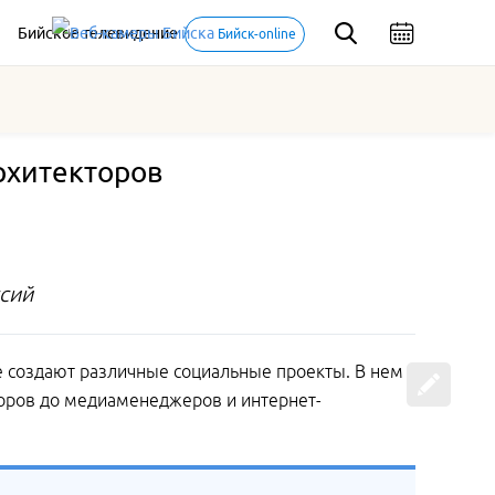
Бийское телевидение
Бийск-online
рхитекторов
ссий
е создают различные социальные проекты. В нем
аторов до медиаменеджеров и интернет-