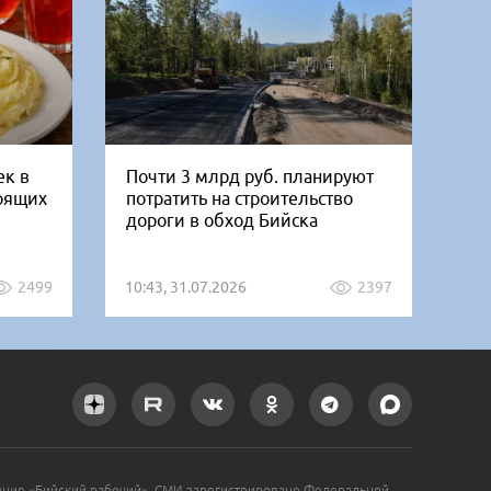
ек в
Почти 3 млрд руб. планируют
В 
тоящих
потратить на строительство
го
дороги в обход Бийска
ко
2499
10:43, 31.07.2026
2397
08:
ание «Бийский рабочий». СМИ зарегистрировано Федеральной