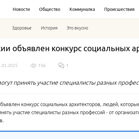
Новости
Общество
Коммуналка
Происшествия
Здоровье
История
Это вкусно
сии объявлен конкурс социальных а
1.01.2025
156
1
могут принять участие специалисты разных профе
объявлен конкурс социальных архитекторов, людей, которы
инять участие специалисты разных профессий - от организ
в.