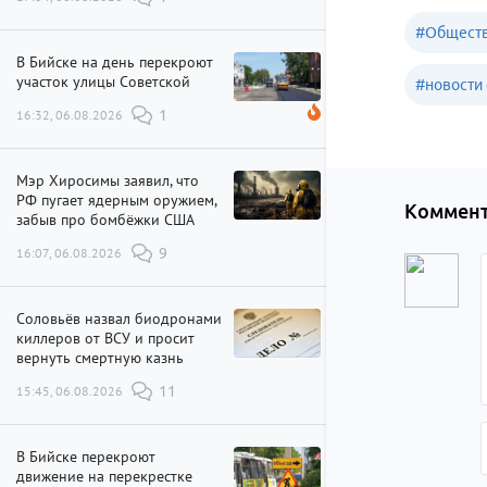
#
Обществ
В Бийске на день перекроют
участок улицы Советской
#
новости 
16:32, 06.08.2026
1
Мэр Хиросимы заявил, что
РФ пугает ядерным оружием,
Коммент
забыв про бомбёжки США
16:07, 06.08.2026
9
Соловьёв назвал биодронами
киллеров от ВСУ и просит
вернуть смертную казнь
15:45, 06.08.2026
11
В Бийске перекроют
движение на перекрестке