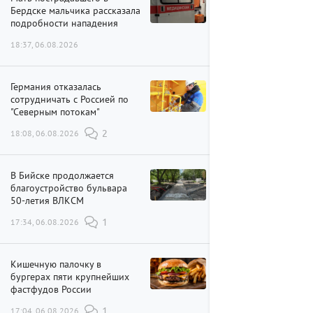
Бердске мальчика рассказала
подробности нападения
18:37, 06.08.2026
Германия отказалась
сотрудничать с Россией по
"Северным потокам"
18:08, 06.08.2026
2
В Бийске продолжается
благоустройство бульвара
50-летия ВЛКСМ
17:34, 06.08.2026
1
Кишечную палочку в
бургерах пяти крупнейших
фастфудов России
17:04, 06.08.2026
1