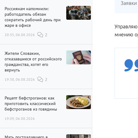
Заявки
Россиянам напомнили:
работодатель обязан
сократить рабочий день при
жаре в офисе
Управляющ
мнению ор
20:35, 06.08.2026
2
Жители Словакии,
отказавшиеся от российского
гражданства, хотят его
вернуть
19:38, 06.08.2026
2
Рецепт бефстроганов: как
приготовить классический
бефстроганов из говядины
19:09, 06.08.2026
Мать пострадавшего в