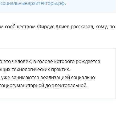
е
социальныеархитекторы.рф
.
 сообществом Фирдус Алиев рассказал, кому, по
о это человек, в голове которого рождается
ущих технологических практик.
е уже занимаются реализацией социально
социогуманитарной до электоральной.