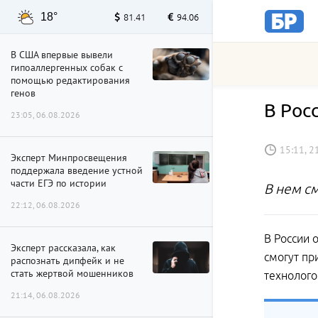
18°
81.41
94.06
В США впервые вывели
гипоаллергенных собак с
помощью редактирования
генов
В Рос
23:05, 06.08.2026
15:11, 2
Эксперт Минпросвещения
поддержала введение устной
части ЕГЭ по истории
В нем с
22:12, 06.08.2026
В России 
Эксперт рассказала, как
смогут пр
распознать дипфейк и не
стать жертвой мошенников
технолого
21:14, 06.08.2026