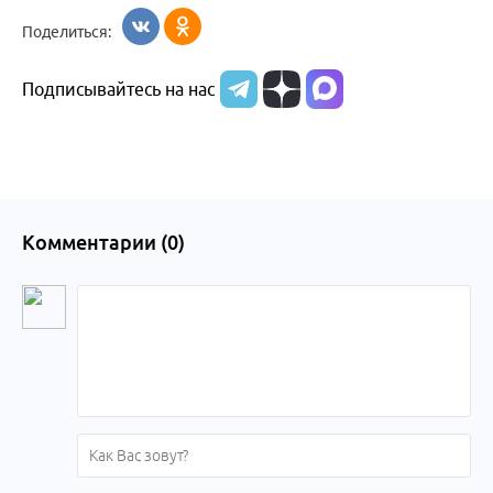
Бийск
образования
жизни
об армии
Поделиться:
Бийска и
Подписывайтесь на нас
Алтайского
края
Комментарии (
0
)