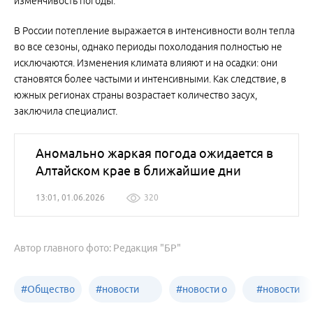
изменчивость погоды.
В России потепление выражается в интенсивности волн тепла
во все сезоны, однако периоды похолодания полностью не
исключаются. Изменения климата влияют и на осадки: они
становятся более частыми и интенсивными. Как следствие, в
южных регионах страны возрастает количество засух,
заключила специалист.
Аномально жаркая погода ожидается в
Алтайском крае в ближайшие дни
13:01, 01.06.2026
320
Автор главного фото: Редакция "БР"
#
Общество
#
новости
#
новости о
#
новости