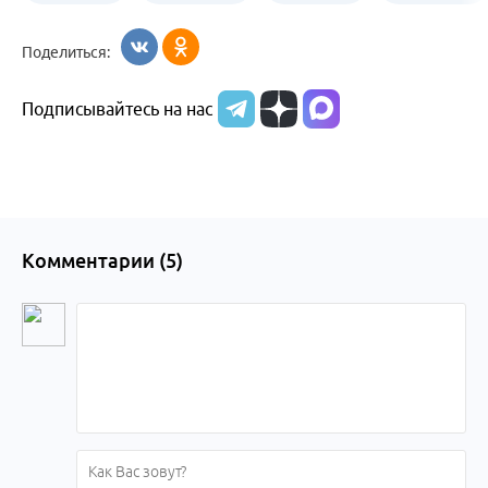
Бийск
образования
жизни
об армии
Поделиться:
Бийска и
Подписывайтесь на нас
Алтайского
края
Комментарии (
5
)