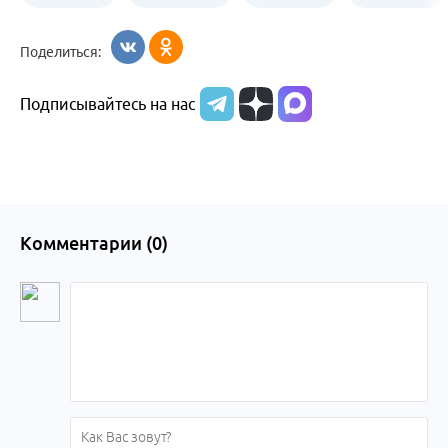
Бийск
образования
жизни
об армии
Поделиться:
Бийска и
Подписывайтесь на нас
Алтайского
края
Комментарии (
0
)