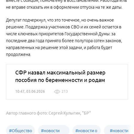
вместе с бойцом, помочь ему в восстановлении. Работодатель
не вправе отказать им в оформлении отпуска на те же даты.
Депутат подчеркнул, что это точечное, но очень важное
решение. Поддержка участников СВО и их семей остается в
числе ключевых приоритетов Государственной Думы: за
последние два года принято более полутора сотен законов,
направленных на решение этой задачи, и работа будет
продолжена.
СФР назвал максимальный размер
пособия по беременности и родам
10:47, 03.06.2026
213
Автор главного фото: Сергей Кулыгин, "БР"
#
Общество
#
новости
#
новости о
#
новости