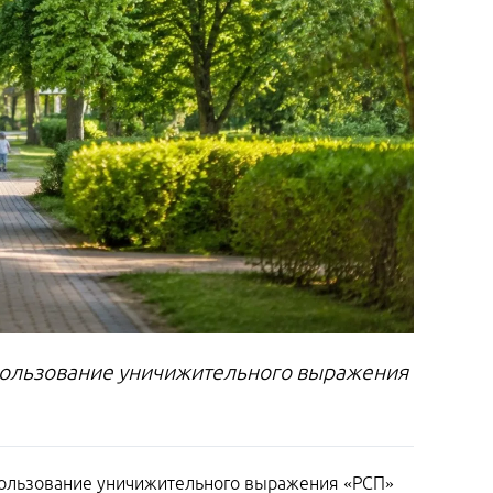
спользование уничижительного выражения
спользование уничижительного выражения «РСП»