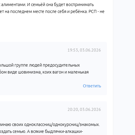
о с алиментами. И семьёй она будет воспринимать
ет на последнем месте после себя и ребёнка. РСП - не
19:53, 03.06.2026
ольшой группе людей предосудительных
юбом виде шовинизма, коих вагон и маленькая
Ответить
20:20, 03.06.2026
оминаю своих одноклассниц/однокурсниц/знакомых.
создать семью. А всякие быдлячки-алкашки-