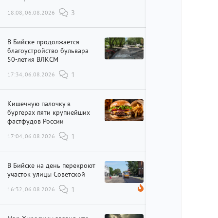
18:08, 06.08.2026
3
В Бийске продолжается
благоустройство бульвара
50-летия ВЛКСМ
17:34, 06.08.2026
1
Кишечную палочку в
бургерах пяти крупнейших
фастфудов России
17:04, 06.08.2026
1
В Бийске на день перекроют
участок улицы Советской
16:32, 06.08.2026
1