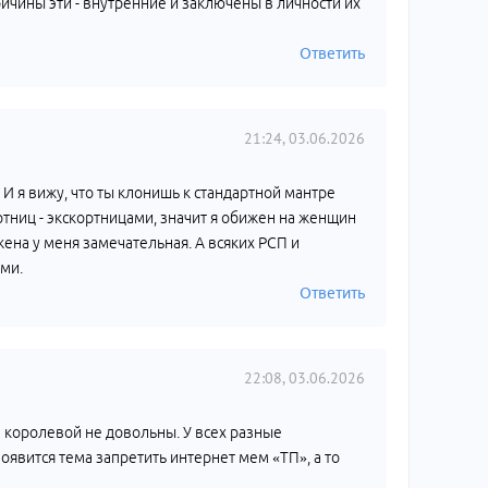
ричины эти - внутренние и заключены в личности их
Ответить
21:24, 03.06.2026
. И я вижу, что ты клонишь к стандартной мантре
тниц - экскортницами, значит я обижен на женщин
 жена у меня замечательная. А всяких РСП и
ми.
Ответить
22:08, 03.06.2026
 королевой не довольны. У всех разные
оявится тема запретить интернет мем «ТП», а то