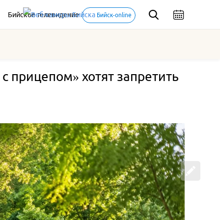
Бийское телевидение
Бийск-online
с прицепом» хотят запретить