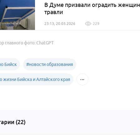
В Думе призвали оградить женщин,
травли
23:13, 20.03.2026
229
ор главного фото: ChatGPT
о Бийск
#
новости образования
о жизни Бийска и Алтайского края
арии (
22
)