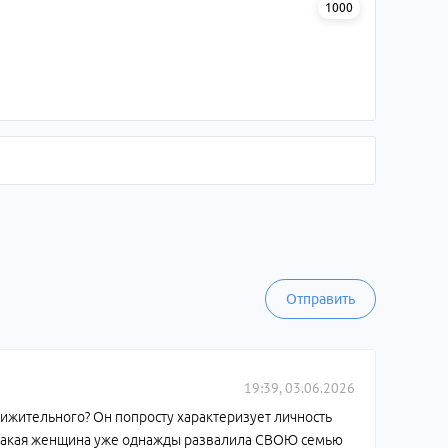
1000
Отправить
19:39, 03.06.2026
ичижительного? Он попросту характеризует личность
ы. Такая женщина уже однажды развалила СВОЮ семью