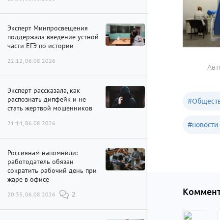
Эксперт Минпросвещения
поддержала введение устной
части ЕГЭ по истории
22:12, 06.08.2026
Авт
Эксперт рассказала, как
распознать дипфейк и не
#
Обществ
стать жертвой мошенников
21:14, 06.08.2026
#
новости 
Россиянам напомнили:
работодатель обязан
сократить рабочий день при
жаре в офисе
Коммент
20:35, 06.08.2026
2