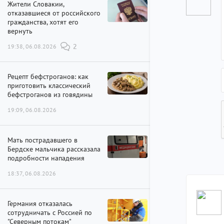
Жители Словакии,
отказавшиеся от российского
гражданства, хотят его
вернуть
19:38, 06.08.2026
2
Рецепт бефстроганов: как
приготовить классический
бефстроганов из говядины
19:09, 06.08.2026
Мать пострадавшего в
Бердске мальчика рассказала
подробности нападения
18:37, 06.08.2026
Германия отказалась
сотрудничать с Россией по
"Северным потокам"