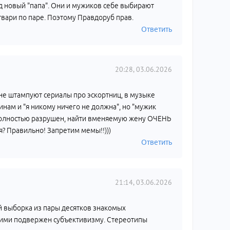
од новый "папа". Они и мужиков себе выбирают
твари по паре. Поэтому Правдоруб прав.
Ответить
20:28, 03.06.2026
ане штампуют сериалы про эскортниц, в музыке
нам и "я никому ничего не должна", но "мужик
и полностью разрушен, найти вменяемую жену ОЧЕНЬ
ся? Правильно! Запретим мемы!!)))
Ответить
21:14, 03.06.2026
й выборка из пары десятков знакомых
ними подвержен субъективизму. Стереотипы