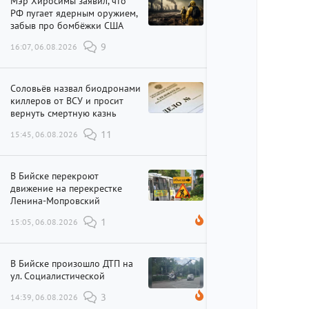
Мэр Хиросимы заявил, что
РФ пугает ядерным оружием,
забыв про бомбёжки США
16:07, 06.08.2026
9
Соловьёв назвал биодронами
киллеров от ВСУ и просит
вернуть смертную казнь
15:45, 06.08.2026
11
В Бийске перекроют
движение на перекрестке
Ленина-Мопровский
15:05, 06.08.2026
1
В Бийске произошло ДТП на
ул. Социалистической
14:39, 06.08.2026
3