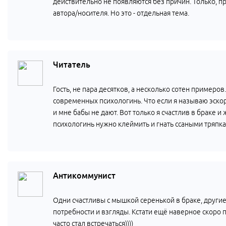
действительно не появляются без причин. Только, п
автора/носителя. Но это - отдельная тема.
Читатель
Гость, не пара десятков, а несколько сотен примеров
современных психологинь. Что если я называю эскор
и мне бабы не дают. Вот только я счастлив в браке и
психологинь нужно клеймить и гнать ссаными тряпка
Антикоммунист
Одни счастливы с мышкой серенькой в браке, другие
потребности и взгляды. Кстати ещё наверное скоро п
часто стал встречаться))))