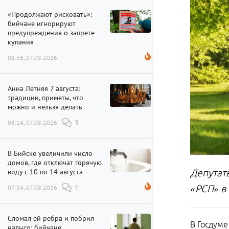
«Продолжают рисковать»:
бийчане игнорируют
предупреждения о запрете
купания
08:36, 07.08.2026
Анна Летняя 7 августа:
традиции, приметы, что
можно и нельзя делать
08:14, 07.08.2026
3
В Бийске увеличили число
домов, где отключат горячую
воду с 10 по 14 августа
Депутат
«РСП» в
07:34, 07.08.2026
1
Сломал ей ребра и побрил
В Госдуме
налысо: бийчане