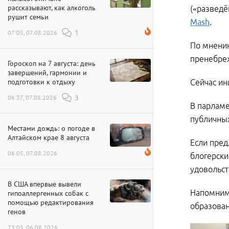
рассказывают, как алкоголь
(«разведё
рушит семьи
Mash
.
07:05, 07.08.2026
1
По мнению
пренебреж
Гороскоп на 7 августа: день
завершений, гармонии и
подготовки к отдыху
Сейчас ин
06:37, 07.08.2026
3
В парламе
публичных
Местами дождь: о погоде в
Алтайском крае 8 августа
Если пред
06:05, 07.08.2026
блогерски
удовольст
В США впервые вывели
Напомним,
гипоаллергенных собак с
помощью редактирования
образован
генов
23:05, 06.08.2026