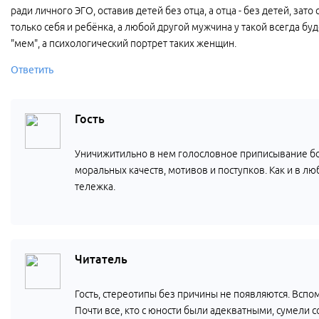
ради личного ЭГО, оставив детей без отца, а отца - без детей, зат
только себя и ребёнка, а любой другой мужчина у такой всегда буд
"мем", а психологический портрет таких женщин.
Ответить
Гость
Уничижитильно в нем голословное приписывание б
моральных качеств, мотивов и поступков. Как и в л
тележка.
Читатель
Гость, стереотипы без причины не появляются. Всп
Почти все, кто с юности были адекватными, сумели 