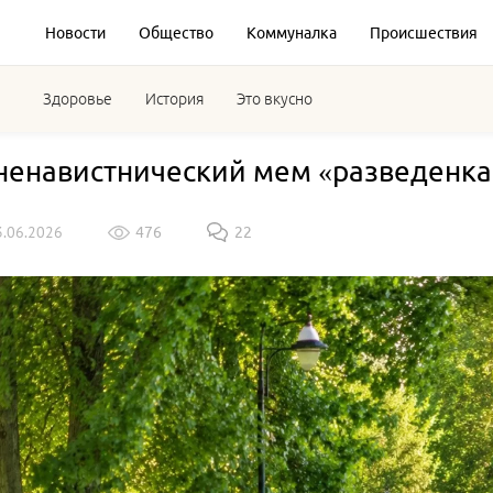
Новости
Общество
Коммуналка
Происшествия
Здоровье
История
Это вкусно
енавистнический мем «разведенка 
3.06.2026
476
22