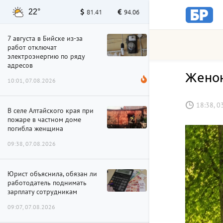
22°
81.41
94.06
7 августа в Бийске из-за
работ отключат
электроэнергию по ряду
адресов
Женон
10:01, 07.08.2026
18:38, 0
В селе Алтайского края при
пожаре в частном доме
погибла женщина
09:38, 07.08.2026
Юрист объяснила, обязан ли
работодатель поднимать
зарплату сотрудникам
09:07, 07.08.2026