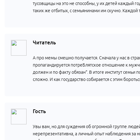
тусовщицы на это не способны, у их детей каждый г
таких же отбитых, с семьянинами им скучно. Каждой 
Читатель
А про мемы смешно получается. Сначала у нас в стр
пропагандируется потреБлятское отношение к мужчи
должен и по факту обязан". В итоге институт семь
сложно. И как государство собирается с этим бороть
Гость
Увы вам, но для суждения об огромной группе люде
нерепрезентативна, а личный опыт наблюдения за 