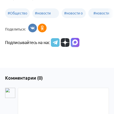
#
Общество
#
новости
#
новости о
#
новости
Бийск
образования
жизни
об армии
Поделиться:
Бийска и
Подписывайтесь на нас
Алтайского
края
Комментарии (
0
)