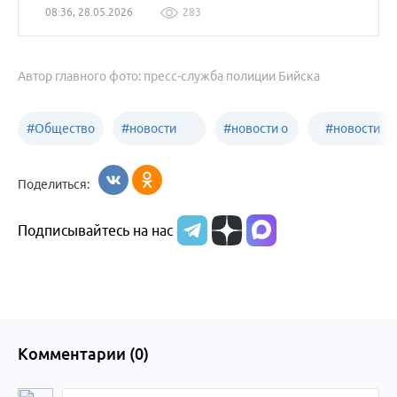
08:36, 28.05.2026
283
Автор главного фото: пресс-служба полиции Бийска
#
Общество
#
новости
#
новости о
#
новости
Бийск
образования
жизни
об армии
Поделиться:
Бийска и
Подписывайтесь на нас
Алтайского
края
Комментарии (
0
)