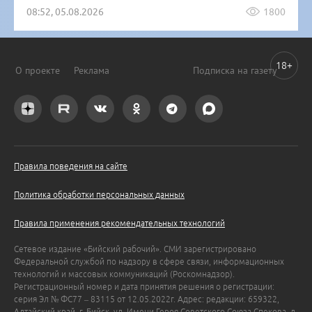
08:52, 05.08.2026
1800
18+
О проекте
Реклама
Подписка на газету
Правила поведения на сайте
Политика обработки персональных данных
Правила применения рекомендательных технологий
Сетевое издание «Бийский рабочий». СМИ зарегистрировано
Федеральной службой по надзору в сфере связи, информационных
технологий и массовых коммуникаций (Роскомнадзор).
Регистрационный номер и дата принятия решения о регистрации:
серия Эл № ФС77 – 83115 от 12.05.2022г. Адрес: редакции: 659322,
Алтайский край, г. Бийск, ул. Имени Героя Советского Союза Спекова, д.