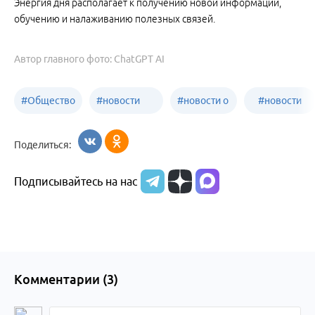
Энергия дня располагает к получению новой информации,
обучению и налаживанию полезных связей.
Автор главного фото: ChatGPT AI
#
Общество
#
новости
#
новости о
#
новости
Бийск
образования
жизни
об армии
Поделиться:
Бийска и
Подписывайтесь на нас
Алтайского
края
Комментарии (
3
)