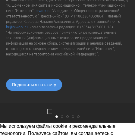
16. Доменное имя сайта в информационно – телекоммуникационной
сети "Интернет":
biwork.ru
. Учредитель: Общество с ограниченной
ответственностью "Пресса-Бийск" (ОГРН 1062204039864). Главный
редактор: Каршева Наталья Алексеевна. Адрес электронной почты:
br@biwork.ru
, номер телефона редакции: 8 (3854) 317-001. 18+
"На информационном ресурсе применяются рекомендательные
технологии (информационные технологии предоставления
информации на основе сбора, систематизации и анализа сведений,
относящихся к предпочтениям пользователей сети "Интернет",
находящихся на территории Российской Федерации)".
Подписаться на газету
Мы используем файлы cookie и рекомендательные
технологии. Пользуясь сайтом, вы соглашаетесь с