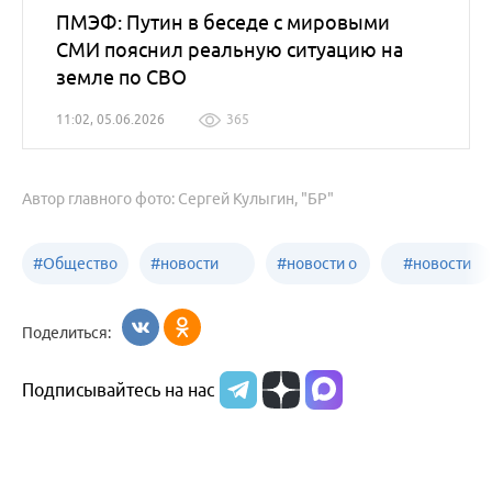
ПМЭФ: Путин в беседе с мировыми
СМИ пояснил реальную ситуацию на
земле по СВО
11:02, 05.06.2026
365
Автор главного фото: Сергей Кулыгин, "БР"
#
Общество
#
новости
#
новости о
#
новости
Бийск
образования
жизни
об армии
Поделиться:
Бийска и
Подписывайтесь на нас
Алтайского
края