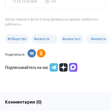
11:33, 13.06.2026
286
Автор главного фото: Елена Демина, из архива «Бийского
рабочего»
#
Общество
#
новости
#
новости о
#
новости
Бийск
образования
жизни
об армии
Поделиться:
Бийска и
Подписывайтесь на нас
Алтайского
края
Комментарии (
0
)