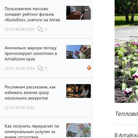
Пользователи массово
снижают рейтинг фильма
«Колобок», снятого на Алтае
13:47, 08.08.2026
1
Аномально жаркую погоду
прогнозируют синоптики в
Алтайском крае
13:03, 08.08.2026
1
Россиянам рассказали, как
избежать взлома сразу
нескольких аккаунтов
12:31, 08.08.2026
Теплово
Как получить перерасчет по
коммунальным услугам за
В Алтайск
время отсутствия