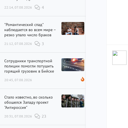
22:14, 07.08.2026
4
"Романтический спад"
наблюдается во всем мире –
резко упало число браков
21:12, 07.08.2026
3
Сотрудники транспортной
полиции помогли потушить
горящий грузовик в Бийске
20:45, 07.08.2026
Стало известно, во сколько
обошелся Западу проект
"Антироссия"
20:31, 07.08.2026
23