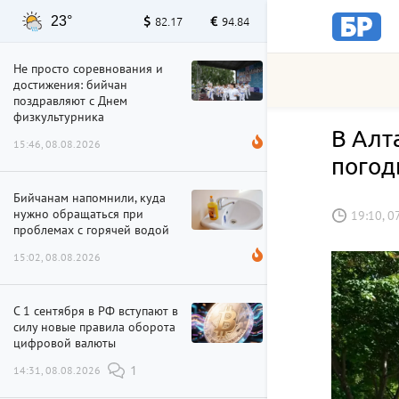
23°
82.17
94.84
Не просто соревнования и
достижения: бийчан
поздравляют с Днем
физкультурника
В Алт
15:46, 08.08.2026
пого
Бийчанам напомнили, куда
нужно обращаться при
19:10, 0
проблемах с горячей водой
15:02, 08.08.2026
С 1 сентября в РФ вступают в
силу новые правила оборота
цифровой валюты
14:31, 08.08.2026
1