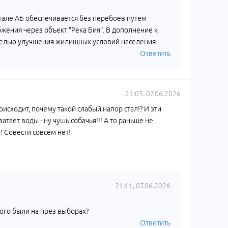
тале АБ обеспечивается без перебоев путем
ения через объект "Река Бия". В дополнение к
 целью улучшения жилищных условий населения.
Ответить
21:05, 07.06.2026
оисходит, почему такой слабый напор стал!? И эти
тает воды - ну чушь собачья!!! А то раньше не
! Совести совсем нет!
21:11, 07.06.2026
кого были на през выборах?
Ответить