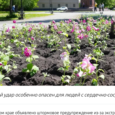
й удар особенно опасен для людей с сердечно-с
ом крае объявлено штормовое предупреждение из-за экст