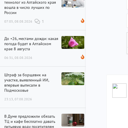
технолог из Алтайского края
вошла в число лучших по
России
07:05, 08.08.2026
1
До +26, местами дожди: какая
погода будет в Алтайском
крае 8 августа
06:31, 08.08.2026
Штраф за борщевик на
участке, выявленный ИИ,
впервые выписали в
Подмосковье
23:13, 07.08.2026
В Думе предложили обязать
ТЦ и кафе бесплатно давать
питьевую воду посетителям