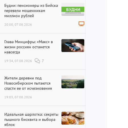
Будни: пенсионеры из Бийска
перевели мошенникам
миллион рублей
20:00, 07.08.2026
Глава Минцифры: «Макс» в
жизни россиян останется
навсегда
19:34, 07.08.2026
7
Жители деревни под
Новосибирском пытаются
спасти ее от исчезновения
19:03, 07.08.2026
Идеальная шарлотка: секреты
пышного бисквита и выбора
яблок