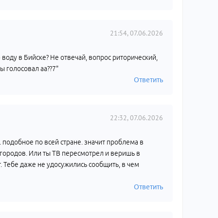
21:54, 07.06.2026
 воду в Бийске? Не отвечай, вопрос риторический,
ты голосовал аа??7"
Ответить
22:32, 07.06.2026
. подобное по всей стране. значит проблема в
 городов. Или ты ТВ пересмотрел и веришь в
т. Тебе даже не удосужились сообщить, в чем
Ответить