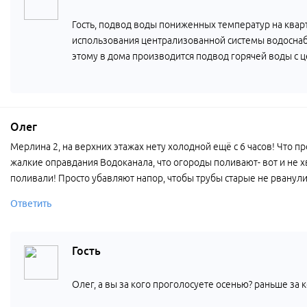
Гость, подвод воды пониженных температур на квар
использования централизованной системы водоснабж
этому в дома производится подвод горячей воды с
Олег
Мерлина 2, на верхних этажах нету холодной ещё с 6 часов! Что пр
жалкие оправдания Водоканала, что огороды поливают- вот и не хва
поливали! Просто убавляют напор, чтобы трубы старые не рванули
Ответить
Гость
Олег, а вы за кого проголосуете осенью? раньше за 