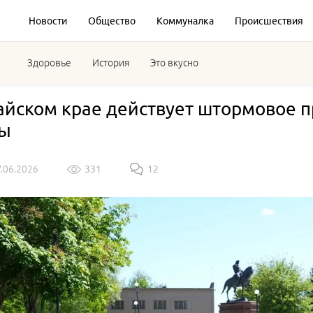
Новости
Общество
Коммуналка
Происшествия
Здоровье
История
Это вкусно
айском крае действует штормовое 
ды
7.06.2026
331
12