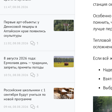
станция с
11:47, 08.08.2026
Особенно 
Первые арт-объекты: у
помнить, 
Денисовой пещеры в
лучше пер
Алтайском крае появились
скульптуры
Тепловой 
11:02, 08.08.2026
1
осложнени
8 августа 2026 года:
Если всё 
Ермолаев день — традиции,
запреты, приметы погоды
Наде
10:31, 08.08.2026
3
Взят
Выбр
Российские школьники с 1
сентября будут учиться по
новой программе
09:46, 08.08.2026
4