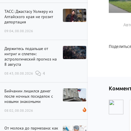
ТАСС: Джастасу Уолкеру из
Алтайского края не грозит
депортация
Авт
09:04, 08.08.2026
Поделиться
Держитесь подальше от
интриг и сплетен:
астрологический прогноз на
8 августа
08:43, 08.08.2026
4
Коммент
Бийчанин лишился денег
после ночных посиделок с
новыми знакомыми
08:02, 08.08.2026
От молока до пармезана: как