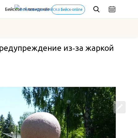
Бийское телевидение
Бийск-online
предупреждение из‑за жаркой