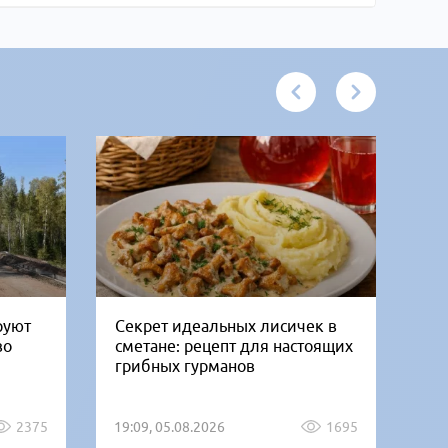
руют
Секрет идеальных лисичек в
В 
во
сметане: рецепт для настоящих
го
грибных гурманов
ко
2375
19:09, 05.08.2026
1695
08: