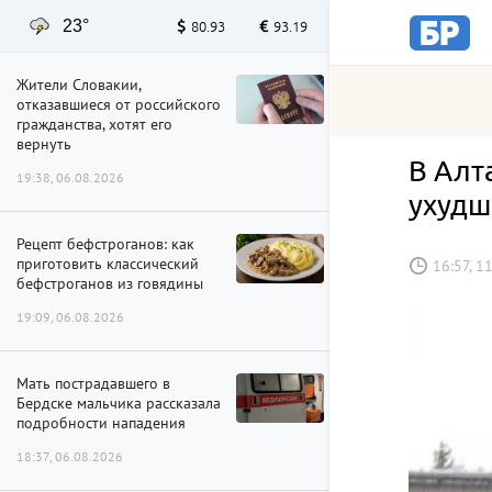
23°
80.93
93.19
Жители Словакии,
отказавшиеся от российского
гражданства, хотят его
вернуть
В Алт
19:38, 06.08.2026
ухудш
Рецепт бефстроганов: как
приготовить классический
16:57, 1
бефстроганов из говядины
19:09, 06.08.2026
Мать пострадавшего в
Бердске мальчика рассказала
подробности нападения
18:37, 06.08.2026