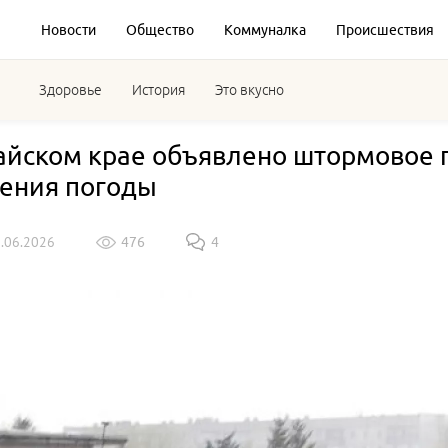
Новости
Общество
Коммуналка
Происшествия
Здоровье
История
Это вкусно
айском крае объявлено штормовое 
ения погоды
1.06.2026
476
4