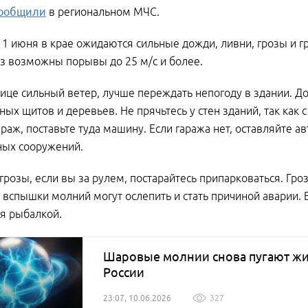
ообщили
в региональном МЧС.
1 июня в крае ожидаются сильные дожди, ливни, грозы и гра
з возможны порывы до 25 м/с и более.
лице сильный ветер, лучше переждать непогоду в здании. Д
ных щитов и деревьев. Не прячьтесь у стен зданий, так как с
гараж, поставьте туда машину. Если гаража нет, оставляйте 
ных сооружений.
грозы, если вы за рулем, постарайтесь припарковаться. Гро
а вспышки молний могут ослепить и стать причиной аварии. 
я рыбалкой.
Шаровые молнии снова пугают жи
России
23:07, 10.06.2026
327