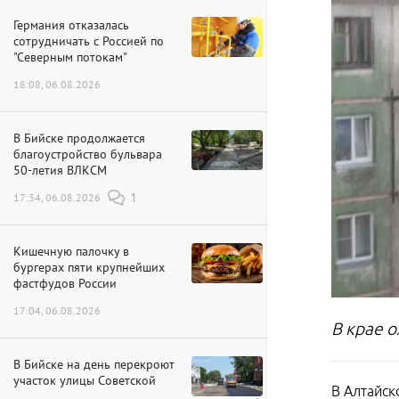
Германия отказалась
сотрудничать с Россией по
"Северным потокам"
18:08, 06.08.2026
В Бийске продолжается
благоустройство бульвара
50-летия ВЛКСМ
17:34, 06.08.2026
1
Кишечную палочку в
бургерах пяти крупнейших
фастфудов России
17:04, 06.08.2026
В крае 
В Бийске на день перекроют
участок улицы Советской
В Алтайск