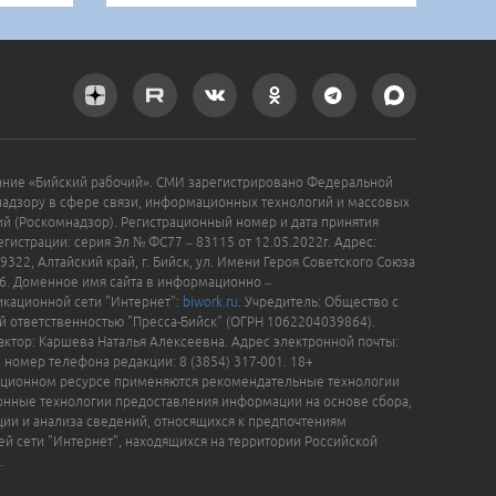
ание «Бийский рабочий». СМИ зарегистрировано Федеральной
надзору в сфере связи, информационных технологий и массовых
й (Роскомнадзор). Регистрационный номер и дата принятия
гистрации: серия Эл № ФС77 – 83115 от 12.05.2022г. Адрес:
9322, Алтайский край, г. Бийск, ул. Имени Героя Советского Союза
16. Доменное имя сайта в информационно –
кационной сети "Интернет":
biwork.ru
. Учредитель: Общество с
й ответственностью "Пресса-Бийск" (ОГРН 1062204039864).
актор: Каршева Наталья Алексеевна. Адрес электронной почты:
, номер телефона редакции: 8 (3854) 317-001. 18+
ционном ресурсе применяются рекомендательные технологии
нные технологии предоставления информации на основе сбора,
ции и анализа сведений, относящихся к предпочтениям
ей сети "Интернет", находящихся на территории Российской
.