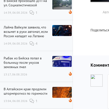
В Бийске произошло ДТП на
ул. Социалистической
Авт
14:39, 06.08.2026
1
Лайма Вайкуле заявила, что
Поделиться
возьмет в руки автомат, если
Россия нападет на Латвию
14:09, 06.08.2026
4
Рыбак из Бийска попал в
больницу после укусов
Коммент
земляных пчел
13:17, 06.08.2026
В Алтайском крае продлили
штормпрогноз по горимости
13:04, 06.08.2026
1