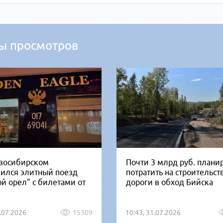
ы просмотров
восибирском
Почти 3 млрд руб. плани
вился элитный поезд
потратить на строительст
ой орел" с билетами от
дороги в обход Бийска
1.07.2026
15309
10:43, 31.07.2026