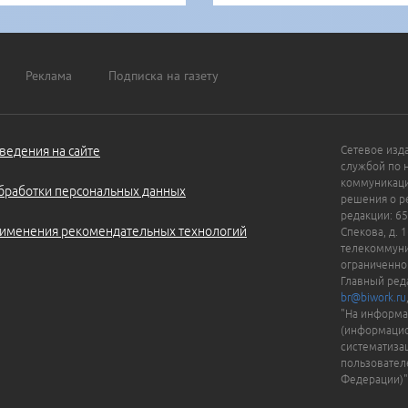
Реклама
Подписка на газету
ведения на сайте
Сетевое изд
службой по 
коммуникаци
бработки персональных данных
решения о ре
редакции: 65
именения рекомендательных технологий
Спекова, д. 
телекоммуни
ограниченно
Главный ред
br@biwork.ru
"На информа
(информацио
систематиза
пользовател
Федерации)"