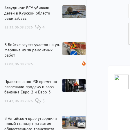
Алаудинов: ВСУ убивали
детей в Курской области
ради забавы
12:33, 06.08.2026
4
В Бийске заузят участок на ул.
Мерлина из-за ремонтных
работ
12:08, 06.08.2026
Правительство РФ временно
разрешило продажу и ввоз
бензина Евро-2 и Евро-3
11:42, 06.08.2026
5
В Алтайском крае утвердили
новый стандарт развития
общественного транспорта