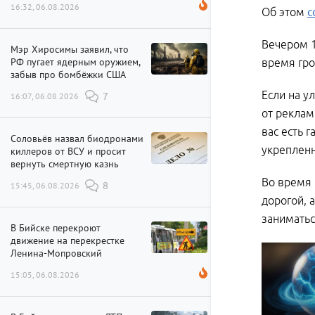
16:32, 06.08.2026
Об этом
с
Вечером 1
Мэр Хиросимы заявил, что
РФ пугает ядерным оружием,
время гро
забыв про бомбёжки США
Если на у
16:07, 06.08.2026
7
от реклам
вас есть 
Соловьёв назвал биодронами
укреплен
киллеров от ВСУ и просит
вернуть смертную казнь
Во время 
15:45, 06.08.2026
8
дорогой, 
заниматьс
В Бийске перекроют
движение на перекрестке
Ленина-Мопровский
15:05, 06.08.2026