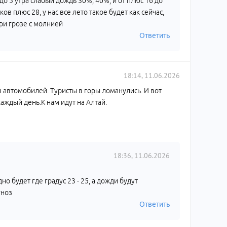
 до 5 утра слабый дождь 30%, 40%, и от плюс 16 до
дков плюс 28, у нас все лето такое будет как сейчас,
ри грозе с молнией
Ответить
18:14, 11.06.2026
а автомобилей. Туристы в горы ломанулись. И вот
аждый день.К нам идут на Алтай.
18:36, 11.06.2026
дно будет где градус 23 - 25, а дожди будут
гноз
Ответить