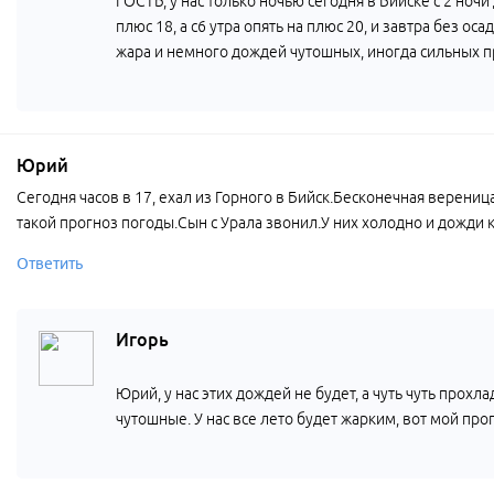
ГОСТЬ, у нас только ночью сегодня в Бийске с 2 ночи
плюс 18, а с6 утра опять на плюс 20, и завтра без оса
жара и немного дождей чутошных, иногда сильных п
Юрий
Сегодня часов в 17, ехал из Горного в Бийск.Бесконечная верениц
такой прогноз погоды.Сын с Урала звонил.У них холодно и дожди к
Ответить
Игорь
Юрий, у нас этих дождей не будет, а чуть чуть прохла
чутошные. У нас все лето будет жарким, вот мой про