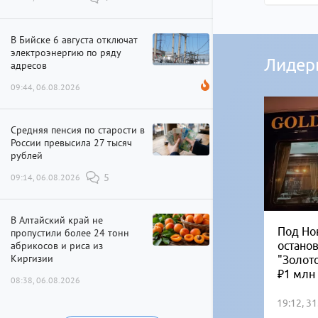
В Бийске 6 августа отключат
электроэнергию по ряду
Лидер
адресов
09:44, 06.08.2026
Средняя пенсия по старости в
России превысила 27 тысяч
рублей
09:14, 06.08.2026
5
В Алтайский край не
Под Но
пропустили более 24 тонн
остано
абрикосов и риса из
Киргизии
"Золот
₽1 млн
08:38, 06.08.2026
19:12, 3